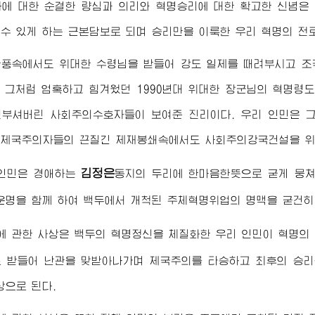
자
에 대한 순결한 량심과 의리와 혁명승리에 대한 확고한 신념은
수 있게 하는 근본담보로 되며 승리만을 이룩한 우리 혁명의 전
한풍속에서도
위대한
수령님
을 받들어 강도 일제를 때려부시고 조
 그처럼 엄혹하고 힘겨웠던 1990년대
위대한
장군님
의 혁명령
부셔버린 사회주의수호자들이 보여준 진리이다. 우리 인민은 
제국주의자들의 끈질긴 제재봉쇄속에서도 사회주의강국건설을 위
김정은
 인민은
경애하는
동지
의 두리에 한마음한뜻으로 굳게 뭉
운명을 함께 하여 백두에서 개척된 주체혁명위업의 명맥을 굳건히
 관한 사상은 백두의 혁명정신을 체질화한 우리 인민이 혁명의 
 받들어 난관을 맞받아나가며 제국주의를 타승하고 최후의 승리
상으로 된다.