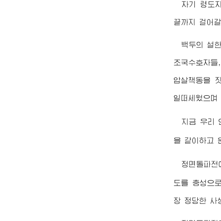
자기
령도
끝까지 걸어갈
백두의 설
조국수호자들,
압살책동을 짓
일떠세웠으며 
지금 우리
을 같이하고 
정면돌파전에
도를 충성으로
장 정당한 사