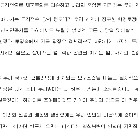
공격전으로 제국주의를 타승하고 나라의 존엄을 지키려는 우리 
받아나가는 공격전은 당의 령도따라 우리 인민이 장구한 혁명로정
천년민족사를 다하여서도 누릴수 없었던 모든 영광을 맞이할수 
환경과 투쟁속에서 지금 당장은 경제적으로 화려하게 하지는 못
 자체의 힘으로 살아가는 법, 적과 난관을 이기는 법, 자기의 
은 우리 국가의 근본리익에 배치되는 요구조건을 내들고 필사적
기성을 띠게 되며 우리앞에는 더 많은 난관들이 조성될것이다.
않을것이며 허리띠를 조여매더라도 기어이 우리의 힘으로 이 땅
의 이러한 신념과 배짱의 밑바탕에는 우리 인민의 마음속에
경애
따라 나아가면 반드시 우리는 이긴다는 억척불변의 신념이 자리잡