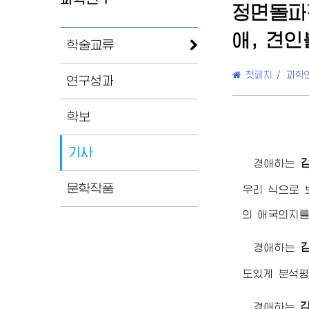
정면돌파
애, 견
학술교류
첫페지
/
과학
연구성과
학보
기사
경애하는
문학작품
우리 식으로 
의 애국의지를
경애하는
도있게 분석평
경애하는