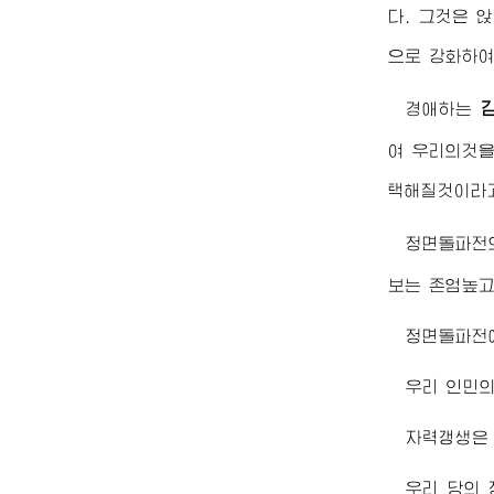
다. 그것은 
으로 강화하여
경애하는
여 우리의것을
택해질것이라
정면돌파전
보는 존엄높고
정면돌파전에
우리 인민
자력갱생은
우리 당의 