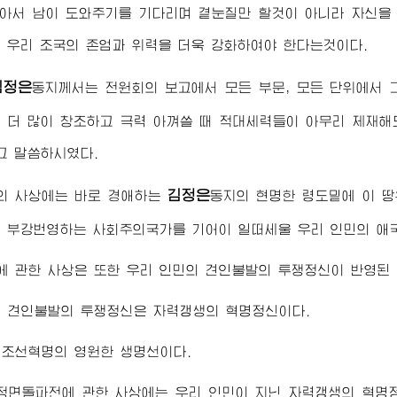
앉아서 남이 도와주기를 기다리며 곁눈질만 할것이 아니라 자신을
 우리 조국의 존엄과 위력을 더욱 강화하여야 한다는것이다.
김정은
동지
께서는 전원회의 보고에서 모든 부문, 모든 단위에서
 더 많이 창조하고 극력 아껴쓸 때 적대세력들이 아무리 제재해
고 말씀하시였다.
김정은
의 사상에는 바로
경애하는
동지
의 현명한 령도밑에 이 땅
 부강번영하는 사회주의국가를 기어이 일떠세울 우리 인민의 애
 관한 사상은 또한 우리 인민의 견인불발의 투쟁정신이 반영된 
의 견인불발의 투쟁정신은 자력갱생의 혁명정신이다.
 조선혁명의 영원한 생명선이다.
정면돌파전에 관한 사상에는 우리 인민이 지닌 자력갱생의 혁명