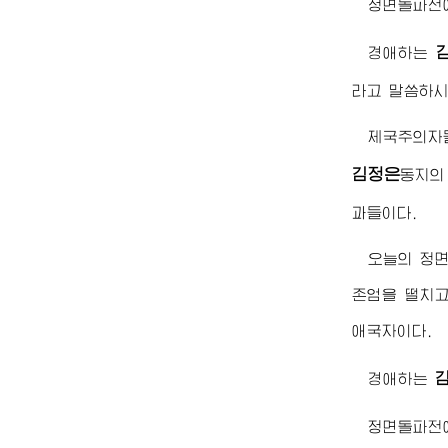
정면돌파전에
경애하는
라고 말씀하시
제국주의자
김정은
동지
의
과들이다.
오늘의 정면
존엄을 떨치고
애국자이다.
경애하는
정면돌파전