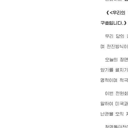
《<우리의 
구호입니다.》
우리 당의
며 전진방식이
오늘의 정
양기를 펼치기
명적이며 적극
이번 전원회
말하여 미국과
난관을 오직 
정면돌파전에