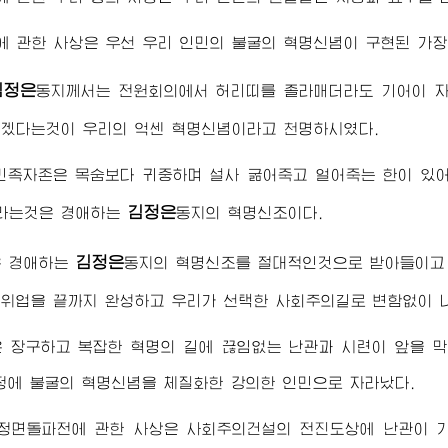
 관한 사상은 우선 우리 인민의 불굴의 혁명신념이 구현된 가장
김정은
동지
께서는 전원회의에서 허리띠를 졸라매더라도 기어이 자
겠다는것이 우리의 억센 혁명신념이라고 천명하시였다.
민족자존은 목숨보다 귀중하며 설사 굶어죽고 얼어죽는 한이 있어
김정은
라는것은
경애하는
동지
의 혁명신조이다.
김정은
은
경애하는
동지
의 혁명신조를 절대적인것으로 받아들이고 
위업을 끝까지 완성하고 우리가 선택한 사회주의길로 변함없이 
 장구하고 복잡한 혁명의 길에 끊임없는 난관과 시련이 앞을 
정에 불굴의 혁명신념을 체질화한 강의한 인민으로 자라났다.
 정면돌파전에 관한 사상은 사회주의건설의 전진도상에 난관이 