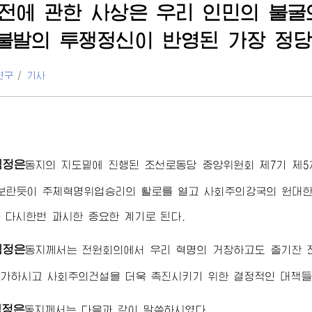
전에 관한 사상은 우리 인민의 불굴
인불발의 투쟁정신이 반영된 가장 정
연구
/
기사
김정은
동지
의 지도밑에 진행된 조선로동당 중앙위원회 제7기 제5
보란듯이 주체혁명위업승리의 활로를 열고 사회주의강국의 원대한
 다시한번 과시한 중요한 계기로 된다.
김정은
동지
께서는 전원회의에서 우리 혁명의 거창하고도 줄기찬 
가하시고 사회주의건설을 더욱 촉진시키기 위한 결정적인 대책들
김정은
동지
께서는 다음과 같이 말씀하시였다.