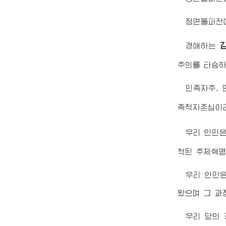
정면돌파전에
경애하는
주의를 타승하
민족자주, 
족적자존심이
우리 인민
척된 주체혁명
우리 인민은
왔으며 그 과
우리 당의