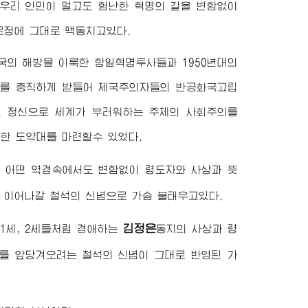
 우리 인민이 멀고도 험난한 혁명의 길을 변함없이
로정에 그대로 맥동치고있다.
국의 해방을 이룩한 항일혁명투사들과 1950년대의
도를 충직하게 받들어 제국주의자들의 반공화국고립
그 정신으로 세계가 부러워하는 주체의 사회주의를
한 도약대를 마련할수 있었다.
쳐 어떤 역경속에서도 변함없이
령도자
와 사상과 뜻
 이어나갈 철석의 신념으로 가슴 불태우고있다.
김정은
1세, 2세들처럼
경애하는
동지
의 사상과 령
를 앞당겨오려는 철석의 신념이 그대로 반영된 가