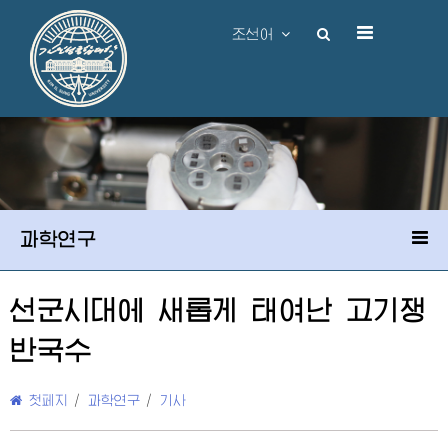
조선어
과학연구
선군시대에 새롭게 태여난 고기쟁
반국수
첫페지
/
과학연구
/
기사