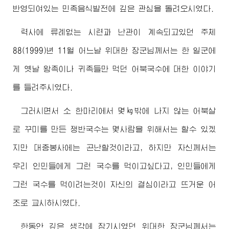
반영되여있는 민족음식발전에 깊은 관심을 돌려오시였다.
력사에 류례없는 시련과 난관이 계속되고있던 주체
88(1999)년 11월 어느날 위대한
장군님
께서는 한 일군에
게 옛날 왕족이나 귀족들만 먹던 어북국수에 대한 이야기
를 들려주시였다.
그러시면서 소 한마리에서 몇㎏밖에 나지 않는 어북살
로 꾸미를 만든 쟁반국수는 몇사람을 위해서는 할수 있겠
지만 대중봉사에는 곤난할것이라고, 하지만 자신께서는
우리 인민들에게 그런 국수를 먹이고싶다고, 인민들에게
그런 국수를 먹이려는것이 자신의 결심이라고 뜨거운 어
조로 교시하시였다.
한동안 깊은 생각에 잠기시였던 위대한
장군님
께서는