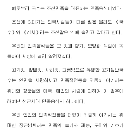
예로부터 국수는 조선민족을 대표하는 민족음식이였다.
조선에 왔다가는 외국사람들이 다른 말은 몰라도 《국
수》와 《김치》라는 조선말은 입에 올리고 갔다고 한다.
우리의 민족음식들은 그 맛과 향기, 모양과 색갈이 독
특하여 세상에 널리 알려져있다.
고기맛, 양념맛, 사리맛, 그릇맛으로 유명한 고기쟁반국
수는 인민을 사랑하시고 민족적전통을 귀중히 여기시는
위대한
장군님
의 애국, 애민의 사랑에 의하여 이 땅우에
태여난 선군시대 민족음식의 하나이다.
우리 인민의 민족적전통을 더없이 귀중히 여기시는 위
대한
장군님
께서는 민족의 슬기와 재능, 구미와 기호가