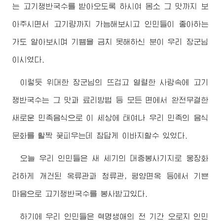
는 고기쟁반국수를 받아오도록 하시여 몸소 그 맛까지 보
아주시면서 고기량까지 가늠해보시고 인민들이 좋아하는
가도 알아보시며 기쁨을 금치 못해하신 분이 우리
장군님
이시였다.
이렇듯 위대한
장군님
의 뜨겁고 열렬한 사랑속에 고기
쟁반국수는 그 맛과 료리방법 등 모든 면에서 완전무결한
새로운 민족음식으로 이 세상에 태여나 우리 민족의 음식
문화를 활짝 꽃피우는데 참답게 이바지할수 있었다.
오늘 우리 인민들은 새 세기의 대중봉사기지로 웅장화
려하게 개건된 옥류관과 청류관, 평양면옥 등에서 기쁜
마음으로 고기쟁반국수를 봉사받고있다.
하기에 우리 인민들은 혁명생애의 전 기간 오로지 인민