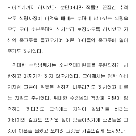
늬여주기까지 하시였다. 뿐만아니라 적들의 끈질긴 추격
으로 식량사정이 어려울 때에는 부대에 남아있는 식량을
모두 모아 소년중대의 식사부터 보장하도록 하시였고 자
신의 죽그릇을 들고오시여 어린 아이들의 죽그릇에 덜어
주기도 하시였다.
위대한
수령님
께서는 소년중대대원들을 무원칙하게 사
랑하고 아끼기만 하지 않으시였다. 그이께서는 엄한 아버
지처럼 그들이 잘못을 범하면 나무라기도 하시였고 때로
는 처벌도 주시였다.
위대한
수령님
의 책망과 처벌이 엄
격하다 하더라도 그속에는 자식이 잘되기를 바라는
어버이
의 깊고도 뜨거운 정이 깃들어있기에 소년들은 그
것이 아픈줄 몰랐고 오히려 그것을 가슴뜨겁게 느끼였다.