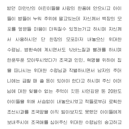
받던 마안산의 어린이들을 사랑의 한품에 안으시고 아이
들이 병들어 누워 추위에 떨고있는데 자신께서 백장의 모
포를 덮은들 마음이 더워질수 있겠는가고 하시며 자신께
서 사용하시던 단 한장의 모포마저 내놓으신
위대한
수령님
, 병환속에 계시면서도 삯바느질과 빨래를 하시며
한푼두푼 모아두시였다가 조국과 인민, 혁명을 위하여 집
을 떠나시는
위대한
수령님
과 작별하시면서 남자의 주머
니에는 급할 때 쓸 돈이 있어야 한다고 하시며 주신 어머
님에 대한 잊을수 없는 추억이 깃든 사연깊은 돈 20원도
아이들을 위해 서슴없이 내놓으시였고 적들로부터 로획한
조선사과를 조국땅을 아직 밟아보지도 못했던 아이들에게
보내주시여 조국애를 심어주신
위대한
수령님
의 숭고하고