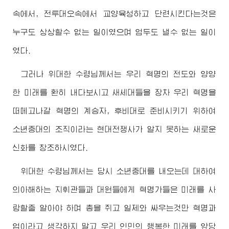
속에서, 전투대오속에서 교양육성하고 단련시킨다는것은
누구도 상상할수 없는 일이였으며 엄두도 낼수 없는 일이
였다.
그러나
위대한
수령님
께서는 우리 혁명의 전도와 양양
한 미래를 환히 내다보시고 새세대들을 장차 우리 혁명을
떠메고나갈 혁명의 계승자, 후비대로 준비시키기 위하여
소년중대의 조직이라는 현대전쟁사가 알지 못하는 새로운
신화를 창조하시였다.
위대한
수령님
께서는 당시 소년중대를 내오는데 대하여
의아해하는 지휘관들과 대원들에게 혁명가들은 미래를 사
랑할줄 알아야 하며 총을 쥐고 일제와 싸우는것만 혁명과
업이라고 생각하지 말고 우리 인민의 행복한 미래를 앞당