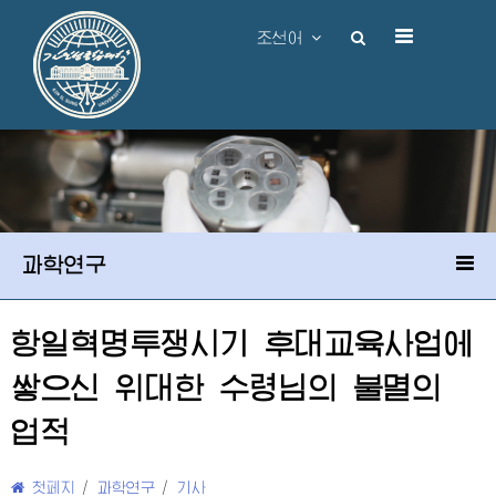
조선어
과학연구
항일혁명투쟁시기 후대교육사업에
쌓으신
위대한
수령님
의 불멸의
업적
첫페지
/
과학연구
/
기사