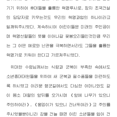
기기 위하여 후대들을 훌륭한 혁명투사로, 장차 조국건설
의 담당자로 키우는것도 우리의 혁명과업의 하나이라고
일깨워주시였다. 계속하시여 어린이들은 미래의 주인공이
며 혁명선렬들의 뜻을 이어나갈 꽃봉오리들인것만큼 우리
는 그 어떤 애로와 난관을 극복하면서라도 그들을 훌륭한
혁명가로 키워야 한다고 가르쳐주시였다.
위대한
수령님
께서는 식량과 군복이 부족한 속에서도
소년중대대원들을 위하여 새 군복과 필수품들을 마련하도
록 하시였고 어려운 행군길에서도 다심한 어머니와도 같
이 몸소 대렬의 앞뒤를 오가시며 《앞에 나무가 있으니
주의하여라》, 《웅뎅이가 있으니 건너뛰여라》고 주의를
주시였을뿐아니라 강을 건늘 때면 어린 소년들을 업어 건