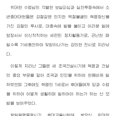
위대한
수령님
의 각별한 보살피심과 실천투쟁속에서 소
년중대대원들은 강철같은 의지와 백절불굴의 혁명정신을
가진 강철의 투사로, 대중속에 발을 붙이고 어려운 일에
앞장서서 이신작칙하는 세련된 정치활동가로, 곤난한 때
일수록 기세충천하여 맞받아나가는 강의한 전사로 자라났
다.
이렇게 자라난 그들은 새 조국건설시기에 혁명과 건설
의 중요 부문을 맡아 조국과 인민을 위하여 한몸바쳐 일
하였으며 그후에도 혁명의 1세로서 후대들에게 당과 수령
을 위하여 어떻게 생활하며 일하여야 하는가 하는 산 모
범을 보여주었다.
항일혁명투쟁시기 후대교육사업에 쌓으신
위대한