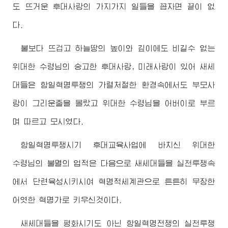
도 뜨거운 후대사랑의 가지가지 일들을 꼽자면 끝이 없
다.
불보다 뜨겁고 하늘땅의 높이와 깊이에도 비길수 없는
위대한
수령님
의 숭고한 후대사랑, 미래사랑이 있어 새세
대들은 항일혁명투쟁의 가렬처절한 환경속에서도 부모사
랑이 그리운줄을 몰랐고
위대한
수령님
을
어버이
로 부르
며 따르고 모시였다.
항일혁명투쟁시기 후대교육사업에 바치신
위대한
수령님
의 불멸의 업적은 다음으로 새세대들을 실천투쟁속
에서 단련육성시키시여 혁명적세계관으로 튼튼히 무장한
어엿한 혁명가로 키우신것이다.
새세대들을 평화시기도 아닌 항일혁명전쟁의 실천투쟁