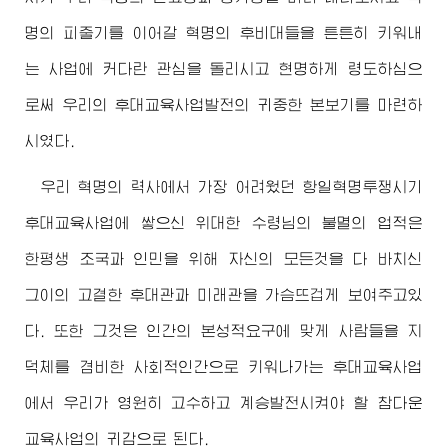
명의 피줄기를 이어갈 혁명의 후비대들을 튼튼히 키워내
는 사업에 커다란 관심을 돌리시고 현명하게 령도하심으
로써 우리의 후대교육사업발전의 귀중한 본보기를 마련하
시였다.
우리 혁명의 력사에서 가장 어려웠던 항일혁명투쟁시기
후대교육사업에 쌓으신
위대한
수령님
의 불멸의 업적은
한평생 조국과 인민을 위해 자신의 모든것을 다 바치신
그이의 고결한 후대관과 미래관을 가슴뜨겁게 보여주고있
다. 또한 그것은 인간의 본성적요구에 맞게 사람들을 지
덕체를 겸비한 사회적인간으로 키워나가는 후대교육사업
에서 우리가 영원히 고수하고 계승발전시켜야 할 참다운
교육사업의 귀감으로 된다.