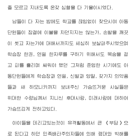
줄 모르고 지내도록 온갖 심혈을 다 기울이시였다.
남들이 다 자는 밤에도 학교를 끊임없이 찾으시여 아동
단원들이 잠결에 이불을 차던지지는 않는가, 손발을 깨끗
이 씻고 자는가에 대해서까지도 세심히 보살펴주시였으며
학습장 한권, 연필 한자루를 구하기 위해서도 목숨을 걸
고 피를 흘리며 싸워야 했던 그처럼 준엄한 시기에도 아
동단원들에게 학습장과 연필, 신발과 양말, 갖가지 의약품
들과 새 하모니카까지 보내주신 가슴뜨거운 사실들은
위대한
수령님
께서 지니신 후대사랑, 미래사랑에 대하여
가슴뜨겁게 전하고있다.
아이들을 데리고있는것이 유격활동에서 큰 《부담》으
로 된다고 하던 민족배타주의자들에 의해 랭대와 박해를