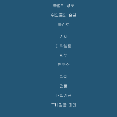
불멸의 령도
위인들의 손길
특간호
기사
대학상징
학부
연구소
학자
건물
대학기금
구내길을 따라