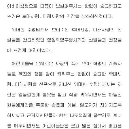
어버이
심정으로 따뜻이 보살펴주시는 한없이 숭고하고도
뜨거운 후대사랑, 미래사랑의 귀감을 창조하신것이다.
위대한
수령님
께서 보여주신 후대사랑, 미래사랑의 전
설들은 간고하였던 항일혁명투쟁시기의 산발들과 전장들
에 뜨겁게 어리여있다.
어린이들을 은혜로운 사랑의 품에 안아 혁명의 계승자
들로 육친의 정을 담아 키워주는 한없이 숭고한 후대사
랑, 미래사랑을 천품으로 지니신
위대한
수령님
께서는 자
신은 엄동설한에 홑옷을 입고 적과 싸우시면서도 아동단
원들에게만은 두툼한 솜옷과 이불, 털모자가 차례지도록
하시였고 근거지인민들과 함께 나무껍질과 풀뿌리로 끼니
를 에우시면서도 어린이들만은 크고 넓은 집에서 배고픈