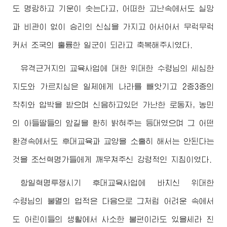
도 명랑하고 기운이 솟는다고, 어떠한 고난속에서도 실망
과 비관이 없이 승리의 신심을 가지고 어서어서 무럭무럭
커서 조국의 훌륭한 일군이 되라고 축복해주시였다.
유격근거지의 교육사업에 대한
위대한
수령님
의 세심한
지도와 가르치심은 일제에게 나라를 빼앗기고 2중3중의
착취와 압박을 받으며 신음하고있던 가난한 로동자, 농민
의 아들딸들의 앞길을 환히 밝혀주는 등대였으며 그 어떤
환경속에서도 후대교육과 교양을 소홀히 해서는 안된다는
것을 조선혁명가들에게 깨우쳐주신 강령적인 지침이였다.
항일혁명투쟁시기 후대교육사업에 바치신
위대한
수령님
의 불멸의 업적은 다음으로 그처럼 어려운 속에서
도 어린이들의 생활에서 사소한 불편이라도 있을세라 친