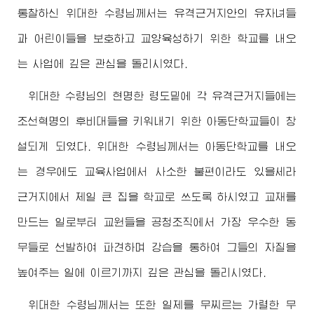
통찰하신
위대한
수령님
께서는 유격근거지안의 유자녀들
과 어린이들을 보호하고 교양육성하기 위한 학교를 내오
는 사업에 깊은 관심을 돌리시였다.
위대한
수령님
의 현명한 령도밑에 각 유격근거지들에는
조선혁명의 후비대들을 키워내기 위한 아동단학교들이 창
설되게 되였다.
위대한
수령님
께서는 아동단학교를 내오
는 경우에도 교육사업에서 사소한 불편이라도 있을세라
근거지에서 제일 큰 집을 학교로 쓰도록 하시였고 교재를
만드는 일로부터 교원들을 공청조직에서 가장 우수한 동
무들로 선발하여 파견하며 강습을 통하여 그들의 자질을
높여주는 일에 이르기까지 깊은 관심을 돌리시였다.
위대한
수령님
께서는 또한 일제를 무찌르는 가렬한 무