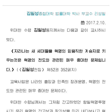
김일성
종합대학
법률대학 박사 부교수 리성일
2017.2.10.
김일성
위대한
수령
동지
께서는 다음과 같이 교시하시
였다.
《자라나는 새 세대들을 혁명의 믿음직한 계승자로 키
우는것은 혁명의 전도와 관련된 매우 중대한 문제입니
김일성
다.》
(
《
전집》
제52권 352페지)
교육사업은 나라의 흥망과 민족의 장래운명, 혁명의 전
도와 관련된 매우 중대한 문제이다.
위대한
수령님
께서는 그처럼 간고하였던 항일혁명투쟁
시기 우리 혁명의 간고성과 장기성을 미리 내다보시고 혁