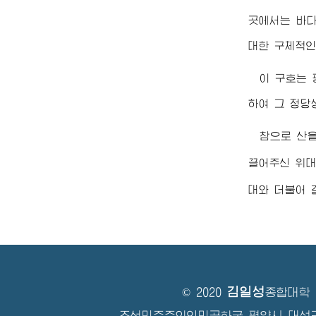
곳에서는 바다
대한 구체적인
이 구호는 
하여 그 정당
참으로 산을
끌어주신
위
대와 더불어 
김일성
© 2020
종합대학
조선민주주의인민공화국 평양시 대성