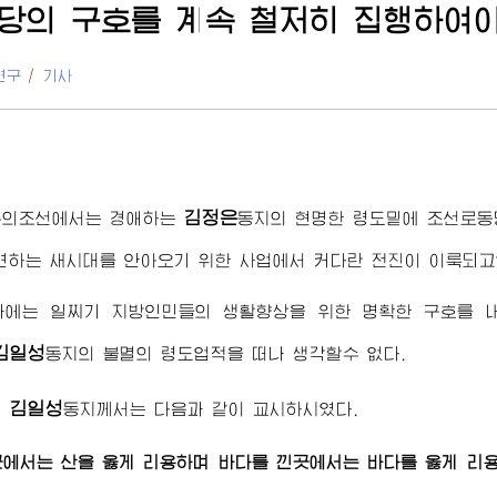
당의 구호를 계속 철저히 집행하여
연구
/
기사
김정은
주의조선에서는
경애하는
동지
의 현명한 령도밑에 조선로동
변하는 새시대를 안아오기 위한 사업에서 커다란 전진이 이룩되고
과에는 일찌기 지방인민들의 생활향상을 위한 명확한 구호를 
김일성
동지
의 불멸의 령도업적을 떠나 생각할수 없다.
김일성
령
동지께서
는 다음과 같이 교시하시였다.
에서는 산을 옳게 리용하며 바다를 낀곳에서는 바다를 옳게 리