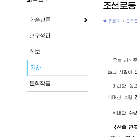
조선로동
학술교류
첫페지
/
과학
연구성과
학보
오늘 사회
기사
들고 지방이 
문학작품
이러한 성
위대한
수령
위대한
수
《산을 낀곳