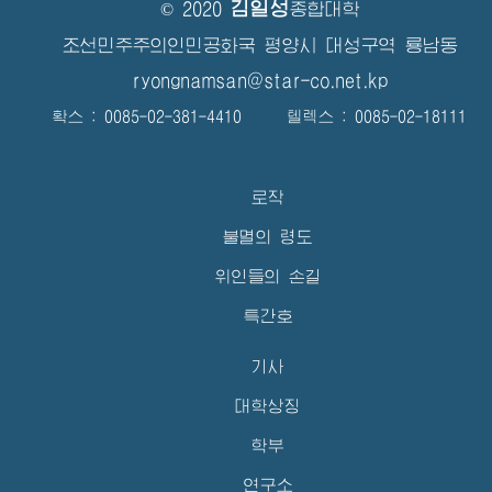
김일성
© 2020
종합대학
조선민주주의인민공화국 평양시 대성구역 룡남동
ryongnamsan@star-co.net.kp
확스 : 0085-02-381-4410 텔렉스 : 0085-02-18111
로작
불멸의 령도
위인들의 손길
특간호
기사
대학상징
학부
연구소