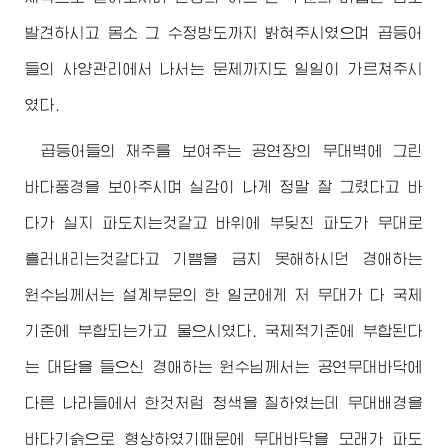
발견하시고 몸소 그 수정방도까지 밝혀주시였으며 곱등어
들의 사양관리에서 나서는 문제까지도 일일이 가르쳐주시
였다.
곱등어들의 재주를 보여주는 공연장의 무대벽에 그린
바다풍경을 보아주시며 실감이 나게 정말 잘 그렸다고 바
다가 실지 파도치는것같고 바위에 부딪친 파도가 무대로
흘러내리는것같다고 기쁨을 금치 못해하시던
경애하는
원수님
께서는 설계부문의 한 일군에게 저 무대가 다 국제
기준에 부합되는가고 물으시였다. 국제적기준에 부합된다
는 대답을 들으신
경애하는
원수님
께서는 공연무대바닥에
다른 나라들에서 한것처럼 청색을 칠하였는데 무대배경을
바다기슭으로 형상하였기때문에 무대바닥을 모래가 파도