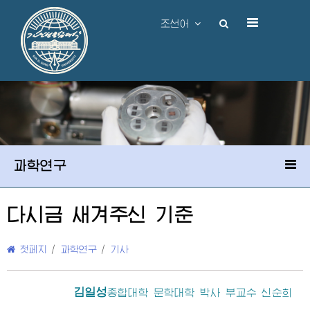
조선어
과학연구
다시금 새겨주신 기준
첫페지
/
과학연구
/
기사
김일성
종합대학
문학대학 박사 부교수 신순희