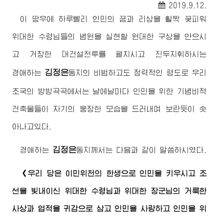
2019.9.12.
이 땅우에 하루빨리 인민의 꿈과 리상을 활짝 꽃피워
위대한
수령님
들의 념원을 실현할 원대한 구상을 안으시
고 거창한 대건설전투를 펼치시고 진두지휘하시는
김정은
경애하는
동지
의 비범하고도 정력적인 령도로 우리
조국의 방방곡곡에서는 날에날마다 인민을 위한 기념비적
건축물들이 자기의 웅장한 모습을 드러내며 보란듯이 솟
아나고있다.
김정은
경애하는
동지
께서는 다음과 같이 말씀하시였다.
《우리 당은 이민위천의 한생으로 인민을 키우시고 조
선을 빛내이신
위대한
수령님
과
위대한
장군님
의 거룩한
사상과 업적을 귀감으로 삼고 인민을 사랑하고 인민을 위