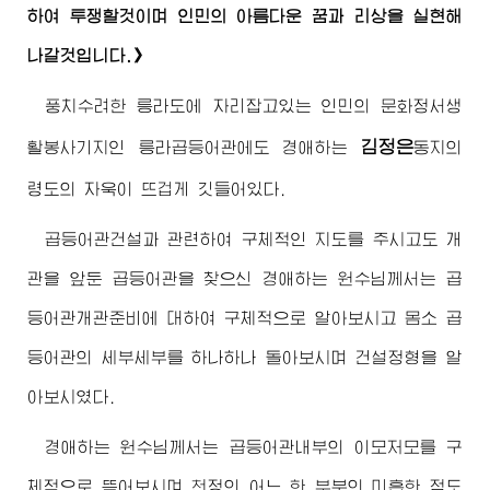
하여 투쟁할것이며 인민의 아름다운 꿈과 리상을 실현해
나갈것입니다.》
풍치수려한 릉라도에 자리잡고있는 인민의 문화정서생
김정은
활봉사기지인 릉라곱등어관에도
경애하는
동지
의
령도의 자욱이 뜨겁게 깃들어있다.
곱등어관건설과 관련하여 구체적인 지도를 주시고도 개
관을 앞둔 곱등어관을 찾으신
경애하는
원수님
께서는 곱
등어관개관준비에 대하여 구체적으로 알아보시고 몸소 곱
등어관의 세부세부를 하나하나 돌아보시며 건설정형을 알
아보시였다.
경애하는
원수님
께서는 곱등어관내부의 이모저모를 구
체적으로 뜯어보시며 천정의 어느 한 부분의 미흡한 점도