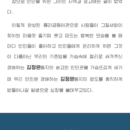
참으로 인민을 위한 그이의 사색과 로고에는 끝이 없었
다.
이렇게 완성된 릉라곱등어관으로 사람들이 그칠새없이
찾아와 마음껏 즐기며 웃고 떠드는 행복한 모습을 볼 때
마다 인민들이 좋아하고 인민들에게 편리하게 하면 그것
이 다름아닌 우리의 기준임을 가슴속에 철리로 새겨주신
김정은
경애하는
동지
의 숭고한 인민관을 가슴뜨겁게 새기
김정은
며 우리 인민은
경애하는
동지
의 령도를 충직하게
받들어나갈 일념으로 심장을 불태우고있다.