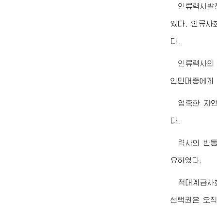
인류력사발
있다. 인류사
다.
인류력사의
인민대중에게 
엄혹한 자
다.
력사의 반
요하였다.
적대계급사
선택권은 오직