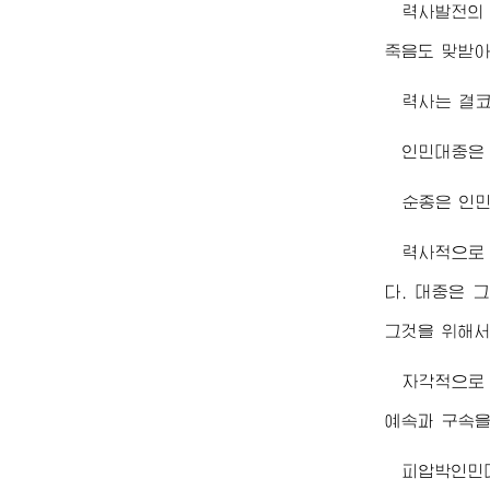
력사발전의
죽음도 맞받아
력사는 결코
인민대중은 
순종은 인민
력사적으로
다. 대중은 
그것을 위해서
자각적으로 
예속과 구속을
피압박인민대