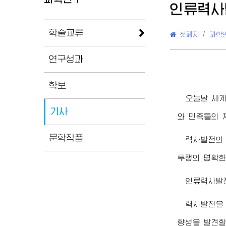
인류력사
학술교류
첫페지
/
과학
연구성과
학보
오늘날 세
기사
와 민족들의 
문학작품
력사발전의
투쟁의 명확한
인류력사발전
력사발전을
향성을 발견할