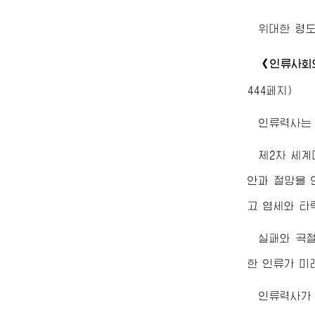
위대한
령
《인류사회
444페지)
인류력사는
제2차 세계
안과 절망을 
고 염세와 타
실패와 곡절
한 인류가 미
인류력사가 