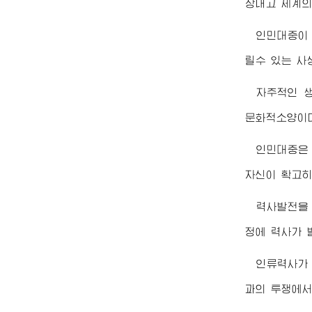
장내고 세계의
인민대중이
릴수 있는 사
자주적인 
문화적소양이
인민대중은
자신이 확고히
력사발전을 
정에 력사가 
인류력사가
과의 투쟁에서