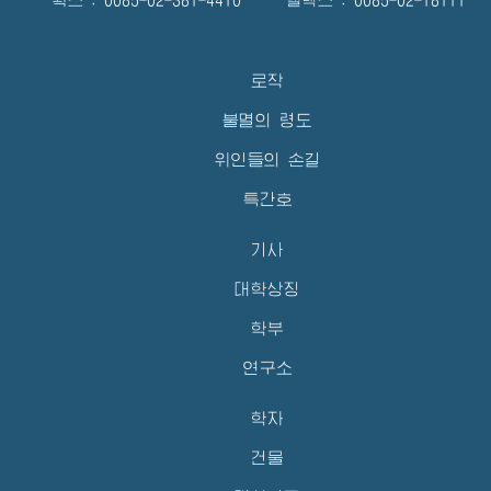
확스 : 0085-02-381-4410 텔렉스 : 0085-02-18111
로작
불멸의 령도
위인들의 손길
특간호
기사
대학상징
학부
연구소
학자
건물