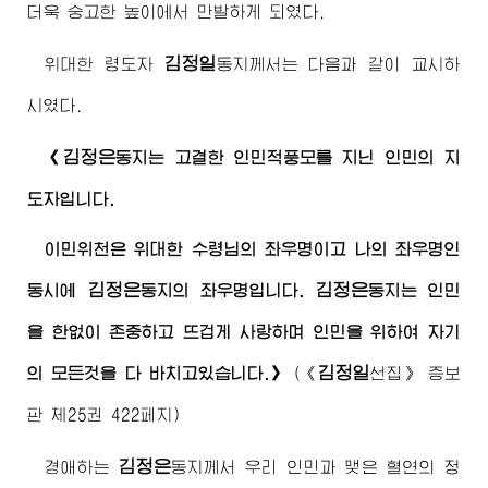
더욱 숭고한 높이에서 만발하게 되였다.
김정일
위대한
령도자
동지
께서는 다음과 같이 교시하
시였다.
김정은
《
동지
는 고결한 인민적풍모를 지닌 인민의 지
도자입니다.
이민위천은
위대한
수령님
의 좌우명이고 나의 좌우명인
김정은
김정은
동시에
동지
의 좌우명입니다.
동지
는 인민
을 한없이 존중하고 뜨겁게 사랑하며 인민을 위하여 자기
김정일
의 모든것을 다 바치고있습니다.》
(
《
선집》
증보
판 제25권 422페지)
김정은
경애하는
동지
께서 우리 인민과 맺은 혈연의 정