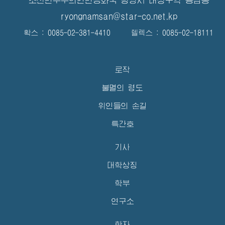
조선민주주의인민공화국 평양시 대성구역 룡남동
ryongnamsan@star-co.net.kp
확스 : 0085-02-381-4410 텔렉스 : 0085-02-18111
로작
불멸의 령도
위인들의 손길
특간호
기사
대학상징
학부
연구소
학자