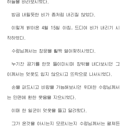
하늘을 바라보시였다.
방금 내릴듯한 비가 좀처럼 내리질 않았다.
이렇게 밝아온 4월 15일 아침, 드디여 비가 내리기 시
작하였다.
수령님
께서는 창문을 활짝 열어젖히시였다.
누기찬 공기를 한껏 들이마시며 창밖을 내다보시던 그
이께서는 덧옷도 입지 않으시고 뜨락으로 나서시였다.
손을 펴드시고 비량을 가늠해보시던
위대한
수령님
께서
는 만면에 환한 웃음을 지으시였다.
이때 한 일군이 덧옷을 들고 달려왔다.
그가 온것을 아시는지 모르시는지
수령님
께서는 펼쳐든