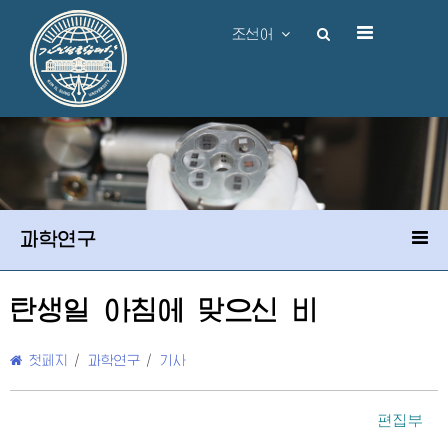
조선어
과학연구
탄생일 아침에 맞으신 비
첫페지
/
과학연구
/
기사
편집부