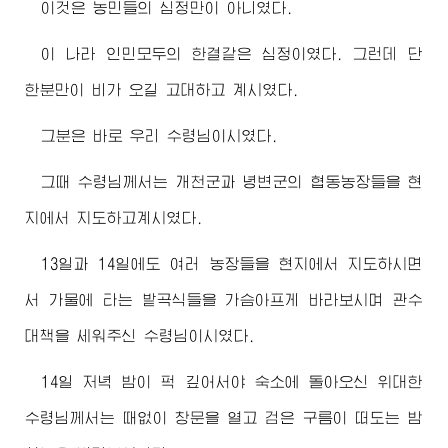
이것은 농민들의 심정만이 아니였다.
이 나라 인민모두의 한결같은 심정이였다. 그런데 단
한분만이 비가 오길 고대하고 계시였다.
그분은 바로 우리
수령님
이시였다.
그때
수령님
께서는 개천군과 녕변군의 협동농장들을 현
지에서 지도하고계시였다.
13일과 14일에도 여러 농장들을 현지에서 지도하시면
서 가물에 타는 밭곡식들을 가슴아프게 바라보시며 관수
대책을 세워주신
수령님
이시였다.
14일 저녁 밤이 퍽 깊어서야 숙소에 돌아오신
위대한
수령님
께서는 때없이 창문을 열고 검은 구름이 떠도는 밤