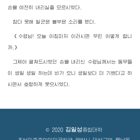
손을 여전히 내리실줄 모르시였다.
참다 못해 일군은 볼부은 소리를 했다.
《
수령님
! 오늘 아침마저 이러시면 우린 어떻게 합니
까.》
그제야 펼쳐드시였던 손을 내리신
수령님
께서는 동무들
이 생일 생일 하는데 비가 오니 생일보다 더 기쁘다고 하
시면서 호탕하게 웃으시였다.
김일성
© 2020
종합대학