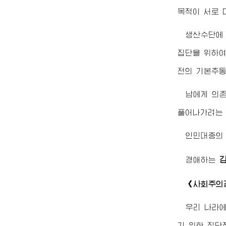
목적이 서로 
생산수단에
집단을 위하여
전의 기본추동
남에게 의존
풀어나가려는 
인민대중의
경애하는
《사회주의
우리 나라
기 위한 집단