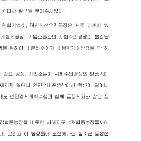
 커다란 활력을 부어주시였다.
계련합기업소, 대안친선유리공장은 서로 가까이 있
 네형제공장, 기업소들간의 사회주의경쟁의 불길을
쟁을 잘하여 《은하수》와 《봄향기》상표를 단 화
 중요 공장, 기업소들이 사회주의경쟁의 열풍속에
 세차게 일어나 인민소비품생산에서 혁신이 일어나
간에도 인민경제계획수행과 함께 품질제고와 같은 질
지강협동농장을 비롯한 서해지구 4개협동농장들사이
다. 그리고 이 농장들에 도전해나선 함주군 동봉협