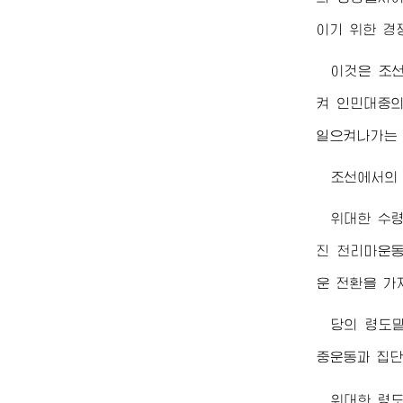
이기 위한 경
이것은 조
켜 인민대중의
일으켜나가는 
조선에서의
위대한
수
진 천리마운동
운 전환을 가
당의 령도밑
중운동과 집단
위대한
령