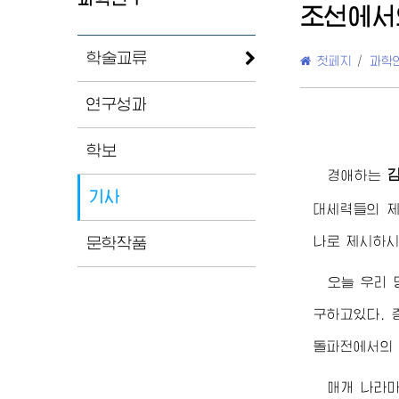
조선에서
학술교류
첫페지
/
과학
연구성과
학보
경애하는
기사
대세력들의 제
나로 제시하시
문학작품
오늘 우리
구하고있다. 
돌파전에서의 
매개 나라마