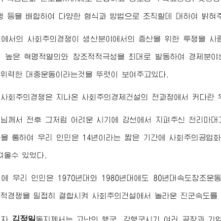
쟁 등을 배합하여 다양한 형식과 방법으로 조직할데 대하여 밝혀
선에서의 사회주의경쟁이 생산분야에서의 증산을 위한 투쟁을 사
 높은 혁명적열의와 창조적적극성을 최대로 발동하여 경제분야
위력한 대중운동이라는것을 뚜렷이 보여주고있다.
 사회주의경쟁은 지나온 사회주의경제건설의 전과정에서 커다란 
령님께서
전후 그처럼 어려운 시기에 강선에서 지펴주신 천리마대
을 통하여 우리 인민은 14년이라는 짧은 기간에 사회주의공업
져올수 있었다.
에 우리 인민은 1970년대와 1980년대에도 80년대속도창조운
적경쟁을 밀접히 결합시켜 사회주의건설에서 놀라운 진군속도를
김정일
도자
동지
께서는 고난의 행군, 강행군시기 여러 공장과 