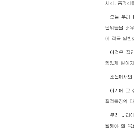
시회, 품평회
오늘 우리
단위들을 배우
이 적극 일반
이것은 집
힘있게 벌어지
조선에서의
여기에 그
질적특징의 다
우리 나라
달해야 할 목