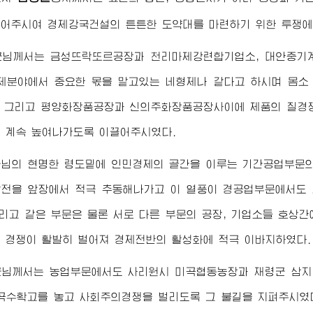
어주시여 경제강국건설의 튼튼한 도약대를 마련하기 위한 투쟁에
군님께서
는 금성뜨락또르공장과 천리마제강련합기업소, 대안중기
제분야에서 중요한 몫을 맡고있는 네형제나 같다고 하시며 몸소
 그리고 평양화장품공장과 신의주화장품공장사이에 제품의 질경
 계속 높여나가도록 이끌어주시였다.
군님
의 현명한 령도밑에 인민경제의 골간을 이루는 기간공업부문의
전을 앞장에서 적극 추동해나가고 이 열풍이 경공업부문에서도
그리고 같은 부문은 물론 서로 다른 부문의 공장, 기업소들 호상
 경쟁이 활발히 벌어져 경제전반의 활성화에 적극 이바지하였다.
군님께서
는 농업부문에서도 사리원시 미곡협동농장과 재령군 삼
곡수확고를 놓고 사회주의경쟁을 벌리도록 그 불길을 지펴주시였