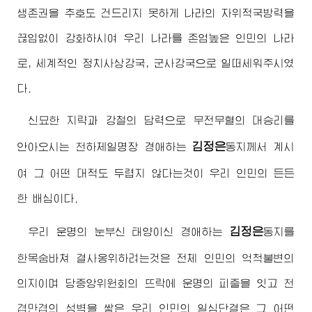
생존권을 추호도 건드리지 못하게 나라의 자위적국방력을
끊임없이 강화하시여 우리 나라를 존엄높은 인민의 나라
로, 세계적인 정치사상강국, 군사강국으로 일떠세워주시였
다.
신묘한 지략과 강철의 담력으로 무전무혈의 대승리를
김정은
안아오시는 천하제일명장
경애하는
동지
께서 계시
여 그 어떤 대적도 두렵지 않다는것이 우리 인민의 든든
한 배심이다.
김정은
우리 운명의 눈부신 태양이신
경애하는
동지
를
한목숨바쳐 결사옹위하려는것은 전체 인민의 억척불변의
의지이며 당중앙위원회의 뜨락에 운명의 피줄을 잇고 천
겹만겹의 성벽을 쌓은 우리 인민의 일심단결은 그 어떤