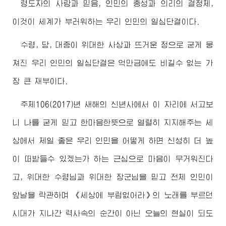
령도자
의 사랑과 믿음, 인민의 충성과 의리의 결정체,
이것이 세계가 부러워하는 우리 인민의 일심단결이다.
수령
, 당, 대중이
위대한
사상과 뜨거운 정으로 굳게 뭉
쳐진 우리 인민의 일심단결은 억만금에도 비길수 없는 가
장 큰 재부이다.
주체106(2017)년 새해의 신년사에서 이 자리에 서고보
니 나를 굳게 믿고 한마음한뜻으로 열렬히 지지해주는 세
상에서 제일 좋은 우리 인민을 어떻게 하면 신성히 더 높
이 떠받들수 있겠는가 하는 근심으로 마음이 무거워진다
고,
위대한
수령님
과
위대한
장군님
을 믿고 전체 인민이
앞날을 락관하며 《세상에 부럼없어라》의 노래를 부르던
시대가 지나간 력사속의 순간이 아닌 오늘의 현실이 되도