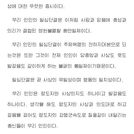
성에 대한 뚜렷한 증시이다.
우리 인민의 일심단결은 이처럼 사랑과 믿음에 충성과
의리가 결합된 영원불멸할 혼연일체이다.
우리 인민의 일심단결이 주체혁명의 천하지대본으로 되
는것은 또한 그것이 전체 인민이 당중앙과 사상도 뜻도
발걸음도 같이하게 하는 불패의 통일체이기때문이다.
일심단결은 곧 사상의 유일성이며 행동의 일치성이다.
우리 인민은
령도자
와 사상의지도 하나이고 발걸음도
하나이다. 생각을 해도
령도자
의 사상과 의도대로 하고
걸음을 걸어도
령도자
의 강행군속도로 질풍같이 내달리는
충신들이 우리 인민이다.