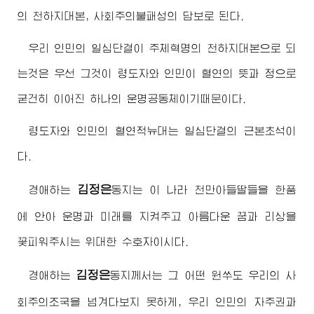
의 천하지대본, 사회주의불패성의 담보로 된다.
우리 인민의 일심단결이 주체혁명의 천하지대본으로 되
는것은 우선 그것이
령도자
와 인민이 혈연의 뜻과 정으로
굳건히 이어진 하나의 운명공동체이기때문이다.
령도자
와 인민의 혈연적뉴대는 일심단결의 근본초석이
다.
김정은
경애하는
동지
는 이 나라 천만아들딸들을 한품
에 안아 운명과 미래를 지켜주고 아름다운 꿈과 리상을
꽃피워주시는
위대한
수호자이시다.
김정은
경애하는
동지
께서는 그 어떤 원쑤도 우리의 사
회주의조국을 넘겨다보지 못하게, 우리 인민의 자주권과