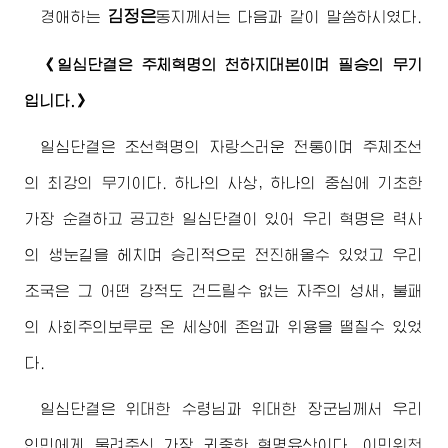
김정은
경애하는
동지
께서는 다음과 같이 말씀하시였다.
《일심단결은 주체혁명의 천하지대본이며 필승의 무기
입니다.》
일심단결은 조선혁명의 자랑스러운 전통이며 주체조선
의 최강의 무기이다. 하나의 사상, 하나의 중심에 기초한
가장 순결하고 공고한 일심단결이 있어 우리 혁명은 력사
의 생눈길을 헤치며 승리적으로 전진해올수 있었고 우리
조국은 그 어떤 강적도 건드릴수 없는 자주의 성새, 불패
의 사회주의보루로 온 세상에 존엄과 위용을 떨칠수 있었
다.
일심단결은
위대한
수령님
과
위대한
장군님께서
우리
인민에게 물려주신 가장 귀중한 혁명유산이다. 이민위천