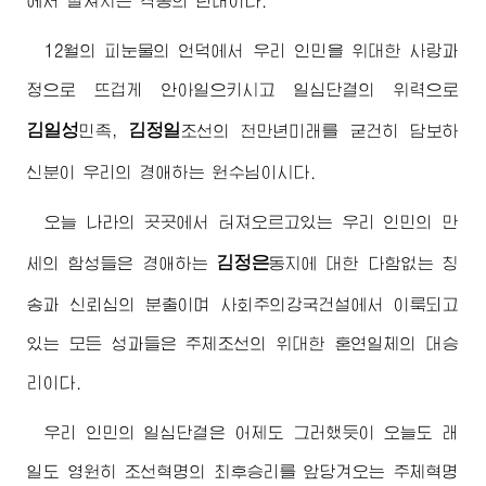
에서 떨쳐지는 격동의 년대이다.
12월의 피눈물의 언덕에서 우리 인민을
위대한
사랑과
정으로 뜨겁게 안아일으키시고 일심단결의 위력으로
김일성
김정일
민족,
조선의 천만년미래를 굳건히 담보하
신분이 우리의
경애하는
원수님
이시다.
오늘 나라의 곳곳에서 터져오르고있는 우리 인민의 만
김정은
세의 함성들은
경애하는
동지
에 대한 다함없는 칭
송과 신뢰심의 분출이며 사회주의강국건설에서 이룩되고
있는 모든 성과들은 주체조선의
위대한
혼연일체의 대승
리이다.
우리 인민의 일심단결은 어제도 그러했듯이 오늘도 래
일도 영원히 조선혁명의 최후승리를 앞당겨오는 주체혁명