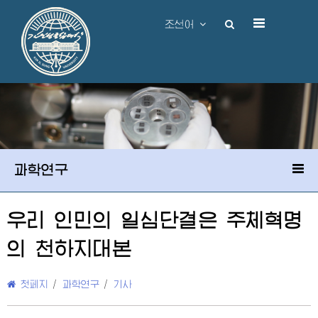
조선어
과학연구
우리 인민의 일심단결은 주체혁명
의 천하지대본
첫페지
/
과학연구
/
기사