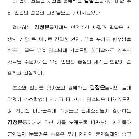
김정은
이 땅에 흐르는 시간은
경애하는
동지
에 대한 우
리 인민의 절절한 그리움으로 이어지고있다.
김정은
경애하는
동지
께서 안겨주신 사랑과 믿음을 인
생의 가장 큰 재부로 간직한 인민, 꿈을 꾸어도
원수님
을
뵈옵는 꿈을 꾸며
원수님
께 기쁨드릴 한마음으로 위훈의
자욱을 수놓아가는 우리 인민의 충정의 세계는 한없이 순
결하고 진실하다.
김정은
초소와 일터를 찾아오신
경애하는
동지
의 품에
달려가 스스럼없이 안기고 떠나시는
원수님
을 바래워드리
며 차디찬 바다물속에 뛰여들고 만세소리높이
경애하는
김정은
동지
께서 타신 차를 오래도록 따라서는 인민들과
군인들의 눈물겨운 화폭은 우리 인민의 혼연일체의 숭고