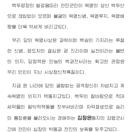
백두
령장
의 발걸음따라 천만군민이 혁명의 성산 백두산
으로 끊임없이 오르며 불굴의 혁명신념, 혁명투지, 혁명배
짱을 더욱 억세게 벼리고있다.
우리 당의 혁명사상은 과학이며 백승의 기치라는 투철
한 신념,
령도자
의 결심은 곧 진리이며 실천이라는 불변
의 의지, 당정책은 만능의 백과전서라는 확고한 관점은
우리 인민이 지닌 사상정신적특질이다.
지금 온 나라에 당의 굴함없는 공격정신이 차넘치고 계
속혁명의 의지가 맥동치고있다. 백두의 칼바람으로 적대
세력들의 발악적책동을 짓부셔버리며 자력갱생으로 승리
김정은
의 통장훈을 불러오시는
경애하는
동지
의 강행군시
간에 천만이 심장의 박동과 전진의 보폭을 맞추고있다.