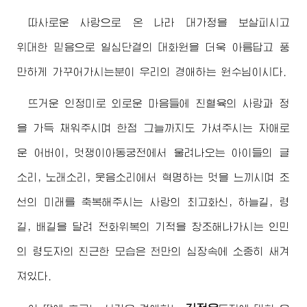
따사로운 사랑으로 온 나라 대가정을 보살피시고
위대한
믿음으로 일심단결의 대화원을 더욱 아름답고 풍
만하게 가꾸어가시는분이 우리의
경애하는
원수님
이시다.
뜨거운 인정미로 외로운 마음들에 친혈육의 사랑과 정
을 가득 채워주시며 한점 그늘까지도 가셔주시는 자애로
운
어버이
, 멋쟁이아동궁전에서 울려나오는 아이들의 글
소리, 노래소리, 웃음소리에서 혁명하는 멋을 느끼시며 조
선의 미래를 축복해주시는 사랑의
최고
화신, 하늘길, 령
길, 배길을 달려 전화위복의 기적을 창조해나가시는 인민
의
령도자
의 친근한 모습은 천만의 심장속에 소중히 새겨
져있다.