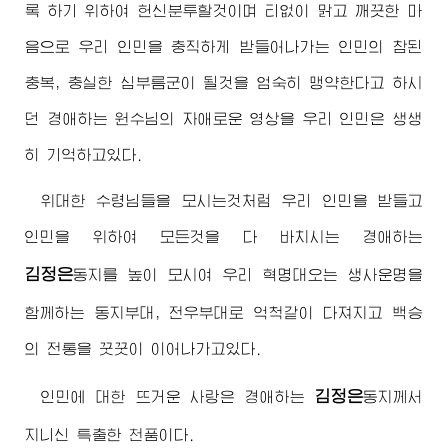
록 하기 위하여 헌신분투할것이며 티없이 맑고 깨끗한 마
음으로 우리 인민을 충직하게 받들어나가는 인민의 참된
충복, 충실한 심부름군이 될것을 엄숙히 맹약한다고 하시
던
경애하는
원수님
의 자애로운 영상을 우리 인민은 생생
히 기억하고있다.
위대한
수령님
들을 모시는것처럼 우리 인민을 받들고
인민을 위하여 모든것을 다 바치시는
경애하는
김정은
동지
를 높이 모시여 우리 혁명대오는 생사운명을
함께하는 동지부대, 전우부대로 억척같이 다져지고 백승
의 전통을 꿋꿋이 이어나가고있다.
김정은
인민에 대한 뜨거운 사랑은
경애하는
동지
께서
지니신 특출한 천품이다.