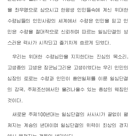
을 좌우명으로 삼으시고 한평생 인민들속에 계신
위대한
수령님
들의 인민사랑의 세계에서
수령
은 인민을 믿고 인
민은
수령
을 절대적으로 신뢰하며 따르는 일심단결의 성
스러운 력사가 시작되고 줄기차게 흐르게 되였다.
우리는
위대한
수령님
만을 지지한다는 진심의 목소리,
고생중의 고생은
장군님
그리운 고생이였다는 우리 인민의
심장의 토로는
수령
과 인민이 혼연일체를 이룬 일심단결
의 강국, 주체조선에서만 울려나올수 있는 충성의 웨침인
것이다.
새로운 주체100년대는 일심단결의 서사시가 끝없이 펼
쳐지는 계승의 년대이며 일심단결의 위력이 최상의 경지