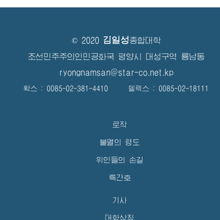
김일성
© 2020
종합대학
조선민주주의인민공화국 평양시 대성구역 룡남동
ryongnamsan@star-co.net.kp
확스 : 0085-02-381-4410 텔렉스 : 0085-02-18111
로작
불멸의 령도
위인들의 손길
특간호
기사
대학상징