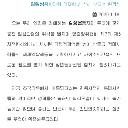
김일성
종합대학
경제학부 박사 부교수 원광식
2020.1.18.
김정은
오늘 우리 인민은
경애하는
동지
의 두리에 굳게
뭉친 일심단결의 위력을 떨치며 당중앙위원회 제7기 제5
차전원회의에서 제시된 강령적과업을 높이 받들고 적대세
력들의 제재압살책동을 무력화시키고 사회주의건설의 새
로운 활로를 열기 위한 정면돌파전을 힘차게 벌려나가고
있다.
지금 조국땅우에서 이룩되고있는 민족사적인 특대사변
들과 경이적인 성과들은 불패의 일심단결이 있기에 불가
능이란 없으며 승리는 반드시 우리 인민의것이라는 철리
를 뚜렷이 확증해주고있다.