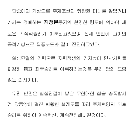
단숨에의 기상으로 주체조선의 휘황한 미래를 앞당겨나
김정은
가시는
경애하는
동지
의 현명한 령도에 의하여 새
로운 기적적승리가 이룩되고있으며 전체 인민이 그이의
공격기상으로 질풍노도와 같이 전진하고있다.
일심단결의 위력으로 자력갱생의 기치높이 만난시련을
과감히 뚫고 최후승리를 이룩하려는것은 우리 당의 드팀
없는 의지이다.
우리 인민은 일심단결이 낳은 무한대한 힘을 총폭발시
켜 당중앙이 펼친 휘황한 설계도를 따라 주체혁명의 최후
승리를 위하여 계속혁신, 계속전진해나갈것이다.