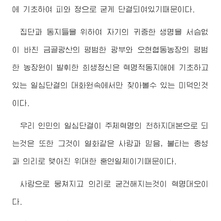
에 기초하여 피와 정으로 굳게 단결되여있기때문이다.
집단과 동지들을 위하여 자기의 귀중한 생명을 서슴없
이 바친 금골광산의 평범한 광부와 오현협동농장의 평범
한 농장원이 발휘한 희생정신은 혁명적동지애에 기초하고
있는 일심단결의 대화원속에서만 찾아볼수 있는 미덕인것
이다.
우리 인민의 일심단결이 주체혁명의 천하지대본으로 되
는것은 또한 그것이 열화같은 사랑과 믿음, 불타는 충성
과 의리로 맺어진
위대한
혼연일체이기때문이다.
사랑으로 뭉쳐지고 의리로 굳건해지는것이 혁명대오이
다.