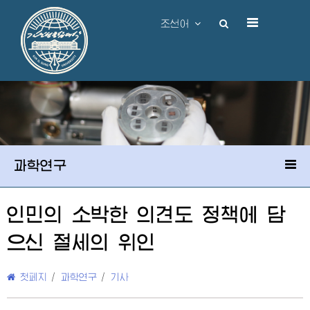
조선어
과학연구
인민의 소박한 의견도 정책에 담
으신 절세의 위인
첫페지
/
과학연구
/
기사