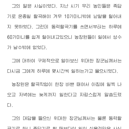
그의 말은 사실이였다. 지난 시기 우리 농민들은 족답
기로 온종일 탈곡해야 겨우 10가마니밖에 낟알을 털어내
지 못하였다. 그런데 동력탈곡기를 쓰면서부터는 하루에
60가마니를 쉽게 털어내고있으니 농장원들이 일에서 성수
가 날수밖에 없었다.
그에 대하여 구체적으로 알아보신
위대한
장군님께서
는
다시금 그에게 하루에 몇시간씩 일하는가고 물으시였다.
농장원은 탈곡작업이 한창 바쁜 때여서 아침에 일찍 나
오고 저녁에는 늦게까지 일한다고 자랑스럽게 말씀드렸
다.
그의 대답을 들으신
위대한
장군님께서
는 물론 동력탈
곡기로 하니 족답기로 할 때보다야 일이 쉬울것만은 사실