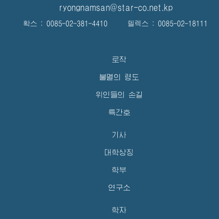
ryongnamsan@star-co.net.kp
확스 : 0085-02-381-4410 텔렉스 : 0085-02-18111
로작
불멸의 령도
위인들의 손길
특간호
기사
대학상징
학부
연구소
학자