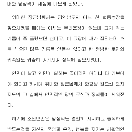
대한 당정책이 세상에 나오게 되였다.
위대한
장군님께서
는 평안남도의 어느 한 협동농장을
찾으시였을 때에는 이제는 부러운것이 없는데 그저 먹는
기름이 좀 풀렸으면 한다고, 이 고장에 깨가 잘되는데 깨
를 심으면 많은 기름을 얻을수 있다고 한 평범한 로인의
귀속말도 귀중히 여기시며 정책에 담으시였다.
인민이 살고 인민이 일하는 곳이라면 어데나 다 가보아
야 한다고 하시며
위대한
장군님께서
한평생 걸으신 현지
지도의 그 길에서 인민적인 당의 로선과 정책들이 세워졌
다.
하기에 조선인민은 당정책을 열렬히 지지하고 충직하게
받드는것을 자신의 존엄과 운명, 행복을 지키는 사활적인