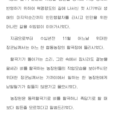
반영하기 위하여 혁명령도의 길에 나서신 첫 시기부터 생
애의 마지막순간까지 인민행렬차를 타시고 인민을 위한
머나먼 길을 쉬임없이 이어가시였다.
지금으로부터 수십년전 11월 어느날
위대한
장군님께서
는 어느 한 협동농장의 탈곡장에 들리시였다.
탈곡기가 돌아가는 소리, 그런 속에서 잠시라도 곁눈을
팔세라 벼를 탈곡하는 농장원들의 작업모습을 보아주시던
위대한
장군님께서
는 가까이에서 일하는 한 농장원에게
낟알털기가 힘들지 않은가고 물으시였다.
농장원은 동력탈곡기로 벼를 탈곡하니 족답기로 할 때
보다 힘든줄 모르겠다고 말씀드리였다.