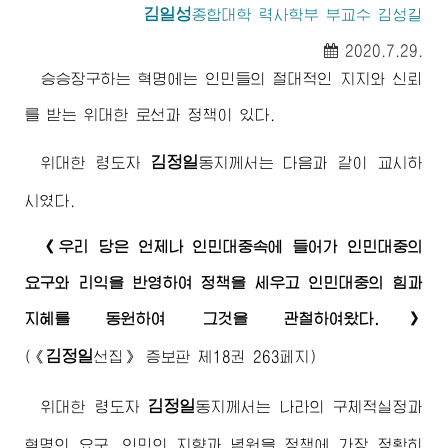
김일성
종합대학
력사학부 부교수 김성길
2020.7.29.
승승장구하는 혁명에는 인민들의 절대적인 지지와 신뢰
를 받는
위대한
로선과 정책이 있다.
김정일
위대한
령도자
동지
께서는 다음과 같이 교시하
시였다.
《우리 당은 언제나 인민대중속에 들어가 인민대중의
요구와 리익을 반영하여 정책을 세우고 인민대중의 힘과
지혜를 동원하여 그것을 관철하여왔다.》
김정일
(
《
선집》
증보판 제18권 263페지)
김정일
위대한
령도자
동지
께서는 나라의 구체적실정과
혁명의 요구, 인민의 지향과 념원을 정책에 가장 정확히