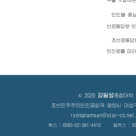
무를 수행하는
인민을 중
선로동당은 인
조선로동당
의진로를 따라
김일성
© 2020
종합대학
조선민주주의인민공화국 평양시 대성
ryongnamsan@star-co.net.
확스 : 0085-02-381-4410 텔렉스 : 008