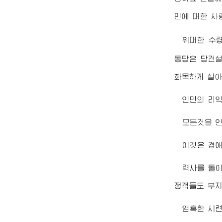
민에 대한 사
위대한
수
동당은 당건설
화목하게 살
인민의 리익
모든것을 인
이것은
경
력사를 돌이
정객들도 부지
엄혹한 시