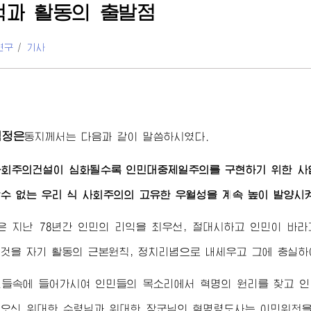
색과 활동의 출발점
연구
/
기사
김정은
동지께서
는 다음과 같이 말씀하시였다.
사회주의건설이 심화될수록 인민대중제일주의를 구현하기 위한 사업
수 없는 우리 식 사회주의의 고유한 우월성을 계속 높이 발양시
 지난 78년간 인민의 리익을 최우선, 절대시하고 인민이 바
것을 자기 활동의 근본원칙, 정치리념으로 내세우고 그에 충실하
민들속에 들어가시여 인민들의 목소리에서 혁명의 원리를 찾고 인
해오신
위대한
수령님
과
위대한
장군님
의 혁명령도사는 이민위천을