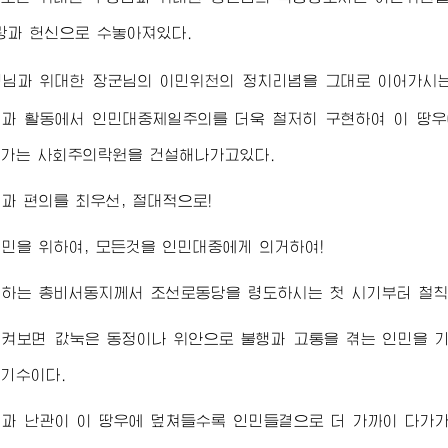
랑과 헌신으로 수놓아져있다.
령님
과
위대한
장군님
의 이민위천의 정치리념을 그대로 이어가시
과 활동에서 인민대중제일주의를 더욱 철저히 구현하여 이 땅우
아가는 사회주의락원을 건설해나가고있다.
과 편의를 최우선, 절대적으로!
민을 위하여, 모든것을 인민대중에게 의거하여!
애하는
총비서동지께서
조선로동당을 령도하시는 첫 시기부터 철칙
켜보면 값눅은 동정이나 위안으로 불행과 고통을 겪는 인민을 
기수이다.
련과 난관이 이 땅우에 덮쳐들수록 인민들곁으로 더 가까이 다가