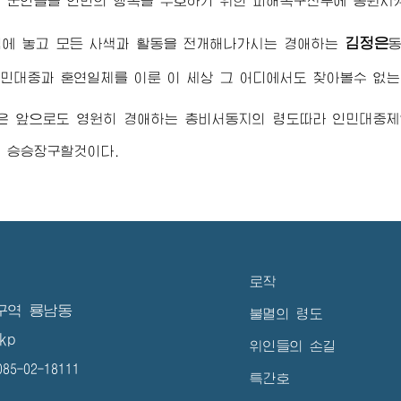
 군인들을 인민의 행복을 수호하기 위한 피해복구전투에 동원시
김정은
심에 놓고 모든 사색과 활동을 전개해나가시는
경애하는
민대중과 혼연일체를 이룬 이 세상 그 어디에서도 찾아볼수 없는
은 앞으로도 영원히
경애하는
총비서동지
의 령도따라 인민대중제
 승승장구할것이다.
로작
구역 룡남동
불멸의 령도
kp
위인들의 손길
5-02-18111
특간호