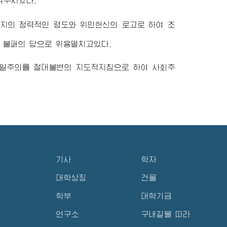
켜주시였다.
동지
의 정력적인 령도와 위민헌신의 로고로 하여 조
 불패의 당으로 위용떨치고있다.
일주의를 절대불변의 지도적지침으로 하여 사회주
기사
학자
대학상징
건물
학부
대학기금
연구소
구내길을 따라