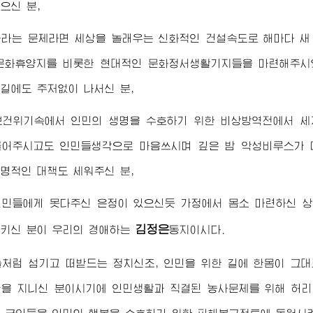
으신 분,
바라는 문제라면 세상을 놀래우는 신화적인 건설속도로 해마다 새
문화휴양지를 비롯한 현대적인 문화정서생활기지들을 마련해주시
길에도 주저없이 나서신 분,
보건위기속에서 인민의 생명을 수호하기 위한 비상방역전에서 세
끌어주시고도 인민들생각으로 마음쓰시며 깊은 밤 악성비루스가 
명적인 대책도 세워주신 분,
인민들에게 못다주신 은정이 있으신듯 가정에서 몸소 마련하신 
김정은
지키신 분이 우리의
경애하는
동지
이시다.
처럼 섬기고 떠받드는 정치신조, 인민을 위한 길에 한몸이 그
을 지니신 분이시기에 인민생활과 직결된 농사문제를 위해 허