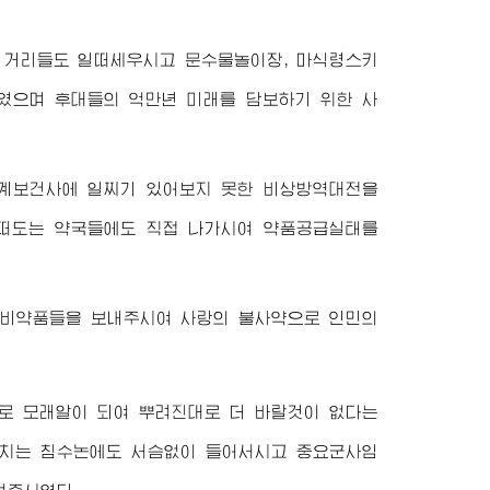
 거리들도 일떠세우시고 문수물놀이장, 마식령스키
였으며 후대들의 억만년 미래를 담보하기 위한 사
계보건사에 일찌기 있어보지 못한 비상방역대전을
떠도는 약국들에도 직접 나가시여 약품공급실태를
상비약품들을 보내주시여 사랑의 불사약으로 인민의
대로 모래알이 되여 뿌려진대로 더 바랄것이 없다는
리치는 침수논에도 서슴없이 들어서시고 중요군사임