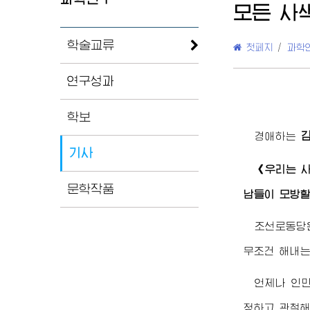
모든 사
학술교류
첫페지
/
과학
연구성과
학보
경애하는
기사
《우리는 
문학작품
남들이 모방할
조선로동당은
무조건 해내는
언제나 인
정하고 관철