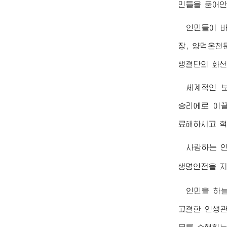
민들을 품어안
인민들이 
장, 양덕온천
생결단의 화선
세계적인 
승리에로 이
료해하시고 혁
사랑하는 
생명안전을 
인민을 하늘
고결한 인생관