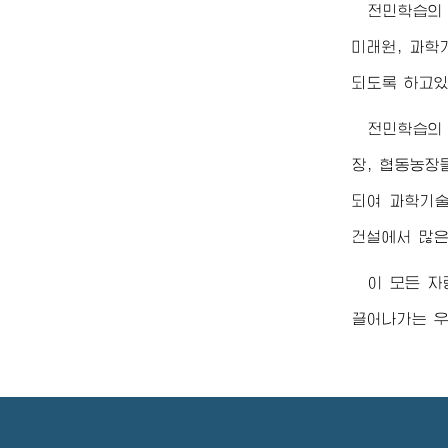
전민학습의
미래원, 과학
되도록 하고있
전민학습의 
장, 협동농장
되여 과학기술
건설에서 많은
이 모든 자
끌어나가는 우