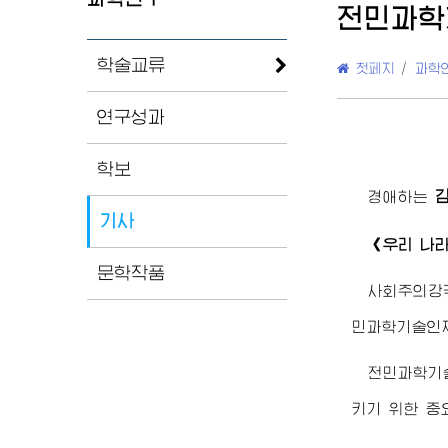
전민과학
학술교류
첫페지
/
과학
연구성과
학보
경애하는
기사
《우리 나
문학작품
사회주의강
민과학기술인재
전민과학기
키기 위한 중