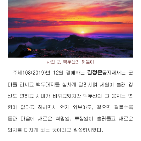
사진 2. 백두산의 해돋이
김정은
주체108(2019)년 12월
경애하는
동지께서
는 군
마를 타시고 백두대지를 힘차게 달리시며 세월이 흘러 강
산도 변하고 세대가 바뀌고있지만 백두산의 그 웅자는 변
함이 없다고 하시면서 언제 와보아도, 걸으면 걸을수록
몸과 마음에 새로운 혁명열, 투쟁열이 흘러들고 새로운
의지를 다지게 되는 곳이라고 말씀하시였다.