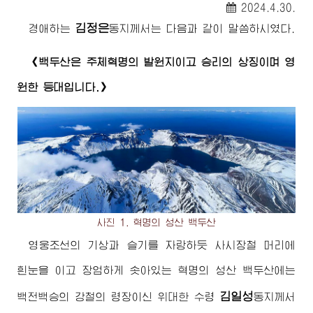
2024.4.30.
김정은
경애하는
동지께서
는 다음과 같이 말씀하시였다.
《백두산은 주체혁명의 발원지이고 승리의 상징이며 영
원한 등대입니다.》
사진 1. 혁명의 성산 백두산
영웅조선의 기상과 슬기를 자랑하듯 사시장철 머리에
흰눈을 이고 장엄하게 솟아있는 혁명의 성산 백두산에는
김일성
백전백승의 강철의
령장
이신
위대한
수령
동지께서