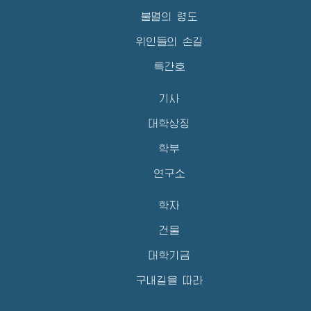
불멸의 령도
위인들의 손길
특간호
기사
대학상징
학부
연구소
학자
건물
대학기금
구내길을 따라