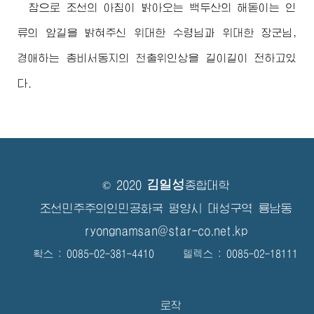
참으로 조선의 아침이 밝아오는 백두산의 해돋이는 인
류의 앞길을 밝혀주신
위대한
수령님
과
위대한
장군님
,
경애하는
총비서동지
의 천출위인상을 길이길이 전하고있
다.
김일성
© 2020
종합대학
조선민주주의인민공화국 평양시 대성구역 룡남동
ryongnamsan@star-co.net.kp
확스 : 0085-02-381-4410 텔렉스 : 0085-02-18111
로작