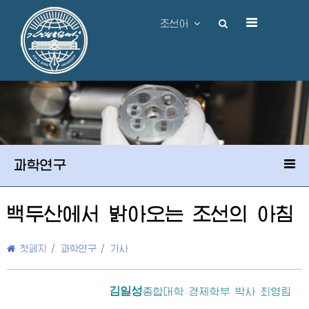
조선어
과학연구
백두산에서 밝아오는 조선의 아침
첫페지
/
과학연구
/
기사
김일성
종합대학
경제학부 박사 최영림