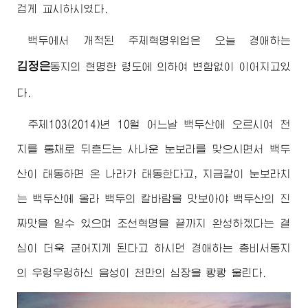
겁게 교시하시였다.
백두에서 개척된 주체혁명위업은 오늘
경애하는
김정은
동지
의 현명한 령도에 의하여 변함없이 이어지고있
다.
주체103(2014)년 10월 어느날 백두산에 오르시여 천
지를 통채로 뒤흔드는 사나운 눈보라를 맞으시면서 백두
산이 태동하면 온 나라가 태동한다고, 지금같이 눈보라치
는 백두산에 올라 백두의 칼바람을 맛보아야 백두산의 진
짜맛을 알수 있으며 조선혁명을 끝까지 완성하겠다는 결
심이 더욱 굳어지게 된다고 하시던
경애하는
총비서동지
의 우렁우렁하신 음성이 천만의 심장을 쾅쾅 울린다.