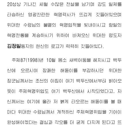
20성상 기나긴 세월 수많은 전설을 남기며 강도 일제를
타승하신 영광찬란한 혁명력사가 뜨겁게 깃들어있으며
위대한
수령님
의 불멸의 혁명업적을 빛내이시고 항일의
혁명전통을 계승하시기 위하여 바쳐오신
위대한
령도자
김정일
동지
의 헌신의 로고가 력력히 깃들어있다.
주체87(1998)년 10월 몸소 새벽어둠을 헤치시고 백두
산에 오르시여 장쾌한 해돋이를 부감하시던
위대한
장군님께서
는 조선의 아침이 여기 백두산에서부터 밝아오
듯이 주체혁명위업도 여기 백두산에서 시작되였다고, 자
신께서는 여기에 올라 저 붉게 타오르는 해돋이를 볼 때
마다
위대한
수령님께서
개척하신 주체혁명위업을 기어이
완성해야겠다는 결심과 각오를 더 굳게 다지게 된다고 뜨