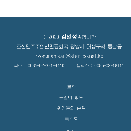
김일성
© 2020
종합대학
조선민주주의인민공화국 평양시 대성구역 룡남동
ryongnamsan@star-co.net.kp
확스 : 0085-02-381-4410 텔렉스 : 0085-02-18111
로작
불멸의 령도
위인들의 손길
특간호