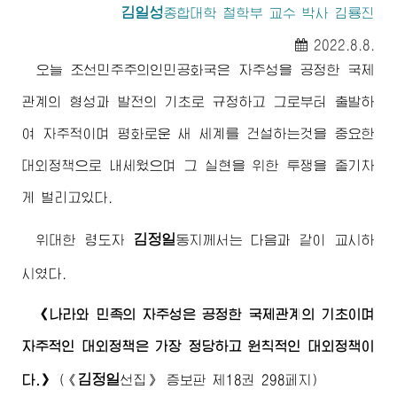
김일성
종합대학
철학부 교수 박사 김룡진
2022.8.8.
오늘 조선민주주의인민공화국은 자주성을 공정한 국제
관계의 형성과 발전의 기초로 규정하고 그로부터 출발하
여 자주적이며 평화로운 새 세계를 건설하는것을 중요한
대외정책으로 내세웠으며 그 실현을 위한 투쟁을 줄기차
게 벌리고있다.
김정일
위대한
령도자
동지
께서는 다음과 같이 교시하
시였다.
《나라와 민족의 자주성은 공정한 국제관계의 기초이며
자주적인 대외정책은 가장 정당하고 원칙적인 대외정책이
김정일
다.》
(
《
선집》
증보판 제18권 298페지)