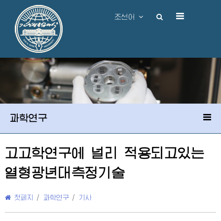
조선어
과학연구
고고학연구에 널리 적용되고있는
열형광년대측정기술
첫페지
/
과학연구
/
기사