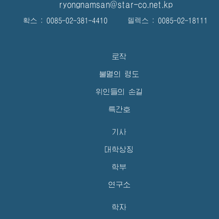
ryongnamsan@star-co.net.kp
확스 : 0085-02-381-4410 텔렉스 : 0085-02-18111
로작
불멸의 령도
위인들의 손길
특간호
기사
대학상징
학부
연구소
학자