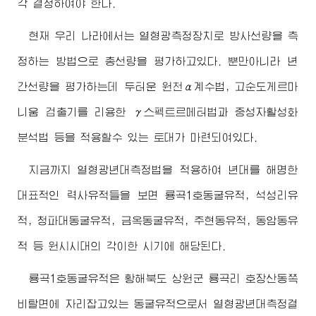
각 결정하여야 한다.
현재 우리 나라에서는 열형광측정장치로 방사선량을 측
정하는 방법으로 총선량을 평가하고있다. 뿐만아니라 년
간선량을 평가하는데 두터운 원천α계수법, 고순도게르마
니움 검출기를 리용한 γ스펙트르메터법과 중성자활성화
분석법 등을 적용할수 있는 토대가 마련되여있다.
지금까지 열형광년대측정법을 적용하여 년대를 해명한
대표적인 력사유적들을 보면 룡곡1호동굴유적, 석성리유
적, 청파대동굴유적, 금옥동굴유적, 주현동유적, 동암동유
적 등 원시시대의 각이한 시기에 해당된다.
룡곡1호동굴유적은 황해북도 상원군 룡곡리 호장산동쪽
비탈면에 자리잡고있는 동굴유적으로서 열형광년대측정결