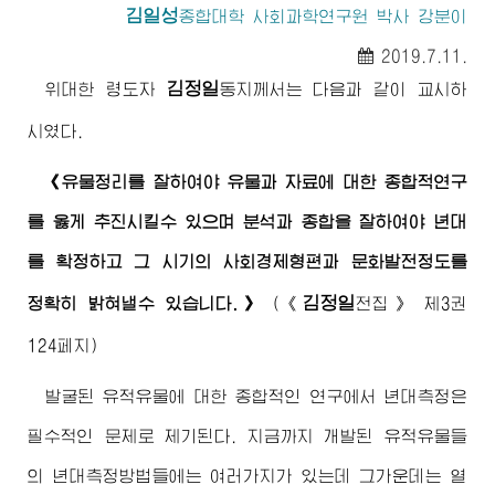
김일성
종합대학
사회과학연구원 박사 강분이
2019.7.11.
김정일
위대한
령도자
동지
께서는 다음과 같이 교시하
시였다.
《유물정리를 잘하여야 유물과 자료에 대한 종합적연구
를 옳게 추진시킬수 있으며 분석과 종합을 잘하여야 년대
를 확정하고 그 시기의 사회경제형편과 문화발전정도를
김정일
정확히 밝혀낼수 있습니다.》
(
《
전집》
제3권
124페지)
발굴된 유적유물에 대한 종합적인 연구에서 년대측정은
필수적인 문제로 제기된다. 지금까지 개발된 유적유물들
의 년대측정방법들에는 여러가지가 있는데 그가운데는 열