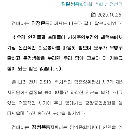
김일성
종합대학
법학부 정선경
2020.10.25.
김정은
경애하는
동지
께서는 다음과 같이 말씀하시였다.
《우리 인민들과 후대들이 사회주의보건의 혜택속에서
가장 선진적인 의료봉사를 마음껏 받으며 모두가 무병무
탈하고 문명생활을 누리면 우리 당에 그보다 더 기쁘고
힘이 되는 일은 없습니다.》
온 나라 전체 인민이 력사적인 당중앙위원회 제7기 제5
차전원회의결정을 높이 받들고 과감한 진군을 벌려나가고
있는 격동적인 시기에 우리 당에서는 평양종합병원을 일
떠세울데 대한 웅대한 구상을 펼치였다.
김정은
경애하는
동지
께서는 평양종합병원이 인민을 위