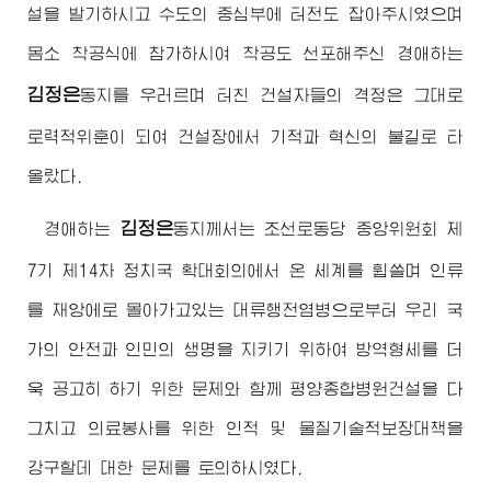
설을 발기하시고 수도의 중심부에 터전도 잡아주시였으며
몸소 착공식에 참가하시여 착공도 선포해주신
경애하는
김정은
동지
를 우러르며 터친 건설자들의 격정은 그대로
로력적위훈이 되여 건설장에서 기적과 혁신의 불길로 타
올랐다.
김정은
경애하는
동지
께서는 조선로동당 중앙위원회 제
7기 제14차 정치국 확대회의에서 온 세계를 휩쓸며 인류
를 재앙에로 몰아가고있는 대류행전염병으로부터 우리 국
가의 안전과 인민의 생명을 지키기 위하여 방역형세를 더
욱 공고히 하기 위한 문제와 함께 평양종합병원건설을 다
그치고 의료봉사를 위한 인적 및 물질기술적보장대책을
강구할데 대한 문제를 토의하시였다.