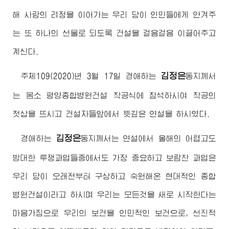
해 사랑의 려정을 이어가는 우리 당이 인민들에게 안겨주
는 또 하나의 선물로 되도록 건설을 걸음걸음 이끌어주고
계신다.
김정은
주체109(2020)년 3월 17일
경애하는
동지
께서
는 몸소 평양종합병원건설 착공식에 참석하시여 착공의
첫삽을 뜨시고 건설자들앞에서 뜻깊은 연설을 하시였다.
김정은
경애하는
동지
께서는 연설에서 올해의 어렵고도
방대한 투쟁과업들중에서도 가장 중요하고 보람찬 과업은
우리 당이 오래전부터 구상하고 숙원해온 현대적인 종합
병원건설이라고 하시며 우리는 모든것을 새로 시작한다는
마음가짐으로 우리의 보건을 인민적인 보건으로, 선진적