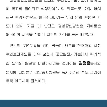
평양종합병원건설을 조건의 유리함과 불리함에 관계없
이 확고히 틀어쥐고 실행하여야 할 최급선무, 가장 영예
로운 혁명사업으로 틀어쥐고나가는 우리 당의 현명한 령
도에 의해 지금 이 순간도 평양종합병원은 자애로운
어버이
의 사랑을 전하며 자기의 자태를 드러내고있다.
인민의 무병무탈을 위한 귀중한 재부를 창조하고 사회
주의보건제도를 더욱 굳건히 공고발전시키는데서 획기적
김정은
인 도약의 발판을 마련하시려는
경애하는
동지
의
웅지에 떠받들려 평양종합병원은 풍치수려한 수도 평양에
우뚝 일떠서게 될것이다.