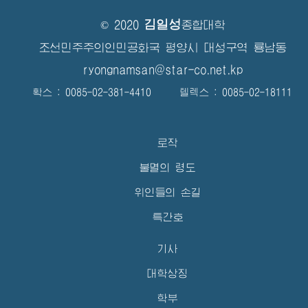
김일성
© 2020
종합대학
조선민주주의인민공화국 평양시 대성구역 룡남동
ryongnamsan@star-co.net.kp
확스 : 0085-02-381-4410 텔렉스 : 0085-02-18111
로작
불멸의 령도
위인들의 손길
특간호
기사
대학상징
학부