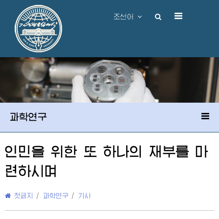
조선어
과학연구
인민을 위한 또 하나의 재부를 마
련하시며
첫페지
/
과학연구
/
기사