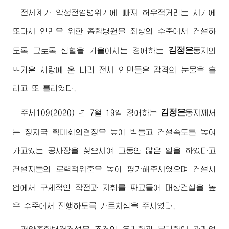
전세계가 악성전염병위기에 빠져 허우적거리는 시기에
또다시 인민을 위한 종합병원을 최상의 수준에서 건설하
김정은
도록 그토록 심혈을 기울이시는
경애하는
동지
의
뜨거운 사랑에 온 나라 전체 인민들은 감격의 눈물을 흘
리고 또 흘리였다.
김정은
주체109(2020) 년 7월 19일
경애하는
동지
께서
는 정치국 확대회의결정을 높이 받들고 건설속도를 높여
가고있는 공사장을 찾으시여 그동안 많은 일을 하였다고
건설자들의 로력적위훈을 높이 평가해주시였으며 건설사
업에서 구체적인 작전과 지휘를 짜고들어 대상건설을 높
은 수준에서 진행하도록 가르치심을 주시였다.