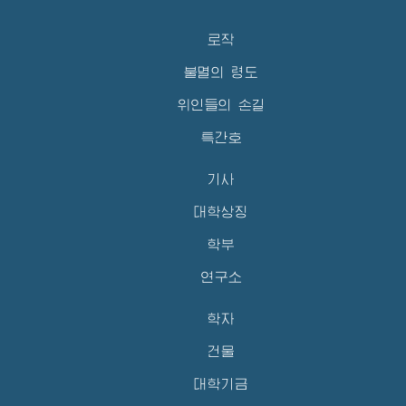
로작
불멸의 령도
위인들의 손길
특간호
기사
대학상징
학부
연구소
학자
건물
대학기금