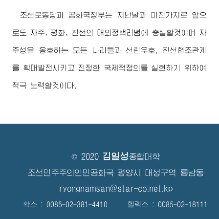
조선로동당과 공화국정부는 지난날과 마찬가지로 앞으
로도 자주, 평화, 친선의 대외정책리념에 충실할것이며 자
주성을 옹호하는 모든 나라들과 선린우호, 친선협조관계
를 확대발전시키고 진정한 국제적정의를 실현하기 위하여
적극 노력할것이다.
김일성
© 2020
종합대학
조선민주주의인민공화국 평양시 대성구역 룡남동
ryongnamsan@star-co.net.kp
확스 : 0085-02-381-4410 텔렉스 : 0085-02-18111