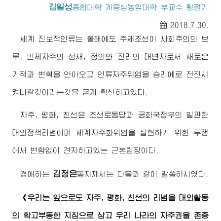
김일성
종합대학
계응상농업대학 부교수 황철기
2018.7.30.
세계 진보적인류는 올해에도 주체조선이 사회주의의 보
루, 반제자주의 성새, 정의와 진리의 대변자로서 새로운
기적과 변혁을 안아오고 인류자주위업을 승리에로 전진시
켜나갈것이라는것을 굳게 확신하고있다.
자주, 평화, 친선은 조선로동당과 공화국정부의 일관한
대외정책리념이며 세계자주화위업을 실현하기 위한 투쟁
에서 변함없이 견지하고있는 근본립장이다.
김정은
경애하는
동지
께서는 다음과 같이 말씀하시였다.
《우리는 앞으로도 자주, 평화, 친선의 리념을 대외활동
의 확고부동한 지침으로 삼고 우리 나라의 자주권을 존중