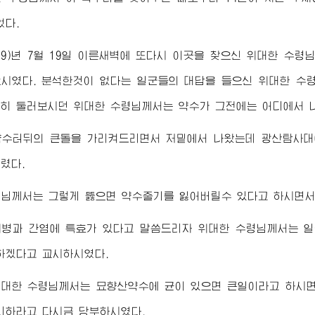
었다.
969)년 7월 19일 이른새벽에 또다시 이곳을 찾으신
위대한
수령
시였다. 분석한것이 없다는 일군들의 대답을 들으신
위대한
수
세히 둘러보시던
위대한
수령님께서
는 약수가 그전에는 어디에서 
약수터뒤의 큰돌을 가리켜드리면서 저밑에서 나왔는데 광산탐사대
렸다.
령님께서
는 그렇게 뚫으면 약수줄기를 잃어버릴수 있다고 하시면서
위병과 간염에 특효가 있다고 말씀드리자
위대한
수령님께서
는 
하겠다고 교시하시였다.
위대한
수령님께서
는 묘향산약수에 균이 있으면 큰일이라고 하시면
리하라고 다시금 당부하시였다.