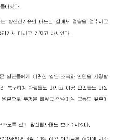
들어있다.
서는 향산천기슭의 어느한 길에서 걸음을 멈추시고
올라가서 마시고 가자고 하시였다.
문 일군들에게 이러한 일은 조국과 인민을 사랑할
빨리 복구하여 학생들도 마시고 이곳 인민들도 마실
며 널판으로 뚜껑을 해덮고 약수마실 그릇도 갖추어
구하도록 친히 광천탐사대도 보내주시였다.
(1968)년 4월 10일 이곳 인민들은 여기에 사랑