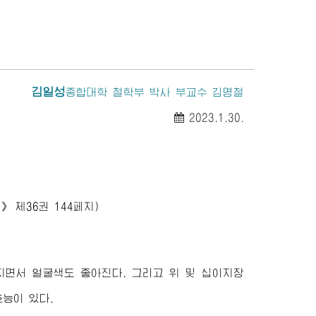
김일성
종합대학
철학부 박사 부교수 김명철
2023.1.30.
》
제36권 144페지)
지면서 얼굴색도 좋아진다. 그리고 위 및 십이지장
효능이 있다.