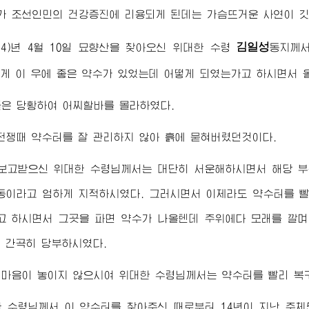
가 조선인민의 건강증진에 리용되게 된데는 가슴뜨거운 사연이 깃
김일성
954)년 4월 10일 묘향산을 찾아오신
위대한
수령
동지
께
게 이 우에 좋은 약수가 있었는데 어떻게 되였는가고 하시면서 
은 당황하여 어찌할바를 몰라하였다.
전쟁때 약수터를 잘 관리하지 않아 흙에 묻혀버렸던것이다.
 보고받으신
위대한
수령님께서
는 대단히 서운해하시면서 해당 부
동이라고 엄하게 지적하시였다. 그러시면서 이제라도 약수터를 
고 하시면서 그곳을 파면 약수가 나올텐데 주위에다 모래를 깔
 간곡히 당부하시였다.
 마음이 놓이지 않으시여
위대한
수령님께서
는 약수터를 빨리 복
한
수령님께서
이 약수터를 찾아주신 때로부터 14년이 지난 주체57