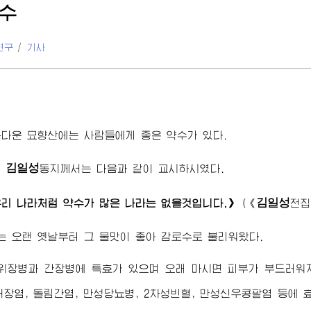
수
연구
/
기사
다운 묘향산에는 사람들에게 좋은 약수가 있다.
김일성
령
동지
께서는 다음과 같이 교시하시였다.
김일성
리 나라처럼 약수가 많은 나라는 없을것입니다.》
(
《
전집
 오랜 옛날부터 그 물맛이 좋아 감로수로 불리워왔다.
위장병과 간장병에 특효가 있으며 오래 마시면 피부가 부드러워
대장염, 돌림간염, 만성당뇨병, 2차성빈혈, 만성신우콩팥염 등에 