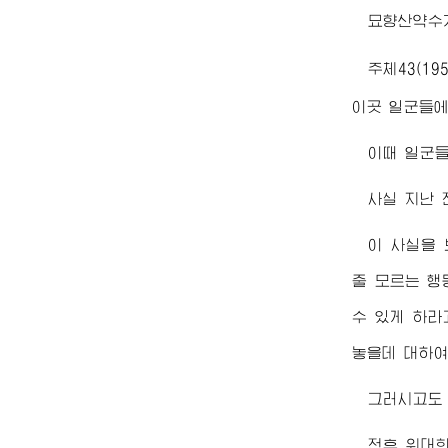
묘향산약수
주체43(1
이곳 일군들에
이때 일군들
사실 지난 
이 사실을
줄 모르는 행
수 있게 하라
놓을데 대하여
그러시고도
전후
위대