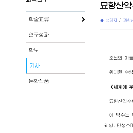
묘향산약
학술교류
첫페지
/
과학
연구성과
학보
조선의 아름
기사
위대한
수
문학작품
《세계에 우
묘향산약수는
이 약수는 
궤양, 만성소