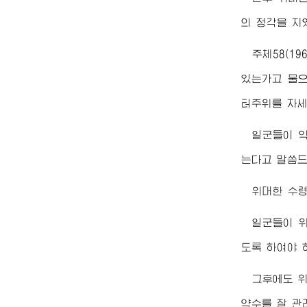
의 정각을 지
주체58(1
있는가고 물으
터주위를 자
일군들이 
는다고 말씀드
위대한
수
일군들이 
도록 하여야 
그후에도
약수를 잘 관