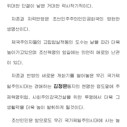
위대한
단결이 낳은 거대한 력사적기적이다.
자존과 자력번영은 조선민주주의인민공화국의 영원한
생명선이다.
제국주의자들의 고립압살책동의 도수는 날을 따라 더욱
높아가고있으며 조선혁명의 앞길에는 의연히 애로와 난관
이 있다.
자존과 번영의 새로운 개화기를 열어놓은 우리 국가제
김정은
일주의시대는
경애하는
동지
의 현명한 령도밑에 주
체혁명위업, 사회주의강국건설을 위한 투쟁에서 더욱 그
생활력을 더욱 높이 발휘하게 될것이다.
조선인민은 앞으로도 우리 국가제일주의시대에 사는 높