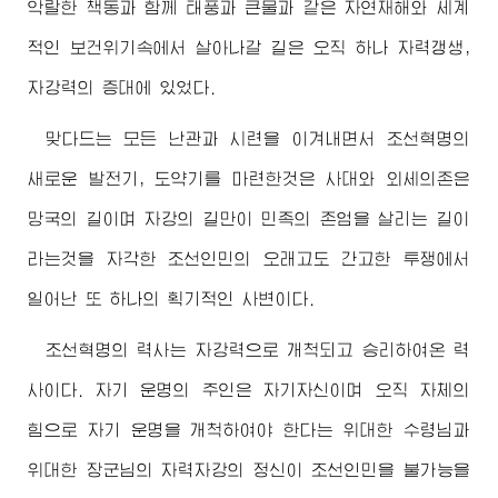
악랄한 책동과 함께 태풍과 큰물과 같은 자연재해와 세계
적인 보건위기속에서 살아나갈 길은 오직 하나 자력갱생,
자강력의 증대에 있었다.
맞다드는 모든 난관과 시련을 이겨내면서 조선혁명의
새로운 발전기, 도약기를 마련한것은 사대와 외세의존은
망국의 길이며 자강의 길만이 민족의 존엄을 살리는 길이
라는것을 자각한 조선인민의 오래고도 간고한 투쟁에서
일어난 또 하나의 획기적인 사변이다.
조선혁명의 력사는 자강력으로 개척되고 승리하여온 력
사이다. 자기 운명의 주인은 자기자신이며 오직 자체의
힘으로 자기 운명을 개척하여야 한다는
위대한
수령님
과
위대한
장군님
의 자력자강의 정신이 조선인민을 불가능을