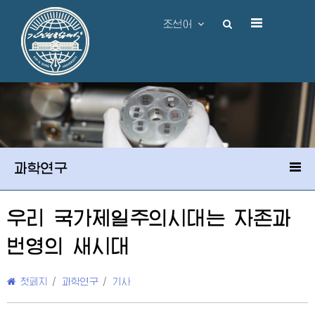
조선어
과학연구
우리 국가제일주의시대는 자존과
번영의 새시대
첫페지
/
과학연구
/
기사