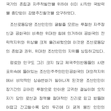
국가의 존립과 자주적발전을 위하여 이미 시작한 국방력
을 중단없이 강행추진할것을 요구하였다.
조선로동당은 조선인민의 굴할줄 모르는 투철한 자주정
신과 공화국이 비축한
위대한
힘에 의거하여 공화국의 전
략적지위와 위상을 크게 올려세웠으며 이것은 조선로동당
의 존엄과 권위,
위대한
조선인민의 지위를 상징하고있다.
령토와 인구도 그리 크지 않고 제국주의반동들의 사면
포위속에 들어있는 조선민주주의인민공화국의 대외적지위
에서 비약적인 상승변화가 일어나게 된것은 조선인민이
장기간의 피어린 투쟁으로 안아온 고귀한 결실이며 오직
자기 당의 로선과 정책을 절대적인 진리로 믿고 받들며
어렵고 간고할수록 당의 두리에 더 굳게 뭉친 인민의