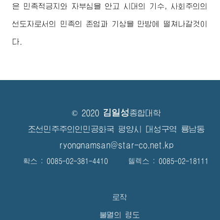
은 민족적긍지와 자부심을 안고 시대의 기수, 사회주의의
선도자로서의 민족의 존엄과 기상을 만방에 떨쳐나갈것이
다.
김일성
© 2020
종합대학
조선민주주의인민공화국 평양시 대성구역 룡남동
ryongnamsan@star-co.net.kp
확스 : 0085-02-381-4410 텔렉스 : 0085-02-18111
로작
불멸의 령도