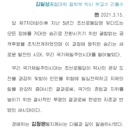
김일성
종합대학
철학부 박사 부교수 리홍수
2021.3.15.
당 제7차대회이후 지난 5년간 조선로동당은 맞다드는
모든 장애를 거대한 승리로 전환시키기 위한 굴함없는 공
격투쟁을 조직전개하였으며 이 과정에 쟁취한 승리는 새
로운 발전의 시대, 우리 국가제일주의시대를 열어놓았다.
우리 국가제일주의시대는 조선로동당이 력사의 온갖 도
전을 과감히 맞받아 인민을 위함에 일심전력하고 자체의
힘을 완강히 증대시킨 결과로써, 국가의 존엄과 지위를
높이기 위한 결사적인 투쟁의 결과로써 탄생한 자존과 번
영의 새시대이다.
김정은
경애하는
동지
께서는 다음과 같이 말씀하시였다.