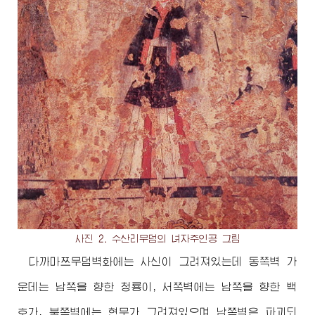
사진 2. 수산리무덤의 녀자주인공 그림
다까마쯔무덤벽화에는 사신이 그려져있는데 동쪽벽 가
운데는 남쪽을 향한 청룡이, 서쪽벽에는 남쪽을 향한 백
호가, 북쪽벽에는 현무가 그려져있으며 남쪽벽은 파괴되