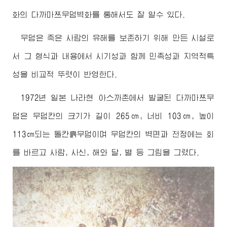
화의 다까마쯔무덤벽화를 통해서도 잘 알수 있다.
무덤은 죽은 사람의 유해를 보존하기 위해 만든 시설로
서 그 형식과 내용에서 시기성과 함께 민족성과 지역적특
성을 비교적 뚜렷이 반영한다.
1972년 일본 나라현 아스까촌에서 발굴된 다까마쯔무
덤은 무덤칸의 크기가 길이 265㎝, 너비 103㎝, 높이
113㎝되는 돌칸흙무덤이며 무덤칸의 벽면과 천정에는 회
를 바르고 사람, 사신, 해와 달, 별 등 그림을 그렸다.