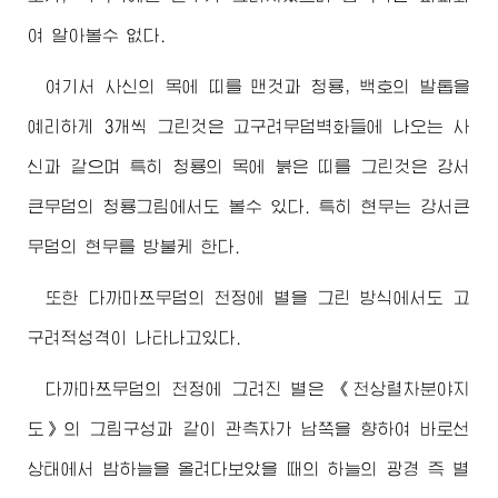
여 알아볼수 없다.
여기서 사신의 목에 띠를 맨것과 청룡, 백호의 발톱을
예리하게 3개씩 그린것은 고구려무덤벽화들에 나오는 사
신과 같으며 특히 청룡의 목에 붉은 띠를 그린것은 강서
큰무덤의 청룡그림에서도 볼수 있다. 특히 현무는 강서큰
무덤의 현무를 방불케 한다.
또한 다까마쯔무덤의 천정에 별을 그린 방식에서도 고
구려적성격이 나타나고있다.
다까마쯔무덤의 천정에 그려진 별은 《천상렬차분야지
도》의 그림구성과 같이 관측자가 남쪽을 향하여 바로선
상태에서 밤하늘을 올려다보았을 때의 하늘의 광경 즉 별