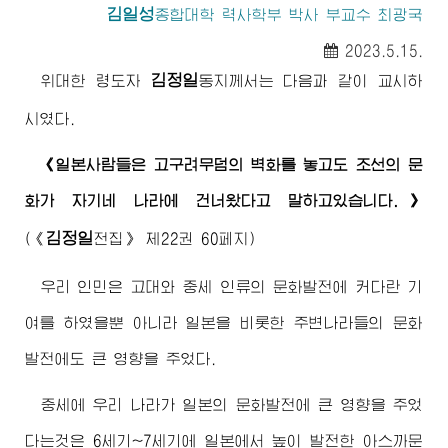
김일성
종합대학
력사학부 박사 부교수 최광국
2023.5.15.
김정일
위대한
령도자
동지께서
는 다음과 같이 교시하
시였다.
《일본사람들은 고구려무덤의 벽화를 놓고도 조선의 문
화가 자기네 나라에 건너왔다고 말하고있습니다.》
김정일
(
《
전집》
제22권 60페지)
우리 인민은 고대와 중세 인류의 문화발전에 커다란 기
여를 하였을뿐 아니라 일본을 비롯한 주변나라들의 문화
발전에도 큰 영향을 주었다.
중세에 우리 나라가 일본의 문화발전에 큰 영향을 주었
다는것은 6세기~7세기에 일본에서 높이 발전한 아스까문