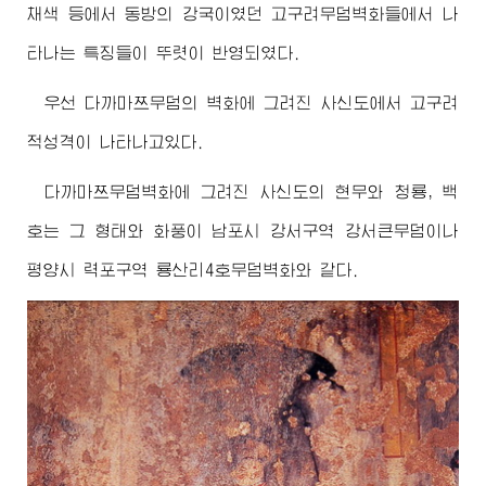
채색 등에서 동방의 강국이였던 고구려무덤벽화들에서 나
타나는 특징들이 뚜렷이 반영되였다.
우선 다까마쯔무덤의 벽화에 그려진 사신도에서 고구려
적성격이 나타나고있다.
다까마쯔무덤벽화에 그려진 사신도의 현무와 청룡, 백
호는 그 형태와 화풍이 남포시 강서구역 강서큰무덤이나
평양시 력포구역 룡산리4호무덤벽화와 같다.