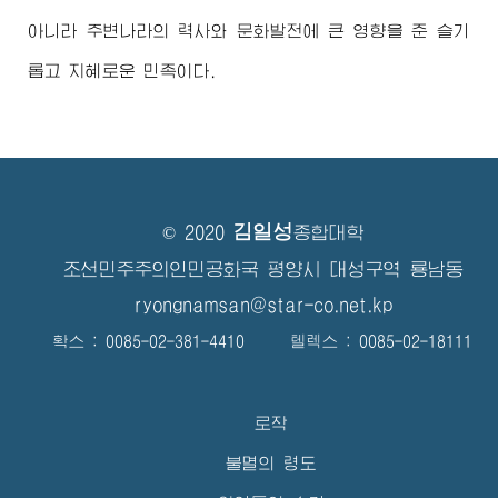
아니라 주변나라의 력사와 문화발전에 큰 영향을 준 슬기
롭고 지혜로운 민족이다.
김일성
© 2020
종합대학
조선민주주의인민공화국 평양시 대성구역 룡남동
ryongnamsan@star-co.net.kp
확스 : 0085-02-381-4410 텔렉스 : 0085-02-18111
로작
불멸의 령도