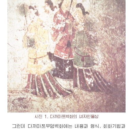
사진 1. 다까마쯔벽화의 녀자인물상
그런데 다까마쯔무덤벽화에는 내용과 형식, 회화기법과