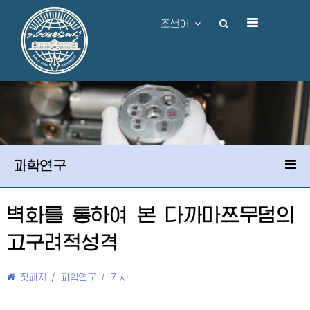
조선어
과학연구
벽화를 통하여 본 다까마쯔무덤의
고구려적성격
첫페지
/
과학연구
/
기사