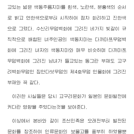
고있는 넓은 색동주름치마를 흰색, 노란색, 분홍색의 순서
로 밝고 연한색으로부터 시작하여 점차 화려하고 진한색
으로 그렸다. 수산리무덤벽화에 그려진 네가지 빛갈이 규
칙적으로 배합된 녀주인공의 색동치마는 다까마쯔무덤벽
화에 그려진 녀자의 색동치마와 매우 비슷하며 다까마쯔
무덤벽화에 그려진 남녀가 들고있는 동그란 부채도 고구
려벽화무덤인 집안다섯무덤의 제4호무덤 인물화에 그려진
부채와 꼭 같다.
이러한 사실들은 당시 고구려문화가 일본의 문화발전에
커다란 영향을 주었다는것을 보여준다.
이상에서 본바와 같이 조선민족은 오래전부터 발전된
문화를 창조하여 인류문화의 보물고를 풍부히 하였을뿐