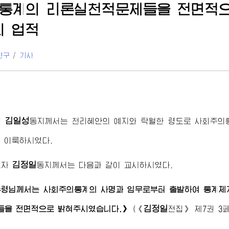
통계의 리론실천적문제들을 전면적
의 업적
연구
/
기사
김일성
령
동지
께서는 천리혜안의 예지와 탁월한 령도로 사회주
 이룩하시였다.
김정일
도자
동지
께서는 다음과 같이 교시하시였다.
수령님께서
는 사회주의통계의 사명과 임무로부터 출발하여 통계체
김정일
들을 전면적으로 밝혀주시였습니다.》
(
《
전집》
제7권 3페