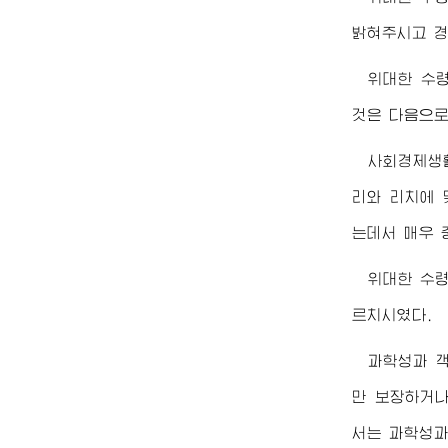
밝혀주시고 경
위대한
수
것은 다음으로
사회경제생
리와 리치에 
는데서 매우 
위대한
수
르치시였다.
과학성과 
만 보장하거나
서는 과학성과