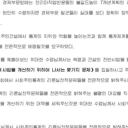
대말 경제부문앞에는 천리마작업반운동의 불길드높이 7개년계획의
 원만히 수행하자면 경제부문 일군들이 실태를 보다 정확히 장
.
회주의건설에서 통계의 지위와 역할을 높이는것과 함께 통계체계
 전면적으로 해명할것을 요구하였다.
태를 꿰뚫어보신
위대한
수령님께서
는 혁명과 건설의 전반사업을 
계사업을 개선하기 위하여 나서는 몇가지 문제》
를 집필하시고 주
회에서 사회주의통계의 리론실천적문제들을 전면적으로 밝혀주시
계의 리론실천적문제들을 전면적으로 밝혀주는 불멸의 대강을 직
업을 개선하기 위한 대책을 세워주신것은
위대한
수령님께서
사회주
령님께서
사회주의통계의 리론실천적문제들을 전면적으로 밝혀주신