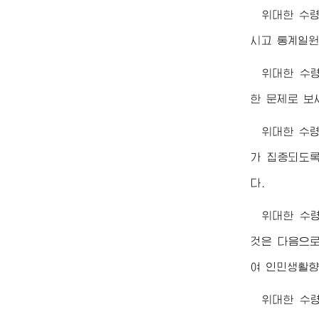
위대한
수
시고 통계일원
위대한
수
한 문제로 보
위대한
수
가 집중되도록
다.
위대한
수
것은 다음으로
여 인민생활향
위대한
수