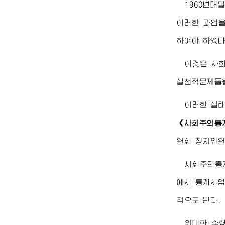
1960년
이러한 과업을
하여야 하였다
이것은 사
실천적문제들을
이러한 실
《사회주의통
원회 정치위원
사회주의통
에서 통계사
적으로 된다.
위대한
수