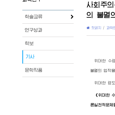
사회주의
의 불멸
학술교류
첫페지
/
과학
연구성과
학보
기사
위대한
수
문학작품
불멸의 업적을
위대한
령
《
위대한
론실천적문제