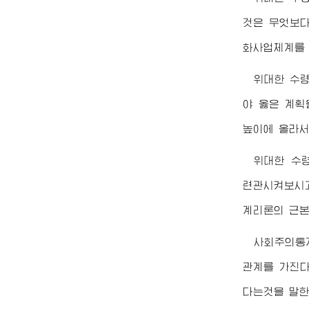
것은 무엇보다
화사업체계를 
위대한
수
야 옳은 계획
높이에 올라서
위대한
수
련관시켜보시고
계리론의 근본
사회주의통
관계를 가진다
다는것을 말한