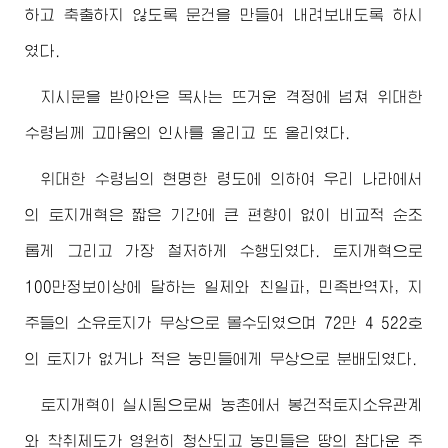
하고 축출하지 않도록 문건을 만들어 내려보내도록 하시
였다.
지시문을 받아안은 목사는 뜨거운 격정에 넘쳐
위대한
수령님
께 고마움의 인사를 올리고 또 올리였다.
위대한
수령님
의 현명한 령도에 의하여 우리 나라에서
의 토지개혁은 짧은 기간에 큰 편향이 없이 비교적 순조
롭게 그리고 가장 철저하게 수행되였다. 토지개혁으로
100만정보이상에 달하는 일제와 친일파, 민족반역자, 지
주들의 소유토지가 무상으로 몰수되였으며 72만 4 522호
의 토지가 없거나 적은 농민들에게 무상으로 분배되였다.
토지개혁이 실시됨으로써 농촌에서 봉건적토지소유관계
와 착취제도가 영원히 청산되고 농민들은 땅의 참다운 주