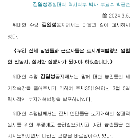
김일성
종합대학
력사학부 박사 부교수 박금순
2024.3.5.
김일성
위대한
수령
동지께서
는 다음과 같이 교시하시
였다.
《우리 전체 당원들과 근로자들은 토지개혁법령의 열렬
한 찬동자, 철저한 집행자가 되여야 하겠습니다.》
김일성
위대한
수령
동지께서
는 땅에 대한 농민들의 세
기적숙망을 풀어주시기 위하여 주체35(1946)년 3월 5일
력사적인 토지개혁법령을 발포하시였다.
위대한
수령님께서
는 전체 인민들을 토지개혁의 성과적
실시를 위한 투쟁에로 불러일으키시고 여러 농촌들을 현
지지도하시면서 나타난 편향을 바로잡아주시였다.