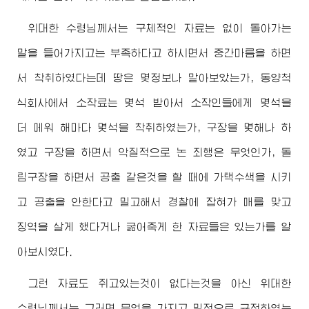
위대한
수령님께서
는 구체적인 자료는 없이 돌아가는
말을 들어가지고는 부족하다고 하시면서 중간마름을 하면
서 착취하였다는데 땅은 몇정보나 맡아보았는가, 동양척
식회사에서 소작료는 몇석 받아서 소작인들에게 몇석을
더 메워 해마다 몇석을 착취하였는가, 구장을 몇해나 하
였고 구장을 하면서 악질적으로 논 죄행은 무엇인가, 돌
림구장을 하면서 공출 같은것을 할 때에 가택수색을 시키
고 공출을 안한다고 밀고해서 경찰에 잡혀가 매를 맞고
징역을 살게 했다거나 굶어죽게 한 자료들은 있는가를 알
아보시였다.
그런 자료도 쥐고있는것이 없다는것을 아신
위대한
수령님께서
는 그러면 무엇을 가지고 밀정으로 규정하였는