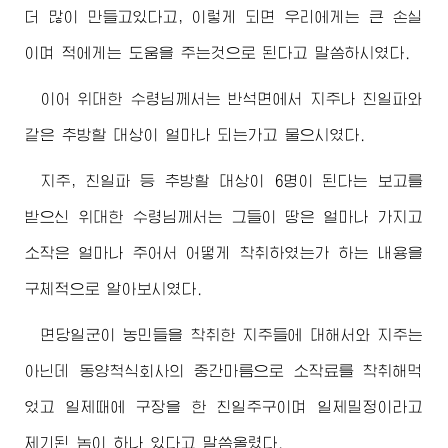
더 많이 만들고있다고, 이렇게 되면 우리에게는 큰 손실
이며 적에게는 도움을 주는것으로 된다고 말씀하시였다.
이어
위대한
수령님께서
는 반석면에서 지주나 친일파와
같은 추방할 대상이 얼마나 되는가고 물으시였다.
지주, 친일파 등 추방할 대상이 6명이 된다는 보고를
받으신
위대한
수령님께서
는 그들이 땅은 얼마나 가지고
소작은 얼마나 주어서 어떻게 착취하였는가 하는 내용을
구체적으로 알아보시였다.
면당일군이 농민들을 착취한 지주들에 대해서와 지주는
아닌데 동양척식회사의 중간마름으로 소작료를 착취해먹
었고 일제때에 구장을 한 친일주구이며 일제밀정이라고
제기된 놈이 하나 있다고 말씀올렸다.