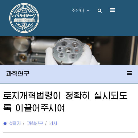
조선어
과학연구
토지개혁법령이 정확히 실시되도
록 이끌어주시여
첫페지
/
과학연구
/
기사