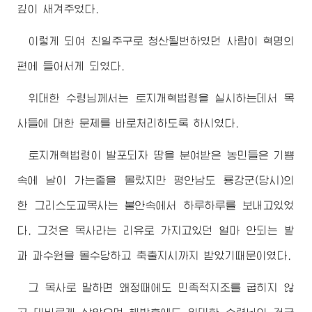
깊이 새겨주었다.
이렇게 되여 친일주구로 청산될번하였던 사람이 혁명의
편에 들어서게 되였다.
위대한
수령님께서
는 토지개혁법령을 실시하는데서 목
사들에 대한 문제를 바로처리하도록 하시였다.
토지개혁법령이 발포되자 땅을 분여받은 농민들은 기쁨
속에 날이 가는줄을 몰랐지만 평안남도 룡강군(당시)의
한 그리스도교목사는 불안속에서 하루하루를 보내고있었
다. 그것은 목사라는 리유로 가지고있던 얼마 안되는 밭
과 과수원을 몰수당하고 축출지시까지 받았기때문이였다.
그 목사로 말하면 왜정때에도 민족적지조를 굽히지 않