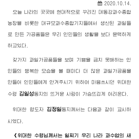
2020.10.14.
오늘 나라의 곳곳에 현대적으로 꾸려진 대동강과수종합
농장을 비롯한 대규모과수종합기지들에서 생산된 과일들
로 만든 가공품들은 우리 인민들의 생활을 보다 윤택하게
하고있다.
갖가지 과일가공품들을 보며 기쁨을 금치 못해하는 인
민들의 행복한 모습을 볼 때마다 더 많은 과일가공품을
만들어 인민들에게 안겨주시기 위하여 마음쓰시던
위대한
김일성
수령
동지
의 뜨거운 사랑이 가슴뜨겁게 어려온다.
김정일
위대한
령도자
동지
께서는 다음과 같이 교시하
시였다.
《
위대한
수령님께서
는 일찌기 우리 나라 과수업의 새