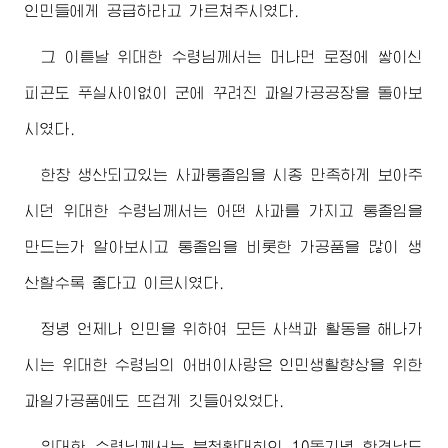
인민들에게 공급하라고 가르쳐주시였다.
그 이튿날
위대한
수령님께서
는 머나먼 로정에 쌓이신
피곤도 푸실사이없이 군에 꾸려진 과일가공공장을 돌아보
시였다.
한창 생산되고있는 사과통졸임을 시종 만족하게 보아주
시던
위대한
수령님께서
는 어떤 사과를 가지고 통졸임을
만드는가 알아보시고 통졸임을 비롯한 가공품을 많이 생
산할수록 좋다고 이르시였다.
정녕 언제나 인민을 위하여 모든 사색과 활동을 해나가
시는
위대한
수령님
의
어버이
사랑은 인민생활향상을 위한
과일가공품에도 뜨겁게 깃들어있었다.
위대한
수령님께서
는 북청확대회의 10돐기념 함경남도