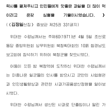
력사를 펼쳐주시고 인민들에게 맛좋은 과일을 더 많이 먹
이려고 온갖 심혈을 기울이시였습니다.》
김정일
(
《
선집》
증보판 제25권 331페지)
위대한
수령님께서
는 주체60(1971)년 4월 5일 조선로
동당 중앙위원회 상무위원회 북청확대회의 10돐 함경남도
보고회에 참석하기 위하여 북청군을 찾으시였다.
어둠이 깃든 밤 북청역에 도착하신
위대한
수령님께서
는 마중나온 일군들의 인사를 받으시고 군안의 사업형편
과 인민생활향상과 관련한 사과가공품생산정형을 알아보
시였다.
위대한
수령님께서
생산된 사과로 단졸임이나 말린 가