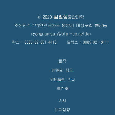
김일성
© 2020
종합대학
조선민주주의인민공화국 평양시 대성구역 룡남동
ryongnamsan@star-co.net.kp
확스 : 0085-02-381-4410 텔렉스 : 0085-02-18111
로작
불멸의 령도
위인들의 손길
특간호
기사
대학상징