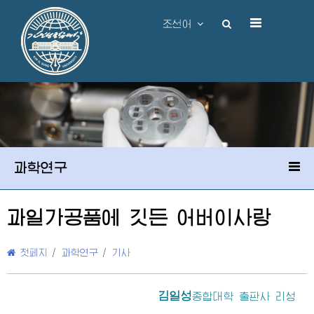
조선어
과학연구
과일가공품에 깃든
어버이
사랑
첫페지
/
과학연구
/
기사
김일성
종합대학
출판사 리성