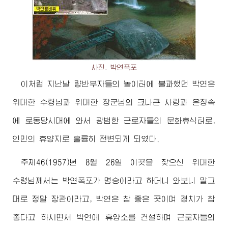
사진. 박연폭포
이처럼 지난날 량반부자들의 놀이터에 불과했던 박연은
위대한
수령님
과
위대한
장군님
의 크나큰 사랑과 은정속
에 로동당시대에 와서 광범한 근로자들의 문화휴식터로,
인민의 휴양지로 훌륭히 전변되게 되였다.
주체46(1957)년 8월 26일 이곳을 찾으신
위대한
수령님께서
는 박연폭포가 명승이라고 하더니 와보니 말그
대로 정말 장관이라고, 박연은 참 좋은 곳이며 경치가 참
좋다고 하시면서 박연에 휴양소를 건설하며 근로자들의