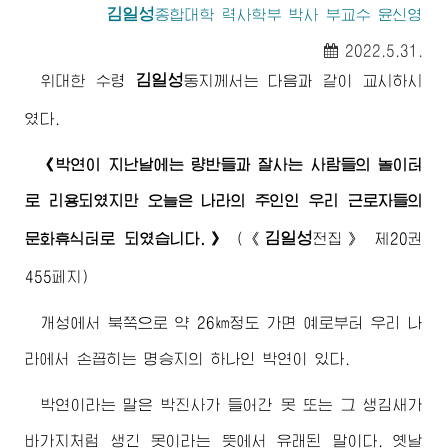
김일성
종합대학
력사학부 박사 부교수 윤신영
2022.5.31.
김일성
위대한
수령
동지
께서는 다음과 같이 교시하시
였다.
《박연이 지난날에는 량반들과 잘사는 사람들의 놀이터
로 리용되였지만 오늘은 나라의 주인인 우리 근로자들의
김일성
문화휴식터로 되였습니다.》
(
《
전집》
제20권
455페지)
개성에서 북쪽으로 약 26㎞정도 가면 예로부터 우리 나
라에서 손꼽히는 명승지의 하나인 박연이 있다.
박연이라는 말은 박진사가 들어간 못 또는 그 생김새가
바가지처럼 생긴 못이라는 뜻에서 유래된 말이다. 옛날