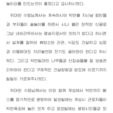
놀이터를 만드는것이 좋겠다고 교시하시였다.
위대한
수령님께서
는 계속하시여 박연을 지난날 량반들
과 부자들이 술놀이를 하면서 시나 읊던 한적한 산골로
그냥 내버려두어서는 명승지로서의 의의가 없다고 하시면
서 설계를 잘하여 휴양소와 려관, 식당도 건설하고 상점
과 이동매대도 차려놓으며 전기도 끌어와야 한다고 하시
였다. 그리고 박연일대의 나무들과 산짐승들을 잘 보호관
리하여야 한다고 구체적인 건설방향과 방도에 이르기까지
일일이 가르쳐주시였다.
위대한
수령님께서
는 이와 함께 개성에서 박연까지 뻐
스를 정기적으로 운영하여 일요일에는 개성시 근로자들이
박연폭포에 놀러 오게 하고 토요일에는 평양시민들과 외