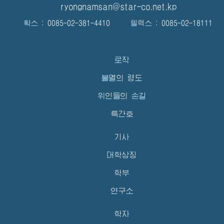
ryongnamsan@star-co.net.kp
확스 : 0085-02-381-4410 텔렉스 : 0085-02-18111
로작
불멸의 령도
위인들의 손길
특간호
기사
대학상징
학부
연구소
학자