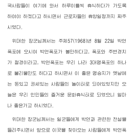
국사람들이 여기에 와서 하루이틀씩 휴식하다가 가도록
하여야 하겠다고 하시면서 근로자들의 휴양일정까지 짜주
시였다.
위대한
장군님께서
는 주체57(1968)년 8월 22일 박연
폭포에 오시여 박연폭포가 볼만하다고, 폭포와 주변경치
가 절경이라고, 박연폭포는 우리 나라 3대명폭포의 하나
로 불리울만도 하다고 하시면서 이 좋은 명승지가 옛날에
는 돈있고 권세있는 사람들의 놀이터로 되여있었지만 오
늘은 우리 인민들의 즐거운 문화휴식터로 되였으니 얼마
나 좋은가고 하시였다.
위대한
장군님께서
는 일군들에게 박연과 관련한 전설을
들려주시면서 앞으로 이곳을 찾아오는 사람들에게 박연폭