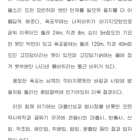
물소리 또한 요란하며 뽀얀 안개를 일으켜 풍치를 더 아
름답게 해준다. 폭포우에는 너럭바위가 바가지모양으로
패워 이루어진 둘레 24m, 직경 8m, 깊이 5m정도의 기묘
한 못인 박연이 있고 폭포밑에는 둘레 120m, 직경 40m정
도인 고모담이라는 못이 있으며 고모담기슭에는 물에 잠
겨 웃부분만 나타낸 룡바위라는 둥근 바위가 있다.
웅장한 폭포는 남쪽의 깎아지른듯한 벼랑과 사방에 병
풍처럼 둘러선 층암절벽에 안기여있어 더욱 절경이다.
이와 함께 여기에는 대흥산성과 범사정을 비롯한 오랜
력사유적과 골짜기 곳곳에 관음사와 대흥사, 원통사, 선
암, 적조암, 해인암, 취운암, 범암, 운흥암 등의 절과 암자