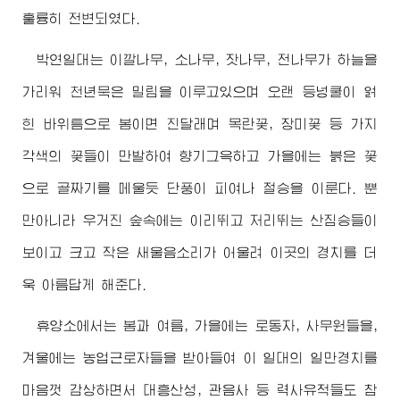
훌륭히 전변되였다.
박연일대는 이깔나무, 소나무, 잣나무, 전나무가 하늘을
가리워 천년묵은 밀림을 이루고있으며 오랜 등넝쿨이 얽
힌 바위틈으로 봄이면 진달래며 목란꽃, 장미꽃 등 가지
각색의 꽃들이 만발하여 향기그윽하고 가을에는 붉은 꽃
으로 골짜기를 메울듯 단풍이 피여나 절승을 이룬다. 뿐
만아니라 우거진 숲속에는 이리뛰고 저리뛰는 산짐승들이
보이고 크고 작은 새울음소리가 어울려 이곳의 경치를 더
욱 아름답게 해준다.
휴양소에서는 봄과 여름, 가을에는 로동자, 사무원들을,
겨울에는 농업근로자들을 받아들여 이 일대의 일만경치를
마음껏 감상하면서 대흥산성, 관음사 등 력사유적들도 참