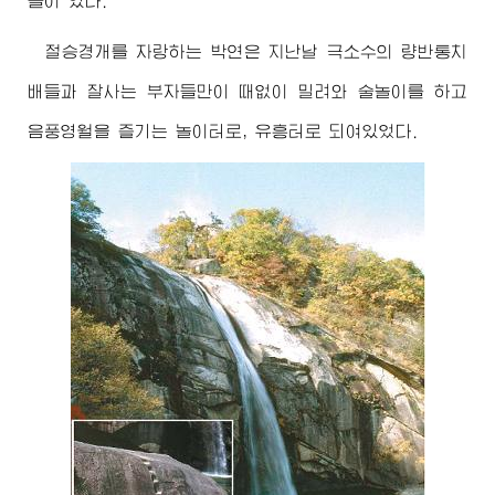
들이 있다.
절승경개를 자랑하는 박연은 지난날 극소수의 량반통치
배들과 잘사는 부자들만이 때없이 밀려와 술놀이를 하고
음풍영월을 즐기는 놀이터로, 유흥터로 되여있었다.