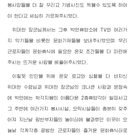
봉사망들을 더 잘 꾸리고 기념사진도 찍을수 있도록 하여
야 한다고 세심히 가르쳐주시였다.
위대한
장군님께서
는 그후 박연휴양소에 TV와 여러가
지 악기들을 비롯한 문화기재들을 보내주시였으며 우리
근로자들의 문화휴식에 필요한 온갖 조건들을 다 마련해
주시는 뜨거운 사랑을 베풀어주시였다.
이렇듯 인민을 위해 온갖 로고와 심혈을 다 바치신
위대한
수령님
과
위대한
장군님
의 크나큰 사랑과 은정속
에 박연에는 학각지붕의 아름다운 2층휴양각이 일떠서고
그 주변에 여러가지 봉사시설, 오락시설들이 충분히 갖추
어져 지난날 량반부자들의 놀이터에 불과했던 이곳이 오
늘날 각계각층 광범한 근로자들의 즐거운 문화휴식터로