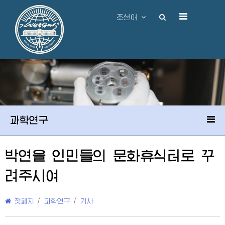
조선어
과학연구
박연을 인민들의 문화휴식터로 꾸
려주시여
첫페지
/
과학연구
/
기사