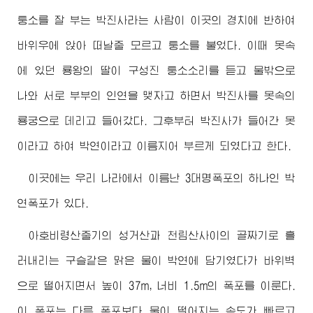
퉁소를 잘 부는 박진사라는 사람이 이곳의 경치에 반하여
바위우에 앉아 떠날줄 모르고 퉁소를 불었다. 이때 못속
에 있던 룡왕의 딸이 구성진 퉁소소리를 듣고 물밖으로
나와 서로 부부의 인연을 맺자고 하면서 박진사를 못속의
룡궁으로 데리고 들어갔다. 그후부터 박진사가 들어간 못
이라고 하여 박연이라고 이름지어 부르게 되였다고 한다.
이곳에는 우리 나라에서 이름난 3대명폭포의 하나인 박
연폭포가 있다.
아호비령산줄기의 성거산과 천림산사이의 골짜기로 흘
러내리는 구슬같은 맑은 물이 박연에 담기였다가 바위벽
으로 떨어지면서 높이 37m, 너비 1.5m의 폭포를 이룬다.
이 폭포는 다른 폭포보다 물이 떨어지는 속도가 빠르고