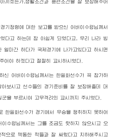
 아끼겠는가,생활조건과 훈련조건을 잘 보장해주어
빙상경기정형에 대한 보고를 받으신
어버이수령님께서
하였다고 하는데 참 아쉽게 되였다고, 우리 나라 빙
만 얼마간 하다가 국제경기에 나가고있다고 하시면
주어야 하겠다고 절절히 교시하시였다.
해하신
어버이수령님께서
는 한필화선수가 꼭 참가하
알아보시고 선수들의 경기준비를 잘 보장해줄데 대
 일군을 부르시여 고무격려의 교시까지 주시였다.
로 한필화선수가 경기에서 우승을 쟁취하지 못하여
버이수령님께서
는 그를 조금도 탓하지 않으시고 오
악적으로 책동한 적들과 잘 싸웠다고 치하해주시고