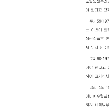
도빙상선수라고
야 한다고 간
주체59(1
는 이번에 한
상선수들은 인
서 우리 선수
주체60(1
여야 한다고 
하여 교시하시
강한 심리
어버이수령님
히려 세계빙상