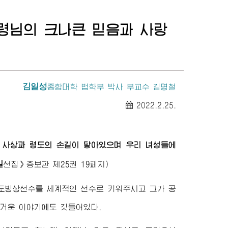
령님
의 크나큰 믿음과 사랑
김일성
종합대학
법학부 박사 부교수 김명철
2022.2.25.
사상과 령도의 손길이 닿아있으며 우리 녀성들에
일
선집》
증보판 제25권 19페지)
속도빙상선수를 세계적인 선수로 키워주시고 그가 공
거운 이야기에도 깃들어있다.