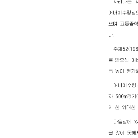
자라나는 
어버이수령님
으며 고등중학
다.
주체52(1
를 받으신
어
듭 높이 평가
어버이수령
자 500m경
게 한
위대한
다음날에 있
을 많이 못해