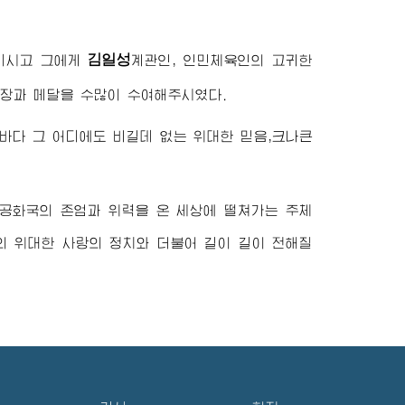
김일성
돌리시고 그에게
계관인, 인민체육인의 고귀한
훈장과 메달을 수많이 수여해주시였다.
 바다 그 어디에도 비길데 없는
위대한
믿음,크나큰
 공화국의 존엄과 위력을 온 세상에 떨쳐가는 주체
당의
위대한
사랑의 정치와 더불어 길이 길이 전해질