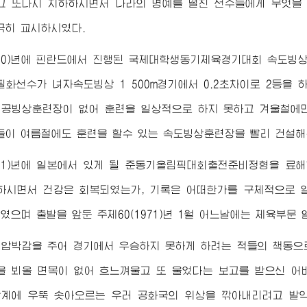
 또다시 치하하시면서 나라의 명예를 떨친 선수들에게 무엇을
곡히 교시하시였다.
970)년에 핀란드에서 진행된 국제대학생동기체육경기대회 속도
필화선수가 녀자속도빙상 1 500m경기에서 0.2초차이로 2등을 
공빙상훈련장이 없어 훈련을 일상적으로 하지 못하고 겨울철에
들이 여름철에도 훈련을 할수 있는 속도빙상훈련장을 빨리 건설해
971)년에 일본에서 있게 될 준동기올림픽대회출전준비정형을 료
하시면서 건강은 회복되였는가, 기록은 어떠한가를 구체적으로 
였으며 출발을 앞둔 주체60(1971)년 1월 어느날에는 체육부문
적압박감을 주어 경기에서 우승하지 못하게 하려는 적들의 책동으
을 뵈올 면목이 없어 흐느껴울고 또 울었다는 보고를 받으신
어
계에 우뚝 솟아오르는 우러 공화국의 위상을 깎아내리려고 발