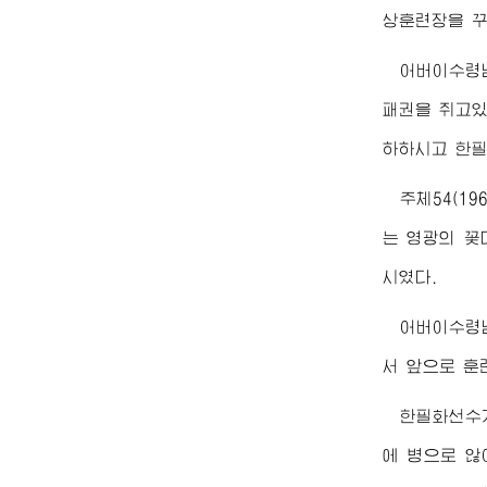
상훈련장을 꾸
어버이수령
패권을 쥐고있
하하시고 한필
주체54(1
는 영광의 꽃
시였다.
어버이수령
서 앞으로 훈
한필화선수가
에 병으로 