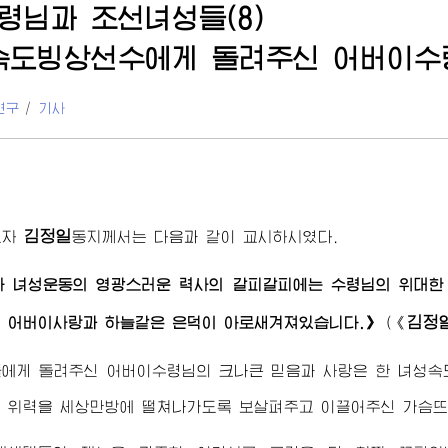
령님
과 조선녀성들(8)
속도빙상선수에게 돌려주신
어버이수
연구
/
기사
김정일
도자
동지
께서는 다음과 같이 교시하시였다.
라 녀성운동의 영광스러운 력사의 갈피갈피에는
수령님
의
위대한
김정
의
어버이
사랑과 하늘같은 은덕이 아로새겨져있습니다.》
(
《
들에게 돌려주신
어버이수령님
의 크나큰 믿음과 사랑은 한 녀성
 위력을 세상만방에 떨쳐나가도록 보살펴주고 이끌어주신 가슴뜨