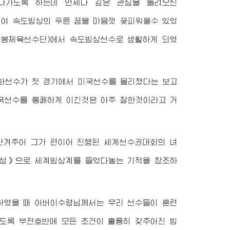
나가도록 하는데 언제나 깊은 관심을 돌려오신
여 속도빙상의 푸른 꿈을 마음껏 꽃피워올수 있었
모란봉체육선수단)에서 속도빙상선수로 생활하게 되였
필화선수가 첫 경기에서 미국선수를 물리쳤다는 보고
국선수를 통쾌하게 이긴것은 아주 잘한것이라고 거
안겨주어 그가 련이어 진행된 세계선수권대회의 녀
 혜성》으로 세계빙상계를 들었다놓는 기적을 창조하
못하였을 때
어버이수령님께서
는 우리 선수들이 훈련
있도록 부전호반에 모든 조건이 훌륭히 갖추어진 빙