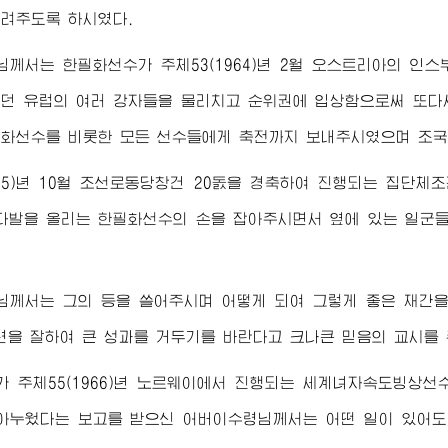
려주도록 하시였다.
님께서
는 한필화선수가 주체53(1964)년 2월 오스트리아의 
던 유럽의 여러 강자들을 물리치고 순위권에 입상함으로써 또다
화선수를 비롯한 모든 선수들에게 축전까지 보내주시였으며 조국
965)년 10월 조선로동당창건 20돐을 경축하여 진행되는 집단
다발을 올리는 한필화선수의 손을 잡아주시면서 옆에 있는 일군
님께서
는 그의 등을 쓸어주시며 어떻게 되여 그렇게 좋은 재간
련을 잘하여 큰 성과를 거두기를 바란다고 크나큰 믿음의 교시를 
 주체55(1966)년 노르웨이에서 진행되는 세계녀자속도빙상
않아누웠다는 보고를 받으신
어버이수령님께서
는 어떤 일이 있어