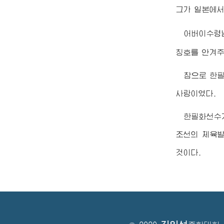
그가 일본에서
어버이수령
칭호를 안겨주
참으로 한
사랑이였다.
한필화선수
조선의 체육발
것이다.