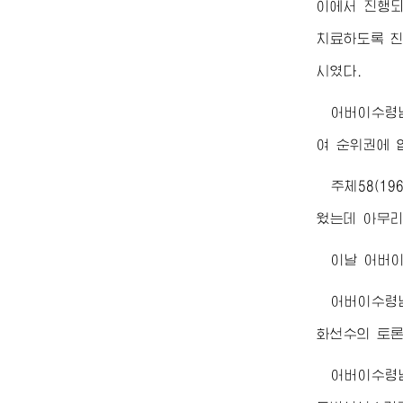
이에서 진행되
치료하도록 친
시였다.
어버이수령
여 순위권에
주체58(1
웠는데 아무리
이날
어버
어버이수령
화선수의 토론
어버이수령