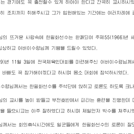
는 경기에도 꼭 출전할수 있게 하여야 한다고 간곡히 교시하시
히 조치까지 취해주시고 그가 입원해있는 기간에는 여러차례에 
님
의 뜨거운 사랑속에 한필화선수는 완쾌되여 주체55(1966)년
 입상하고
어버이수령님
께 기쁨을 드릴수 있었다.
969)년 11월 3일에 전국체육인대회를 마련해주신
어버이수령님께
 바빠도 꼭 참가해야겠다고 하시며 몸소 대회에 참석하시였다.
이수령님께서
는 한필화선수를 주석단에 앉히고 토론도 하도록 크나
님
의 교시를 높이 받들고 부전호반에서 피타는 훈련을 진행한데
을 들으시고는 아주 잘하였다고 하시며 제일먼저 박수를 쳐주시
님께서
는 회의휴식시간에도 일군들에게 한필화선수의 토론이 잘