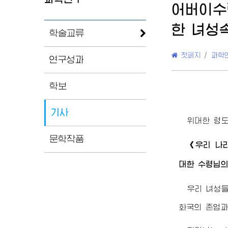
어버이수
한 녀성
학술교류
첫페지
/
과학
연구성과
학보
기사
위대한
령
문학작품
《우리 나
대한
수령님
우리 녀성
화국의 존엄과