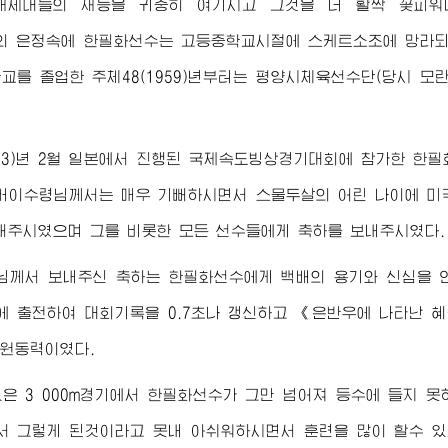
새세대들의 재능을 귀중히 여기시고 그것을 더 활짝 꽃피워
의 은정속에 한필화선수는 고등중학교시절에 스케트소조에 망라되
교를 졸업한 주체48(1959)년부터는 평양시체육선수단(당시 
963)년 2월 일본에서 진행된 국제속도빙상경기대회에 참가한 한
버이수령님께서
는 매우 기뻐하시면서 스물두살의 어린 나이에 미
해주시였으며 그를 비롯한 모든 선수들에게 축하를 보내주시였다.
님께서
보내주신 축하는 한필화선수에게 백배의 용기와 신심을 
기에 출전하여 대회기록을 0.7초나 갱신하고 《은반우에 나타난
원동력이였다.
은 3 000m경기에서 한필화선수가 그만 넘어져 등수에 들지 
서 그렇게 된것이라고 못내 아쉬워하시면서 훈련을 많이 할수 