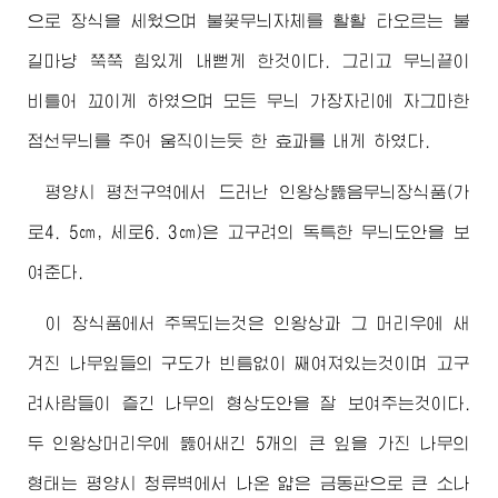
으로 장식을 세웠으며 불꽃무늬자체를 활활 타오르는 불
길마냥 쭉쭉 힘있게 내뻗게 한것이다. 그리고 무늬끝이
비틀어 꼬이게 하였으며 모든 무늬 가장자리에 자그마한
점선무늬를 주어 움직이는듯 한 효과를 내게 하였다.
평양시 평천구역에서 드러난 인왕상뚫음무늬장식품(가
로4. 5㎝, 세로6. 3㎝)은 고구려의 독특한 무늬도안을 보
여준다.
이 장식품에서 주목되는것은 인왕상과 그 머리우에 새
겨진 나무잎들의 구도가 빈틈없이 째여져있는것이며 고구
려사람들이 즐긴 나무의 형상도안을 잘 보여주는것이다.
두 인왕상머리우에 뚫어새긴 5개의 큰 잎을 가진 나무의
형태는 평양시 청류벽에서 나온 얇은 금동판으로 큰 소나