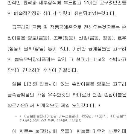
반적인 륜곽과 세부장식에 부드럽고 우아한 고구려인민들
의 예술적감정과 취미가 뚜렷이 표현되여있는것이다.
고구려의 금동 및 청동공예품으로 전해오는것으로는 손
잡이붙은 향로(금동), 초두(청동), 신발(금동, 청동), 호우
(청동), 팔찌(청동) 등이 있다. 이러한 공예품들은 고구려
의 뚫음무늬장식품과는 달리 그 형태가 비교적 소박하고
장식이 간소하며 수법이 간결하다.
일본 나라현 법륭사에 있는 손잡이붙은 향로는 고구려
금속공예품의 가장 우수한것의 하나로서 현존 손잡이붙은
향로가운데서 세계적으로 제일 오랜것이다. *
* 《일본미술전사》상권 비쮸쯔출판사, 1959년, 145페지, 《대일본백
과사전》20권 쇼가꾸관, 1974년, 139페지
이 향로는 불교행사때 중들이 향불을 피우던 화로인데