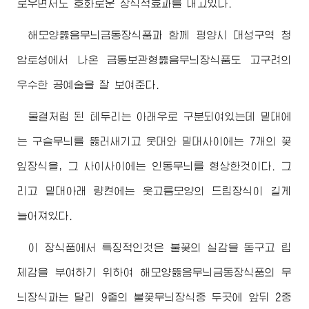
로우면서도 호화로운 장식적효과를 내고있다.
해모양뚫음무늬금동장식품과 함께 평양시 대성구역 청
암토성에서 나온 금동보관형뚫음무늬장식품도 고구려의
우수한 공예술을 잘 보여준다.
물결처럼 된 테두리는 아래우로 구분되여있는데 밑대에
는 구슬무늬를 뚫러새기고 웃대와 밑대사이에는 7개의 꽃
잎장식을, 그 사이사이에는 인동무늬를 형상한것이다. 그
리고 밑대아래 량켠에는 옷고름모양의 드림장식이 길게
늘어져있다.
이 장식품에서 특징적인것은 불꽃의 실감을 돋구고 립
체감을 부여하기 위하여 해모양뚫음무늬금동장식품의 무
늬장식과는 달리 9줄의 불꽃무늬장식중 두곳에 앞뒤 2중