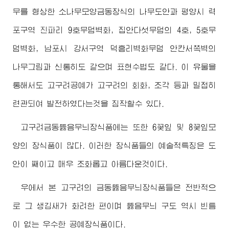
무를 형상한 소나무모양금동장식의 나무도안과 평양시 력
포구역 진파리 9호무덤벽화, 집안다섯무덤의 4호, 5호무
덤벽화, 남포시 강서구역 덕흥리벽화무덤 안칸서쪽벽의
나무그림과 신통히도 같으며 표현수법도 같다. 이 유물을
통해서도 고구려공예가 고구려의 회화, 조각 등과 밀접히
련관되여 발전하였다는것을 짐작할수 있다.
고구려금동뚫음무늬장식품에는 또한 6꽃잎 및 8꽃잎모
양의 장식품이 많다. 이러한 장식품들의 예술적특징은 도
안이 째이고 매우 조화롭고 아름다운것이다.
우에서 본 고구려의 금동뚫음무늬장식품들은 전반적으
로 그 생김새가 화려한 편이며 뚫음무늬 구도 역시 빈틈
이 없는 우수한 공예장식품이다.