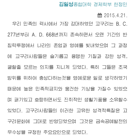
김일성
종합대학 경제학부 한정민
2015.4.21.
우리 민족의 력사에서 가장 강대하였던 고구려는 B. C.
277년부터 A. D. 668년까지 존속하면서 오랜 기간의 반
침략투쟁에서 나라의 존엄과 영예를 빛내였으며 그 과정
에 고구려사람들은 슬기롭고 용맹한 기질과 강한 성격,
굴할줄 모르는 의지를 지니게 되였다. 특히 그들은 조국
방위를 위하여 충성다하는것을 영예로운 일로 생각하였기
때문에 높은 민족적긍지와 웅건한 기상을 가질수 있었으
며 패기있고 호탕하면서도 진취적인 생활기풍을 소유할수
있었다. 고구려사람들의 이러한 고유한 성격적특질은 고
구려문화에 그대로 반영되였으며 그것은 금속공예발전의
우수성을 규정한 주요요인으로 되였다.