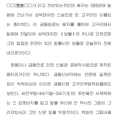
□□(慧慈□□)》라고 씌여있는것인데 혜자는 595년에 일
본에 건너가서 성덕태자의 스승으로 된 고구려의 이름있
는 중이였다. 이 금동화로는 혜자를 통하여 고구려에서
일본에 전달되여 성덕태자의 《보물》의 하나로 되였으며
그와 밀접한 련관이 있던 법륭사의 보물로 오늘까지 전해
내려온것이다.
청동이나 금동으로 만든 신발은 공예적수법으로 제작된
몸치레거리의 하나였다. 금동신바닥에는 전면에 길죽한
징이 박혀있는데 이러한 금동신은 고구려무덤벽화들에도
보인다. 세칸무덤(4세기말~5세기초)의 두번째칸 서쪽벽에
는 긴 갑옷바지를 입고 칼을 허리에 찬 무사의 그림이 그
려져있는데 그의 신은 징을 박은것이다. 벽화의 그림내용