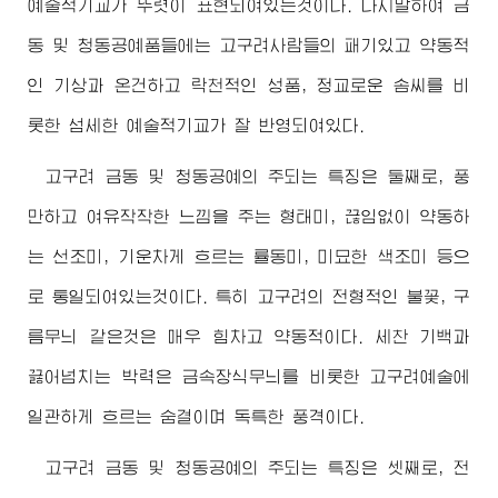
예술적기교가 뚜렷이 표현되여있는것이다. 다시말하여 금
동 및 청동공예품들에는 고구려사람들의 패기있고 약동적
인 기상과 온건하고 락천적인 성품, 정교로운 솜씨를 비
롯한 섬세한 예술적기교가 잘 반영되여있다.
고구려 금동 및 청동공예의 주되는 특징은 둘째로, 풍
만하고 여유작작한 느낌을 주는 형태미, 끊임없이 약동하
는 선조미, 기운차게 흐르는 률동미, 미묘한 색조미 등으
로 통일되여있는것이다. 특히 고구려의 전형적인 불꽃, 구
름무늬 같은것은 매우 힘차고 약동적이다. 세찬 기백과
끓어넘치는 박력은 금속장식무늬를 비롯한 고구려예술에
일관하게 흐르는 숨결이며 독특한 풍격이다.
고구려 금동 및 청동공예의 주되는 특징은 셋째로, 전