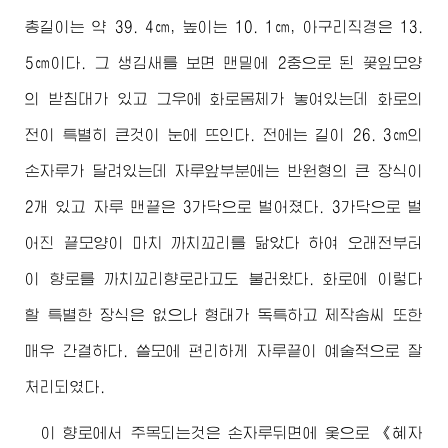
총길이는 약 39. 4㎝, 높이는 10. 1㎝, 아구리직경은 13.
5㎝이다. 그 생김새를 보면 맨밑에 2중으로 된 꽃잎모양
의 받침대가 있고 그우에 화로몸체가 놓여있는데 화로의
전이 특별히 큰것이 눈에 뜨인다. 전에는 길이 26. 3㎝의
손자루가 달려있는데 자루앞부분에는 반원형의 큰 장식이
2개 있고 자루 맨끝은 3가닥으로 벌어졌다. 3가닥으로 벌
어진 끝모양이 마치 까치꼬리를 닮았다 하여 오래전부터
이 향로를 까치꼬리향로라고도 불러왔다. 화로에 이렇다
할 특별한 장식은 없으나 형태가 독특하고 제작솜씨 또한
매우 간결하다. 쓸모에 편리하게 자루끝이 예술적으로 잘
처리되였다.
이 향로에서 주목되는것은 손자루뒤면에 옻으로 《혜자