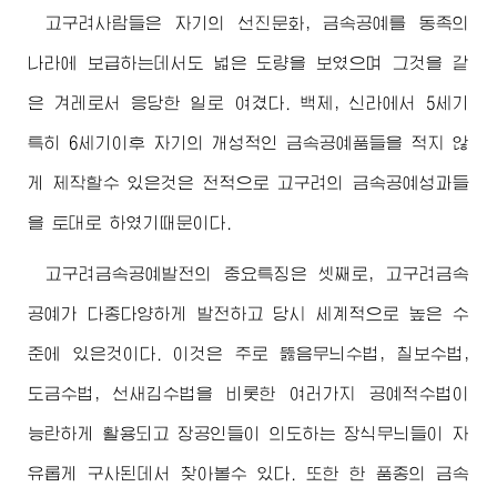
고구려사람들은 자기의 선진문화, 금속공예를 동족의
나라에 보급하는데서도 넓은 도량을 보였으며 그것을 같
은 겨레로서 응당한 일로 여겼다. 백제, 신라에서 5세기
특히 6세기이후 자기의 개성적인 금속공예품들을 적지 않
게 제작할수 있은것은 전적으로 고구려의 금속공예성과들
을 토대로 하였기때문이다.
고구려금속공예발전의 중요특징은 셋째로, 고구려금속
공예가 다종다양하게 발전하고 당시 세계적으로 높은 수
준에 있은것이다. 이것은 주로 뚫음무늬수법, 칠보수법,
도금수법, 선새김수법을 비롯한 여러가지 공예적수법이
능란하게 활용되고 장공인들이 의도하는 장식무늬들이 자
유롭게 구사된데서 찾아볼수 있다. 또한 한 품종의 금속