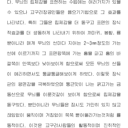
다. 무늬의 립체감을 표현하는 수법에는 여러가지가 있을
수 있으나 고구려장공인들은 뚫으기기법으로 그 효과를
나타냈다. 특히 그들은 립체감을 더 돋구고 표면의 장식
적효과를 더 생동하게 나타내기 위하여 까마귀, 봉황, 룡
뿐아니라 매개 무늬의 선마다 지어는 2~3㎜정도의 가는
선에 이르기까지 그 표면량쪽에 가는 홈을 파고 홈의 바
깥쪽이 안쪽보다 낮아보이게 함으로써 모든 무늬의 선들
이 예리하면서도 둥글둥글해보이게 하였다. 이렇듯 장식
판의 평면감을 극복하였으며 둥근맛이 나는 굵고가는 금
동선으로 무늬를 이룬것같이 보이게 함으로써 립체감을
돋구었다. 뿐만아니라 무늬들은 잠시도 가만히 있지 않고
끊임없이 움직이며 거침없이 쭉쭉 뻗어올라가는것처럼 률
동적이다. 이것은 고구려사람들의 활동적이며 진취적인