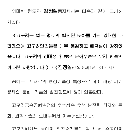
김정일
위대한 령도자
동지
께서는 다음과 같이 교시하
시였다.
《고구려는 넓은 령토와 발전된 문화를 가진 강대한 나
라였으며 고구려인민들은 매우 용감하고 애국심이 강하였
습니다. 고구려의 강대성과 높은 문화수준은 우리 민족의
김정일
커다란 자랑입니다.》
(《
선집》제1권 34페지)
공예는 그 재료와 형상기술상 특성으로 하여 해당 시기
경제와 문화, 기술의 발전정도에 많이 의존한다.
고구려금속공예발전의 우수성은 우선 발전된 경제와 문
화, 과학기술의 토대우에서 이루어진것이다.
고구려에서는 농업과 집짐승기르기 및 사냥, 수공업과