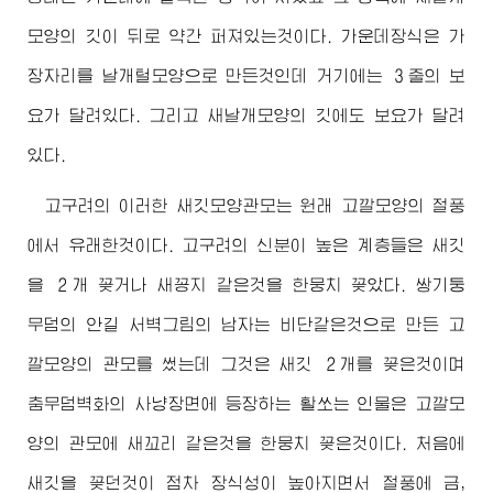
모양의 깃이 뒤로 약간 퍼져있는것이다. 가운데장식은 가
장자리를 날개털모양으로 만든것인데 거기에는 ３줄의 보
요가 달려있다. 그리고 새날개모양의 깃에도 보요가 달려
있다.
고구려의 이러한 새깃모양관모는 원래 고깔모양의 절풍
에서 유래한것이다. 고구려의 신분이 높은 계층들은 새깃
을 ２개 꽂거나 새꽁지 같은것을 한뭉치 꽂았다. 쌍기둥
무덤의 안길 서벽그림의 남자는 비단같은것으로 만든 고
깔모양의 관모를 썼는데 그것은 새깃 ２개를 꽂은것이며
춤무덤벽화의 사냥장면에 등장하는 활쏘는 인물은 고깔모
양의 관모에 새꼬리 같은것을 한뭉치 꽂은것이다. 처음에
새깃을 꽂던것이 점차 장식성이 높아지면서 절풍에 금,