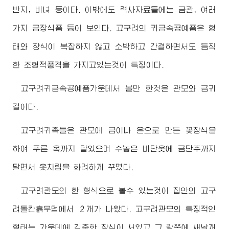
반지, 비녀 등이다. 이밖에도 력사자료들에는 금관, 여러
가지 금장식품 등이 보인다. 고구려의 귀금속공예품은 형
태와 장식이 복잡하지 않고 소박하고 간결하면서도 듬직
한 조형적풍격을 가지고있는것이 특징이다.
고구려귀금속공예품가운데서 볼만 한것은 관모와 금귀
걸이다.
고구려귀족들은 관모에 금이나 은으로 만든 꽃장식을
하여 푸른 옥까지 달았으며 수놓은 비단옷에 금단추까지
달면서 옷차림을 화려하게 꾸몄다.
고구려관모의 한 형식으로 볼수 있는것이 집안의 고구
려돌칸흙무덤에서 ２개가 나왔다. 고구려관모의 특징적인
형태는 가운데에 길죽한 장식이 서있고 그 량쪽에 새날개