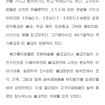
관을 가지고 발전하기도 하고 억제되기도 한다. 고구려사
람들은 소박한 유물론적인 《기》에 대한 관념을 가지고
있었으며 《하늘신》, 《조상신》, 《자연신》숭배와 같은
토착종교와 불교, 유교 등의 외래종교 그밖에 음양오행,
신선사상 등을 믿고있었다. 그가운데서도 4세기말부터 국
가종교로 된 불교의 영향력이 컸다.
봉건통치배들은 조형예술을 불교교리나 불교전설의 선
전수단으로 리용하였으며 불교경전에 나오는 환상적인 이
야기내용, 일정하게 도식화된 불교문화의 범위안에서 조
각, 건축, 그림과 함께 금속공예품을 제작할것을 장공인들
에게 강요하였다. 이로 말미암아 고구려공예품의 일부 종
류와 장식무늬는 불교적인 색채를 띠게 되였다.