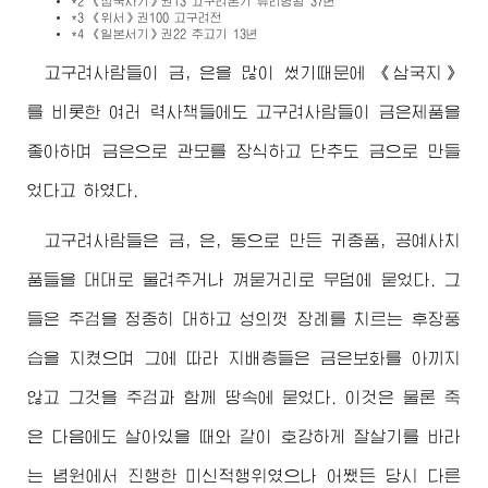
*2 《삼국사기》권13 고구려본기 류리명왕 37년
*3 《위서》권100 고구려전
*4 《일본서기》권22 추고기 13년
고구려사람들이 금, 은을 많이 썼기때문에 《삼국지》
를 비롯한 여러 력사책들에도 고구려사람들이 금은제품을
좋아하며 금은으로 관모를 장식하고 단추도 금으로 만들
었다고 하였다.
고구려사람들은 금, 은, 동으로 만든 귀중품, 공예사치
품들을 대대로 물려주거나 껴묻거리로 무덤에 묻었다. 그
들은 주검을 정중히 대하고 성의껏 장례를 치르는 후장풍
습을 지켰으며 그에 따라 지배층들은 금은보화를 아끼지
않고 그것을 주검과 함께 땅속에 묻었다. 이것은 물론 죽
은 다음에도 살아있을 때와 같이 호강하게 잘살기를 바라
는 념원에서 진행한 미신적행위였으나 어쨌든 당시 다른