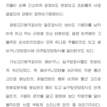
것들이 비록 간소하게 생겼어도 변화있고 조화롭게 서로
결합되여 균형이 잡혀있기때문이다.
굵은고리형귀걸이의 달린장식만 보아도 가운데를 납작
하게 하고 우는 타원형 또는 원형으로, 밑은 원추형의 그
물추와 비슷한것으로서 모두 하나로 주물한것도 있고 꽃
바구니모양장식에 대추잎모양장식을 달아맨것도 있다.
가는고리형귀걸이의 꽃바구니, 살구잎장식들도 변화있
게 처리되였다. 즉 꽃바구니모양을 여러개의 작은 둥근
고리로 형상한것, 닭알모양의 몸체 네곳에 둥근 고리로
원형창문처럼 형상한것 등이 있고 살구잎모양장식도 한개
달린것, 가운데 큰것을 달고 량옆에 보다 작은것을 달아
움직이면 서로 부딪쳐 소리나게 한것 등 여러가지이다.