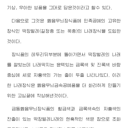
기상, 우아한 성품을 그대로 담은것이라고 할수 있다.
다음으로 그것은 뚫음무늬장식품에 민족공예의 고유한
장식인 딱장벌레(길정충 또는 옥충)의 나래장식을 도입한
것이다.
장식품의 테두리뒤부분에 돌아가면서 딱장벌레의 나래
를 깔았는데 나래딱지는 윤택있는 금록색 및 진록색 바탕
중심에 세로 자홍색의 가는 줄이 두줄 나타나있다. 이러
한 나래장식은 뚫음무늬금속공예품을 더 화려하게 만들기
위한 고심끝에 착상해낸것이다.
금동뚫음무늬장식품의 황금색과 금록색속의 자홍색의
잔줄이 있는 딱장벌레나래의 현혹적인 색은 참으로 조화