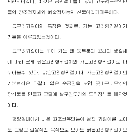
세련되여있다. 이것은 금귀걸이들이 당시 고구려근로인민
들의 창조적지혜와 예술적재능의 산물이였기때문이다.
고구려귀걸이의 특징은 첫째로, 가는 고리형귀걸이가
기본을 이루고있는것이다.
고구려귀걸이는 귀에 거는 맨 웃부분의 고리의 생김새
에 따라 크게 굵은고리형귀걸이와 가는고리형귀걸이로 나
누어볼수 있다. 굵은고리형귀걸이나 가는고리형귀걸이의
기본형식은 다같이 얇은 순금판을 오려 꽃바구니모양의
장식물을 만들고 그밑에 살구잎모양의 드림장식을 매단것
이다.
평양일대에서 나온 고조선유민들이 남긴 귀걸이를 보아
도 그렇고 실용적인 목적으로 보아도 굵은고리형귀걸이보