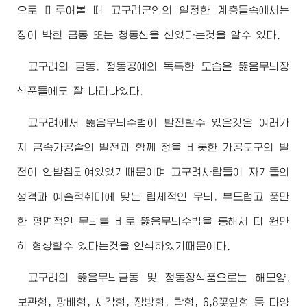
으로 미루어볼 때 고구려군인의 일정한 계층들속에서는
징이 박힌 금동 또는 청동신을 신었다는것을 알수 있다.
고구려의 금동, 청동공예의 독특한 모습은 뚫음무늬장
식품들에도 잘 나타나있다.
고구려에서 뚫음무늬수법이 발전할수 있은것은 여러가
지 금속가공술의 발전과 함께 정을 비롯한 가공도구의 발
전이 안받침되여있었기때문이며 고구려사람들이 자기들의
성격과 예술적취미에 맞는 립체적인 무늬, 부드럽고 풍만
한 평면적인 무늬를 바로 뚫음무늬수법을 통해서 더 원만
히 형상할수 있다는것을 인식하였기때문이다.
고구려의 뚫음무늬금동 및 청동장식품으로는 해모양,
보관형, 광배형, 사각형, 장방형, 탑형, 6,8꽃잎형 등 다양