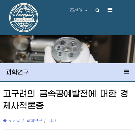
조선어
과학연구
고구려의 금속공예발전에 대한 경
제사적론증
첫페지
/
과학연구
/
기사