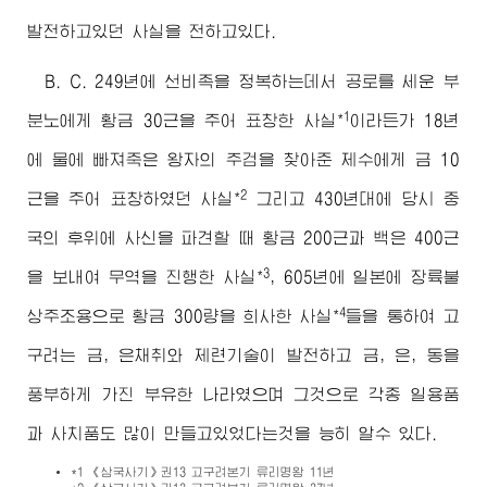
발전하고있던 사실을 전하고있다.
B. C. 249년에 선비족을 정복하는데서 공로를 세운 부
*1
분노에게 황금 30근을 주어 표창한 사실
이라든가 18년
에 물에 빠져죽은 왕자의 주검을 찾아준 제수에게 금 10
*2
근을 주어 표창하였던 사실
그리고 430년대에 당시 중
국의 후위에 사신을 파견할 때 황금 200근과 백은 400근
*3
을 보내여 무역을 진행한 사실
, 605년에 일본에 장륙불
*4
상주조용으로 황금 300량을 희사한 사실
들을 통하여 고
구려는 금, 은채취와 제련기술이 발전하고 금, 은, 동을
풍부하게 가진 부유한 나라였으며 그것으로 각종 일용품
과 사치품도 많이 만들고있었다는것을 능히 알수 있다.
*1 《삼국사기》권13 고구려본기 류리명왕 11년