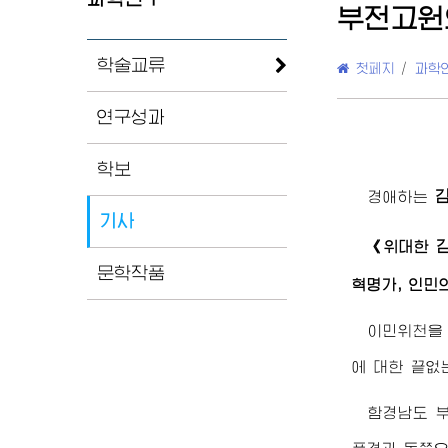
부전고원
학술교류
첫페지
/
과학
연구성과
학보
경애하는
기사
《
위대한
문학작품
혁명가, 인민
이민위천을
에 대한 끝없
함경남도 