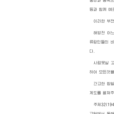
풍경과 동쪽으
등과 함께 예
이러한 부
해방전 어느
류랑민들의 비
다.
사람못살 고
하여 모든것
간고한 항
계도를 펼쳐주
주체32(19
고원에서 동해