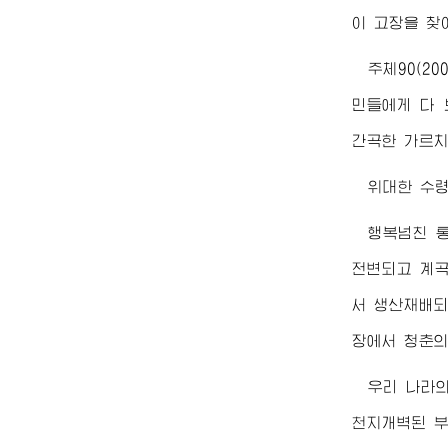
이 고장을 찾
주체90(2
민들에게 다 
간곡한 가르치
위대한
수
행복넘친 
전변되고 계곡
서 생산재배되
장에서 청춘의
우리 나라
천지개벽된 부