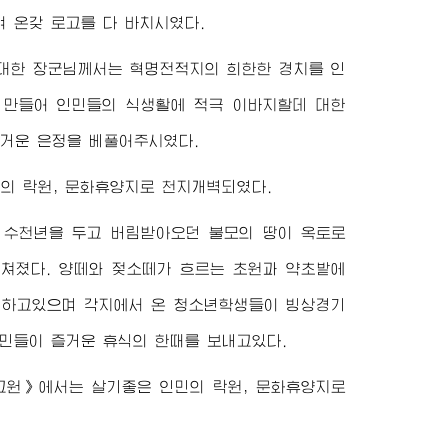
 온갖 로고를 다 바치시였다.
대한
장군님께서
는 혁명전적지의 희한한 경치를 인
 만들어 인민들의 식생활에 적극 이바지할데 대한
거운 은정을 베풀어주시였다.
의 락원, 문화휴양지로 천지개벽되였다.
 수천년을 두고 버림받아오던 불모의 땅이 옥토로
쳐졌다. 양떼와 젖소떼가 흐르는 초원과 약초밭에
지하고있으며 각지에서 온 청소년학생들이 빙상경기
민들이 즐거운 휴식의 한때를 보내고있다.
고원》에서는 살기좋은 인민의 락원, 문화휴양지로