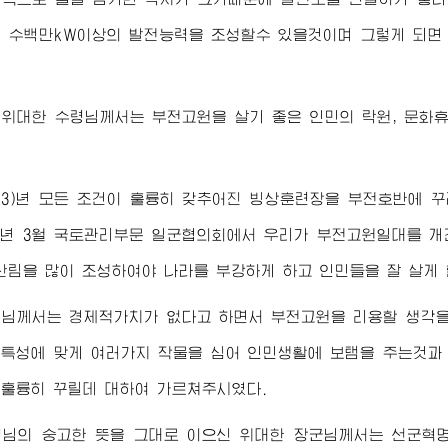
 수백만kW이상의 발전능력을 조성할수 있을것이며 그렇게 되면
도
위대한
수령님께서
는 부전고원을 살기 좋은 인민의 락원, 문화
963)년 모든 조건이 훌륭히 갖추어진 빙상훈련장을 부전호반에 
68)년 3월 국토관리부문 일군협의회에서 우리가 부전고원일대를 
산림을 많이 조성하여야 나라를 부강하게 하고 인민들을 잘 살게
령님께서
는 경제적가치가 없다고 하면서 부전고원을 리용할 생각을
특성에 맞게 여러가지 작물을 심어 인민생활에 보탬을 주는것과
훌륭히 꾸릴데 대하여 가르쳐주시였다.
령님
의 숭고한 뜻을 그대로 이으신
위대한
장군님께서
는 선군혁