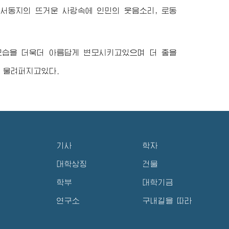
비서동지
의 뜨거운 사랑속에 인민의 웃음소리, 로동
모습을 더욱더 아름답게 변모시키고있으며 더 좋을
 울려퍼지고있다.
기사
학자
대학상징
건물
학부
대학기금
연구소
구내길을 따라