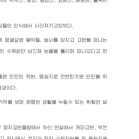
 백두산, 평양, 금강산, 묘향산, 해운대, 불국사
람들의 인식에서 사라져가고있었다.
과 땅굴같은 움막들, 농사를 망치고 고원을 떠나는
의 수묵화만 남긴채 눈물을 흘리며 떠나갔다고 한
좋은 인민의 락원, 명승지로 전변된것은 인민을 위
결과이다.
기덕을 보며 문명한 생활을 누릴수 있는 휘황한 설
 정치교원들앞에서 하신 연설에서 개마고원, 부전
고 하시면서 우리가 장차 수력자원을 잘 동원리용