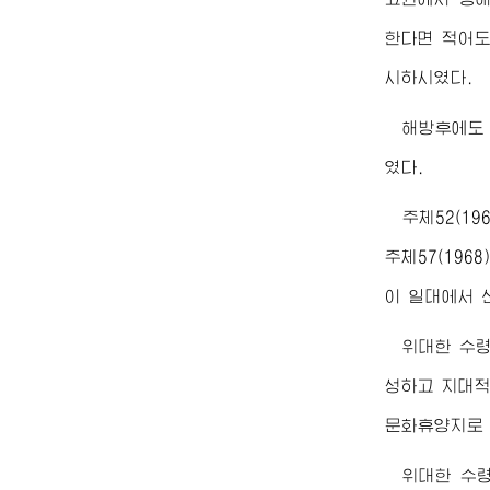
한다면 적어도
시하시였다.
해방후에
였다.
주체52(1
주체57(19
이 일대에서 
위대한
수
성하고 지대적
문화휴양지로 
위대한
수