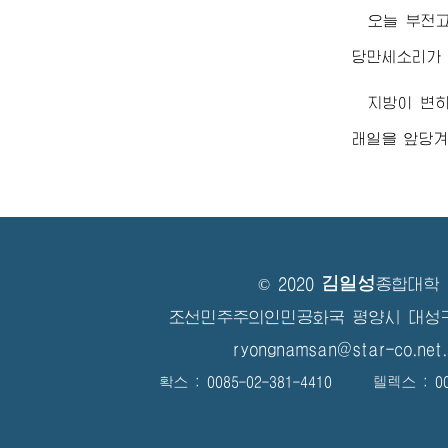
오늘 부전
당만세소리가 
지방이 변
래일을 앞당겨
김일성
© 2020
종합대학
조선민주주의인민공화국 평양시 대성
ryongnamsan@star-co.net.
확스 : 0085-02-381-4410 텔렉스 : 008