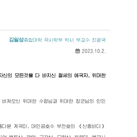
김일성
종합대학
력사학부 박사 부교수 최광국
2023.10.2.
 자신의 모든것을 다 바치신 절세의 애국자,
위대한
다 바쳐오신
위대한
수령님
과
위대한
장군님
의 인민
름다운 계곡미, 대인공호수 부전호의 《산중바다》