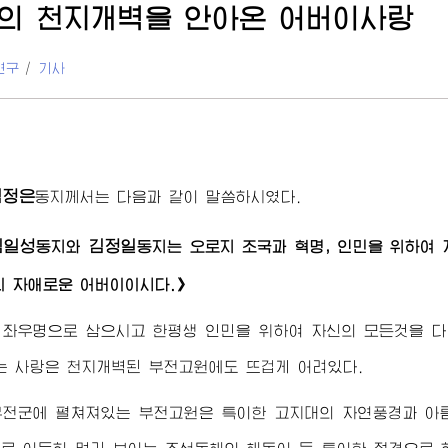
의 천지개벽을 안아온
어버이
사랑
연구
/
기사
김정은
동지께서
는 다음과 같이 말씀하시였다.
김일성
김정일
동지
와
동지
는 오로지 조국과 혁명, 인민을 위하여
의 자애로운
어버이
이시다.》
 좌우명으로 삼으시고 한평생 인민을 위하여 자신의 모든것을 
는 사랑은 천지개벽된 부전고원에도 뜨겁게 어려있다.
부전군에 펼쳐져있는 부전고원은 특이한 고지대의 자연풍경과 아