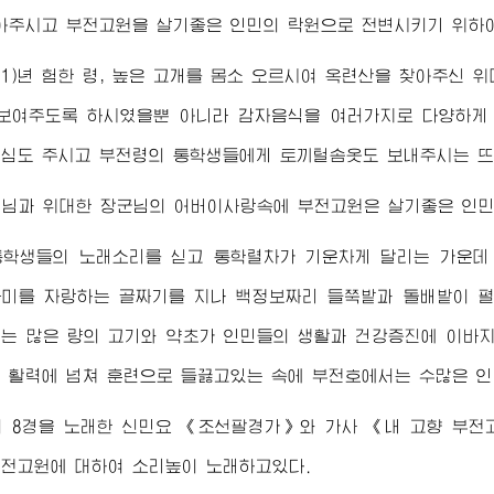
아주시고 부전고원을 살기좋은 인민의 락원으로 전변시키기 위하여
001)년 험한 령, 높은 고개를 몸소 오르시여 옥련산을 찾아주신
위
보여주도록 하시였을뿐 아니라 감자음식을 여러가지로 다양하게
심도 주시고 부전령의 통학생들에게 토끼털솜옷도 보내주시는 뜨
령님
과
위대한
장군님
의
어버이
사랑속에 부전고원은 살기좋은 인민
통학생들의 노래소리를 싣고 통학렬차가 기운차게 달리는 가운데
미를 자랑하는 골짜기를 지나 백정보짜리 들쭉밭과 돌배밭이 펼
는 많은 량의 고기와 약초가 인민들의 생활과 건강증진에 이바
 활력에 넘쳐 훈련으로 들끓고있는 속에 부전호에서는 수많은 인
의 8경을 노래한 신민요 《조선팔경가》와 가사 《내 고향 부전
전고원에 대하여 소리높이 노래하고있다.