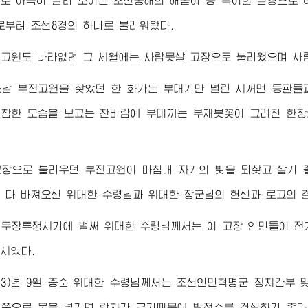
로 아득히 멀리 보이는 조선동해의 해돋이 등 특이한 절경으로 하여
로부터 조선8경의 하나로 불리워왔다.
전고원도 나라없던 그 세월에는 사람못살 고장으로 불리웠으며 사
날 부전고원을 찾았던 한 화가는 부대기만 널린 시꺼먼 등판들
참한 모습을 보고는 찬바람에 부대끼는 부채붓꽃이 그려진 한장
장으로 불리우던 부전고원이 마침내 자기의 빛을 되찾고 살기 
을 다 바쳐오신
위대한
수령님
과
위대한
장군님
의 헌신과 로고의 
일무장투쟁시기에 벌써
위대한
수령님께서
는 이 고장 인민들이 전
시였다.
43)년 9월 중순
위대한
수령님께서
는 조선인민혁명군 정치간부 및
쪽으로 물을 넘기면 락차가 크기때문에 발전소를 건설하기 좋다