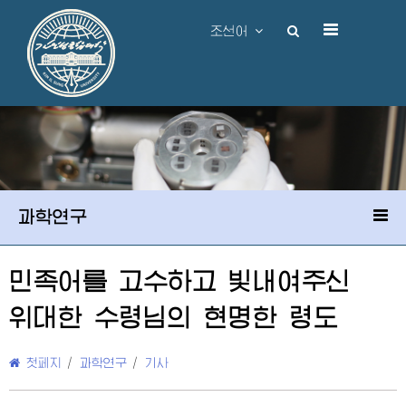
조선어
과학연구
민족어를 고수하고 빛내여주신
위대한
수령님
의 현명한 령도
첫페지
/
과학연구
/
기사