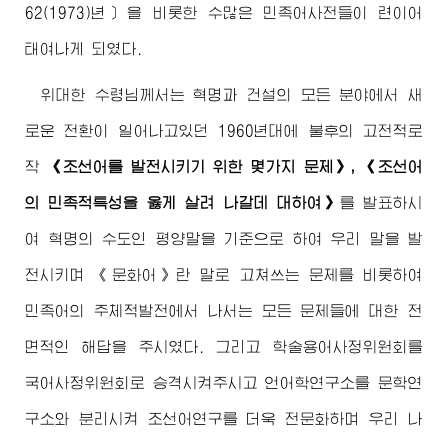
62(1973)년〕을 비롯한 수많은 민족어사전들이 련이어
태여나게 되였다.
위대한
수령님께서
는 혁명과 건설의 모든 분야에서 새
로운 전환이 일어나고있던 1960년대에 불후의 고전적로
작
《조선어를 발전시키기 위한 몇가지 문제》, 《조선어
의 민족적특성을 옳게 살려 나갈데 대하여》
를 발표하시
여 혁명의 수도인 평양말을 기준으로 하여 우리 말을 발
전시키며 《문화어》란 말로 고쳐쓰는 문제를 비롯하여
민족어의 주체적발전에서 나서는 모든 문제들에 대한 전
면적인 해답을 주시였다. 그리고 학술용어사정위원회를
국어사정위원회로 승격시켜주시고 언어학연구소를 문학연
구소와 분리시켜 조선어연구를 더욱 전문화하며 우리 나