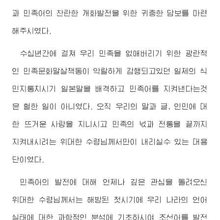
과 민족어의 찬란한 개화발전을 위한 귀중한 담보를 마련
해주시였다.
수십년간에 걸쳐 우리 민족을 없애버리기 위한 광란적
인 민족문화말살책동이 악랄하게 감행되고있던 일제의 식
민지통치시기 일본말을 배격하고 민족어를 지켜낸다는것
은 헐한 일이 아니였다. 오직 우리의 말과 글, 인민에 대
한 뜨거운 사랑을 지니시고 민족의 넋과 전통을 끝까지
지켜내시려는
위대한
수령님께서
만이 내리실수 있는 대용
단이였다.
민족어의 발전에 대해 언제나 깊은 관심을 돌려오신
위대한
수령님께서
는 해방된 첫시기에 우리 나라의 언어
실태에 대한 과학적인 분석에 기초하시여 조선어를 발전