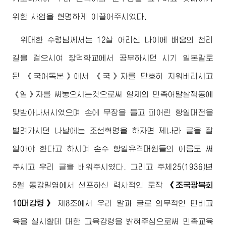
위한 사업을 현명하게 이끌어주시였다.
위대한
수령님께서
는 12살 어리신 나이에 배움의 천리
길을 걸으시여 창덕학교에서 공부하시던 시기 일본말로
된 《국어독본》에서 《국》자를 단호히 지워버리시고
《일》자를 써놓으시는것으로써 일제의 민족어말살책동에
맞받아나서시였으며 손에 무장을 들고 피어린 항일대전을
벌려가시던 나날에는 조선혁명을 하자면 제나라 글을 잘
알아야 한다고 하시며 손수 항일유격대원들의 이름도 써
주시고 우리 글을 배워주시였다. 그리고 주체25(1936)년
5월 동강밀영에서 선포하신 력사적인 로작
《조국광복회
10대강령》
제8조에서 우리 말과 글로 의무적인 면비교
육을 실시할데 대한 교육강령을 밝혀주심으로써 민족교육