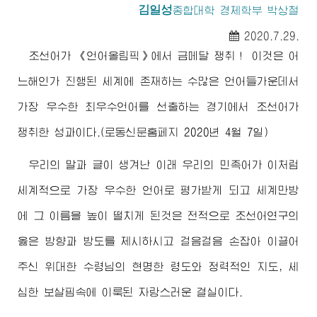
김일성
종합대학
경제학부 박상철
2020.7.29.
조선어가 《언어올림픽》에서 금메달 쟁취！ 이것은 어
느해인가 진행된 세계에 존재하는 수많은 언어들가운데서
가장 우수한 최우수언어를 선출하는 경기에서 조선어가
쟁취한 성과이다.(로동신문홈페지 2020년 4월 7일)
우리의 말과 글이 생겨난 이래 우리의 민족어가 이처럼
세계적으로 가장 우수한 언어로 평가받게 되고 세계만방
에 그 이름을 높이 떨치게 된것은 전적으로 조선어연구의
옳은 방향과 방도를 제시하시고 걸음걸음 손잡아 이끌어
주신
위대한
수령님
의 현명한 령도와 정력적인 지도, 세
심한 보살핌속에 이룩된 자랑스러운 결실이다.