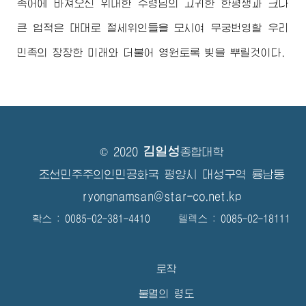
족어에 바쳐오신
위대한
수령님
의 고귀한 한평생과 크나
큰 업적은 대대로 절세위인들을 모시여 무궁번영할 우리
민족의 창창한 미래와 더불어 영원토록 빛을 뿌릴것이다.
김일성
© 2020
종합대학
조선민주주의인민공화국 평양시 대성구역 룡남동
ryongnamsan@star-co.net.kp
확스 : 0085-02-381-4410 텔렉스 : 0085-02-18111
로작
불멸의 령도