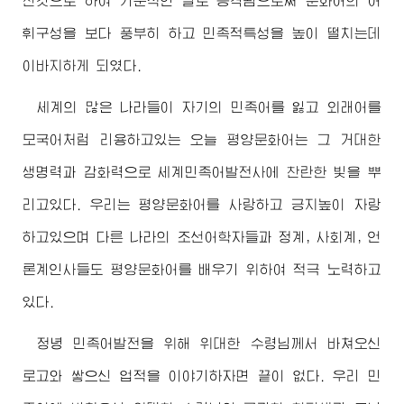
진것으로 하여 기준적인 말로 승격됨으로써 문화어의 어
휘구성을 보다 풍부히 하고 민족적특성을 높이 떨치는데
이바지하게 되였다.
세계의 많은 나라들이 자기의 민족어를 잃고 외래어를
모국어처럼 리용하고있는 오늘 평양문화어는 그 거대한
생명력과 감화력으로 세계민족어발전사에 찬란한 빛을 뿌
리고있다. 우리는 평양문화어를 사랑하고 긍지높이 자랑
하고있으며 다른 나라의 조선어학자들과 정계, 사회계, 언
론계인사들도 평양문화어를 배우기 위하여 적극 노력하고
있다.
정녕 민족어발전을 위해
위대한
수령님께서
바쳐오신
로고와 쌓으신 업적을 이야기하자면 끝이 없다. 우리 민