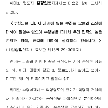
김정일
위대한
령도자
동지
께서는 다음과 같이 교시하
시였다.
《
수령님
을 떠나서 세계에 빛을 뿌리는 오늘의 조선에
대하여 말할수 없으며
수령님
을 떠나서 우리 민족의 높은
존엄과 영예, 긍지에 대하여 생각할수 없습니다.》
김정일
(
《
선집》
증보판 제18권 29~30페지)
언어는 피줄과 함께 민족을 규정짓는 가장 중요한 징표
의 하나이다. 피줄이 같고 한 령토안에서 살아도 언어가
다르면 하나의 민족이라고 말할수 없다.
위대한
수령님께서
는 혁명령도의 전기간 혁명과 건설에
서 민족어가 차지하는 중요성을 과학적으로 분석하신데
기초하시여 우리 민족어의 순수성을 고수하고 빛내이기