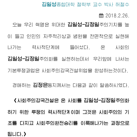
김일성
종합대학
철학부 교수 박사 허철수
2018.2.26.
김일성-김정일
오늘 우리 혁명은
위대한
주의
기치를 높
이 들고 인민의 자주적리상과 념원을 전면적으로 실현해
나가는 력사적단계에 들어섰다. 온 사회의
김일성-김정일
주의
화를 실현하는데서 우리앞에 나서는
기본투쟁과업은 사회주의강국건설위업을 완성하는것이다.
김정은
경애하는
동지
께서는 다음과 같이 말씀하시였다.
김일성-김정일
《사회주의강국건설은 온 사회를
주의
화
하기 위한 투쟁의 력사적단계이며 그것은 사회주의의 기
초를 다지고 사회주의완전승리를 이룩해나가는 과정으로
됩니다.》