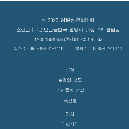
김일성
© 2020
종합대학
조선민주주의인민공화국 평양시 대성구역 룡남동
ryongnamsan@star-co.net.kp
확스 : 0085-02-381-4410 텔렉스 : 0085-02-18111
로작
불멸의 령도
위인들의 손길
특간호
기사
대학상징