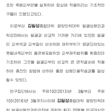
초한 축형피부편을 설계하여 림상에 적용하려는 기초적연
구들이 진행되고있다.
김일성
이로부터
종합대학
평양의학대학 얼굴성형외과
학강좌에서는 얼굴과 비교적 가까운 거리에 있으며 얼굴
의 피부색과 피부질이 비슷하며 채취부위가 은페되여있는
웃팔내측피부의 혈관분포범위와 피부채취범위를 확증한데
기초하여 그것을 얼굴피부의 비교적 큰 면적결손에 적용
하여 종전의 방법에 비하여 좋은 성형미용적효과를 달성
할수 있었다.
연구집단에서는 주체102(2013)년 3월부터 주체
김일성
105(2016)년 3월까지사이에
종합대학
평양의학대
학 얼굴성형외과학강좌에 래원한 환자 20명을 연구대상으