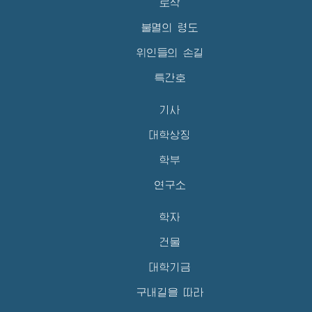
로작
불멸의 령도
위인들의 손길
특간호
기사
대학상징
학부
연구소
학자
건물
대학기금
구내길을 따라