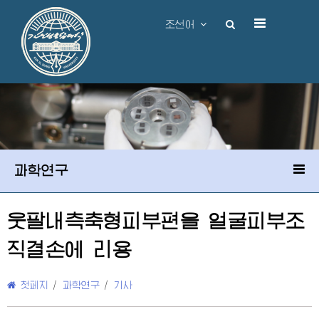
조선어
과학연구
웃팔내측축형피부편을 얼굴피부조
직결손에 리용
첫페지
/
과학연구
/
기사