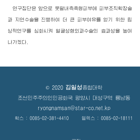
연구집단은 앞으로 웃팔내측축형피부에 피부조직확장술
과 지연수술을 진행하여 더 큰 피부여유를 얻기 위한 림
상적연구를 심화시켜 얼굴성형외과수술의 효과성을 높여
나가겠다.
김일성
© 2020
종합대학
조선민주주의인민공화국 평양시 대성구역 룡남동
ryongnamsan@star-co.net.kp
확스 : 0085-02-381-4410 텔렉스 : 0085-02-18111