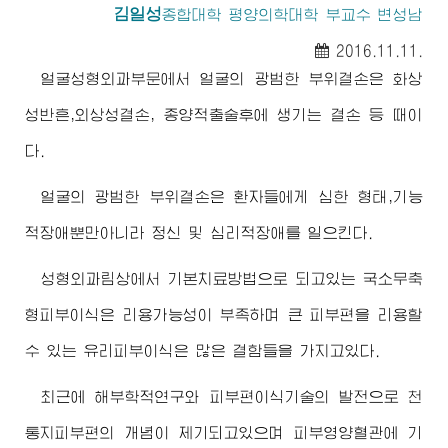
김일성
종합대학
평양의학대학 부교수 변성남
2016.11.11.
얼굴성형외과부문에서 얼굴의 광범한 부위결손은 화상
성반흔,외상성결손, 종양적출술후에 생기는 결손 등 때이
다.
얼굴의 광범한 부위결손은 환자들에게 심한 형태,기능
적장애뿐만아니라 정신 및 심리적장애를 일으킨다.
성형외과림상에서 기본치료방법으로 되고있는 국소무축
형피부이식은 리용가능성이 부족하며 큰 피부편을 리용할
수 있는 유리피부이식은 많은 결함들을 가지고있다.
최근에 해부학적연구와 피부편이식기술의 발전으로 천
통지피부편의 개념이 제기되고있으며 피부영양혈관에 기