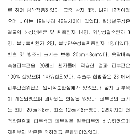
로 하여 림상적용하였다. 그중 남자 8명, 녀자 12명이였
으며 나이는 19살부터 46살사이에 있었다. 질병별구성은
얼굴의 화상성반흔 및 련축환자 14명, 외상성결손환자 3
명, 볼부흑반환자 2명, 볼부단순성혈관종환자 1명이였다.
반흔 및 병조의 크기는 보통 20cm×8cm였다. 웃팔내측
축형피부편을 20례의 환자들에 적용한 결과 피부편은
100% 살았으며 1차유합되였다. 수술후 합병증은 2례에서
피부편원위단의 일시적순환장애가 있었으나 점차 피부색
이 개선되였으며 괴사되는 현상은 없었다. 피부편의 크기
는 최대 20㎝×8㎝, 최소 12㎝×6㎝였다. 2년까지의 원
격관찰결과 피부색과 피부질은 얼굴피부와 비슷하였으며
채취부의 반흔은 경하였고 은페되여있었다.