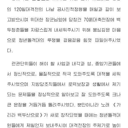
의 120일대격전의 나날 공사진척정형을 매일과 같이 보
고받으시며
위대한
장군님
앞에 당창건 70돐대축전장에 백
두청춘들을 자랑스럽게 내세워주시기 위해 웅심깊은 마음
으로 청년돌격대의 투쟁을 걸음걸음 힘껏 떠밀어주시였
다.
련관단위들이 해야 할 사업과 내각과 성, 중앙기관들에
서 정신적으로, 물질적으로 적극 도와주도록 대책을 세워
주시였으며 지방당조직들에서 로력보장과 생활에서 제기
되는 문제들을 정상적으로 알아보고 잘 도와주도록 크나
큰 은정을 거듭거듭 돌려주시였다. 뿐만아니라 노래 《가
리라 백두산으로》가 새로 창작되였을 때에는 청년돌격대
원들에게 제일먼저 보내주시여 대격전장의 주제가로 높이