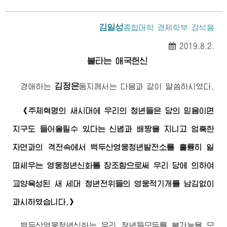
김일성
종합대학
경제학부 강석용
2019.8.2.
불타는 애국헌신
김정은
경애하는
동지
께서는 다음과 같이 말씀하시였다.
《주체혁명의 새시대에 우리의 청년들은 당의 믿음이면
지구도 들어올릴수 있다는 신념과 배짱을 지니고 엄혹한
자연과의 격전속에서 백두산영웅청년발전소를 훌륭히 일
떠세우는 영웅청년신화를 창조함으로써 우리 당에 의하여
교양육성된 새 세대 청년전위들의 영웅적기개를 남김없이
과시하였습니다.》
백두산영웅청년신화는 우리 청년들모두를 불가능을 모