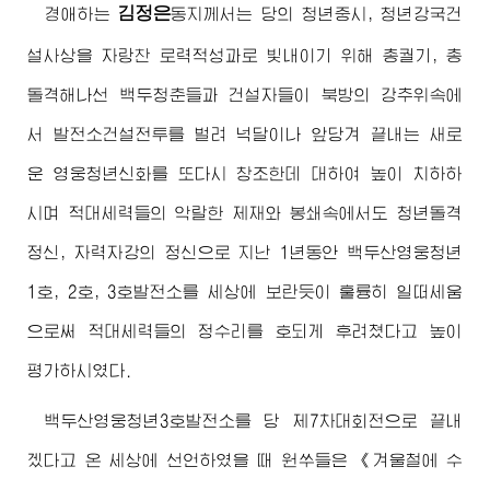
김정은
경애하는
동지
께서는 당의 청년중시, 청년강국건
설사상을 자랑찬 로력적성과로 빛내이기 위해 총궐기, 총
돌격해나선 백두청춘들과 건설자들이 북방의 강추위속에
서 발전소건설전투를 벌려 넉달이나 앞당겨 끝내는 새로
운 영웅청년신화를 또다시 창조한데 대하여 높이 치하하
시며 적대세력들의 악랄한 제재와 봉쇄속에서도 청년돌격
정신, 자력자강의 정신으로 지난 1년동안 백두산영웅청년
1호, 2호, 3호발전소를 세상에 보란듯이 훌륭히 일떠세움
으로써 적대세력들의 정수리를 호되게 후려쳤다고 높이
평가하시였다.
백두산영웅청년3호발전소를 당 제7차대회전으로 끝내
겠다고 온 세상에 선언하였을 때 원쑤들은 《겨울철에 수