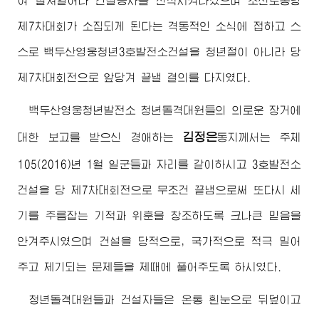
여 떨쳐일어나 건설공사를 진척시켜나갔으며 조선로동당
제7차대회가 소집되게 된다는 격동적인 소식에 접하고 스
스로 백두산영웅청년3호발전소건설을 청년절이 아니라 당
제7차대회전으로 앞당겨 끝낼 결의를 다지였다.
백두산영웅청년발전소 청년돌격대원들의 의로운 장거에
김정은
대한 보고를 받으신
경애하는
동지
께서는 주체
105(2016)년 1월 일군들과 자리를 같이하시고 3호발전소
건설을 당 제7차대회전으로 무조건 끝냄으로써 또다시 세
기를 주름잡는 기적과 위훈을 창조하도록 크나큰 믿음을
안겨주시였으며 건설을 당적으로, 국가적으로 적극 밀어
주고 제기되는 문제들을 제때에 풀어주도록 하시였다.
청년돌격대원들과 건설자들은 온통 흰눈으로 뒤덮이고