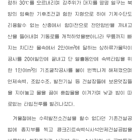
령하 30℃를 오르내리며 강추위가 대지를 떵떵 얼구는 북
방의 엄혹한 기후조건과 험한 지형으로 하여 기계수단도
리용할수 없는 산중에서 함마전으로 천연암반을 까내고
산을 들어내며 기동로를 개척하였을뿐아니라 무릎까지 빠
3
지는 차디찬 물속에서 2만여m
에 달하는 상하류가물막이
공사를 20여일만에 끝내고 단 열흘동안에 속벽타입을 위
3
한 1만여m
의 기초굴착공사를 불이 번쩍나게 해제꼈으며
언제속벽, 조압수조, 발전기실 등 건설장들에 보온덧집들
을 지어놓고 물을 끓여 혼합물을 이겨가며 낮과 밤이 따
로없는 타입전투를 벌려나갔다.
겨울철에는 수력발전소건설을 할수 없다던 기존건설공
법에 종지부를 찍고 콩크리트속벽식사석언제건설공법을