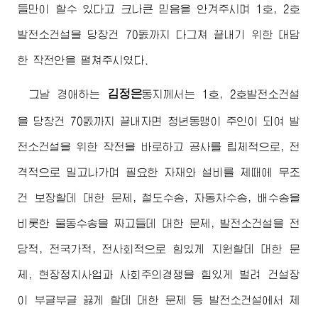
들만이 할수 있다고 크나큰 믿음을 안겨주시며 1호, 2호
발전소건설을 당창건 70돐까지 다그쳐 끝내기 위한 대담
한 작전안을 펼쳐주시였다.
김정은
그날
경애하는
동지
께서는 1호, 2호발전소건설
을 당창건 70돐까지 끝내자면 청년동맹이 주인이 되여 발
전소건설을 위한 작전을 바로하고 공사를 립체적으로, 전
격적으로 밀고나가며 필요한 자재와 설비를 제때에 무조
건 보장할데 대한 문제, 철도수송, 자동차수송, 배수송을
비롯한 물동수송을 짜고들데 대한 문제, 발전소건설을 전
당적, 전국가적, 전사회적으로 힘있게 지원할데 대한 문
제, 현장정치사업과 사회주의경쟁을 힘있게 벌려 건설장
이 부글부글 끓게 할데 대한 문제 등 발전소건설에서 제