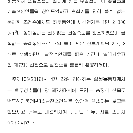
비롯하여 현장조건과 실리에 맞는 수십건의 새 공법들과
기술혁신안들을 창안도입하고 혼합기를 전혀 쓸수 없는
불리한 조건속에서도 하루동안에 사석언제를 1만 2 000
3
여m
나 쌓아올리는 전례없는 건설속도를 창조하였으며 굴
함없는 공격정신으로 매일 높이 세운 전투계획을 2배, 3
배로 수행하면서 발전소언제를 짧은 기간에 일떠세우고
당 제7차대회전으로 발전소를 훌륭히 완공하였다.
김정은
주체105(2016)년 4월 22일
경애하는
동지
께서
는 백두청춘들이 당 제7차대회에 드리는 충정의 선물로
백두산영웅청년3호발전소건설을 앞당겨 끝냈다는 보고를
받으시고 너무도 대견하시여 머나먼 백두대지를 또다시
찾아주시였다.