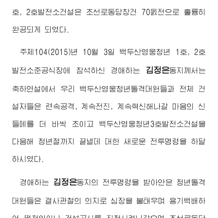
호, 2호발전소건설은 조선로동당창건 70돐전으로 훌륭히
완공되게 되였다.
주체104(2015)년 10월 3일 백두산영웅청년 1호, 2호
김정은
발전소준공식장에 참석하신
경애하는
동지
께서는
축하연설에서 우리 백두산영웅청년돌격대원들과 전체 건
설자들은 련속공격, 계속전진, 계속혁신해나갈 마음의 신
들메를 더 바싹 조이고 백두산영웅청년3호발전소건설을
다음해 청년절까지 끝낼데 대한 새로운 전투명령을 하달
하시였다.
김정은
경애하는
동지
의 전투명령을 받아안은 청년돌격
대원들은 결사관철의 의지로 심장을 불태우며 용기백배하