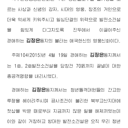
르는 사상과 신념의 강자, 시대의 영웅, 창조의 거인으로
더욱 억세게 키워주시고 일심단결의 위력으로 발전소건설
을 힘있게 다그치도록 진두에서 이끌어주신
김정은
경애하는
동지
의 불타는 애국헌신의 영웅신화이다.
김정은
주체104(2015)년 4월 19일
경애하는
동지
께서
는 1호, 2호발전소건설을 당창건 70돐까지 끝낼데 대한
총공격명령을 내리시였다.
김정은
경애하는
동지
께서는 청년돌격대원들의 간고한
투쟁을 헤아려주시며 공사조건이 불리한 북부고산지대에
첫삽을 박은 때로부터 지금까지 많은 일을 해제끼였는데
이와 같이 거창하고 방대한 발전소건설은 오직 우리 청년