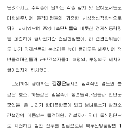
울려주시고 수백종에 달하는 각종 정치 및 문예도서들도
마련해주시여 돌격대원들의 귀중한 사상정신적량식으로
되게 하시였으며 중앙예술단체들을 비롯한 경제선동력량
을 파견하여 공사전기간 건설현장뿐아니라 련관단위들에
도 나가 경제선동의 북소리를 높이 울리도록 해주시여 청
년돌격대원들과 군인건설자들이 혁명열, 투쟁열로 세차게
끓어번지게 하시였다.
김정은
그리하여
경애하는
동지
의 정력적인 령도와 불
같은 호소, 하늘같은 믿음속에 청년돌격대원들과 인민군
군인들, 온 나라가 한마음한뜻이 되고 남녀로소가 발전소
건설장의 이름없는 돌격대원, 건설자가 되여 물심량면으
로 지원하고 힘찬 전투를 벌림으로써 백두산영웅청년 1