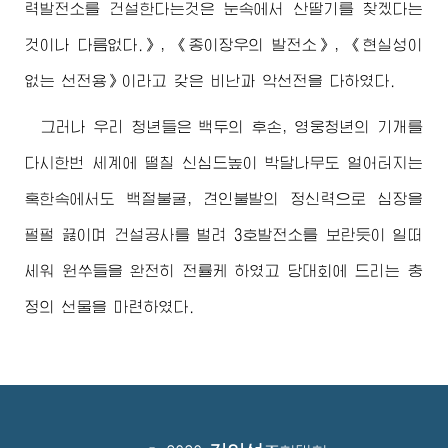
력발전소를 건설한다는것은 눈속에서 산딸기를 찾겠다는
것이나 다름없다.》, 《종이장우의 발전소》, 《현실성이
없는 선전용》이라고 갖은 비난과 악선전을 다하였다.
그러나 우리 청년들은 백두의 후손, 영웅청년의 기개를
다시한번 세계에 떨칠 신심드높이 박달나무도 얼어터지는
혹한속에서도 백절불굴, 견인불발의 정신력으로 심장을
펄펄 끓이며 건설공사를 벌려 3호발전소를 보란듯이 일떠
세워 원쑤들을 완전히 전률케 하였고 당대회에 드리는 충
정의 선물을 마련하였다.