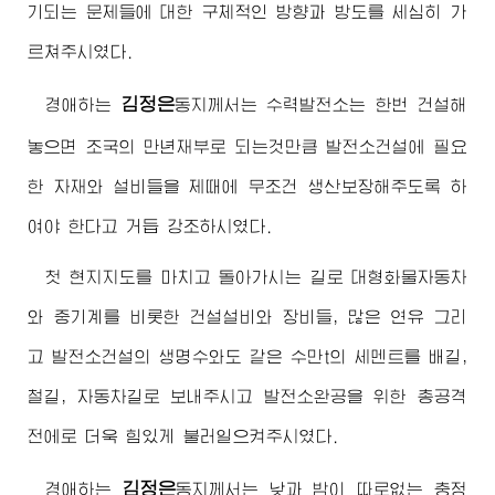
기되는 문제들에 대한 구체적인 방향과 방도를 세심히 가
르쳐주시였다.
김정은
경애하는
동지
께서는 수력발전소는 한번 건설해
놓으면 조국의 만년재부로 되는것만큼 발전소건설에 필요
한 자재와 설비들을 제때에 무조건 생산보장해주도록 하
여야 한다고 거듭 강조하시였다.
첫 현지지도를 마치고 돌아가시는 길로 대형화물자동차
와 중기계를 비롯한 건설설비와 장비들, 많은 연유 그리
고 발전소건설의 생명수와도 같은 수만t의 세멘트를 배길,
철길, 자동차길로 보내주시고 발전소완공을 위한 총공격
전에로 더욱 힘있게 불러일으켜주시였다.
김정은
경애하는
동지
께서는 낮과 밤이 따로없는 충정