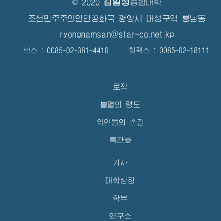
김일성
© 2020
종합대학
조선민주주의인민공화국 평양시 대성구역 룡남동
ryongnamsan@star-co.net.kp
확스 : 0085-02-381-4410 텔렉스 : 0085-02-18111
로작
불멸의 령도
위인들의 손길
특간호
기사
대학상징
학부
연구소