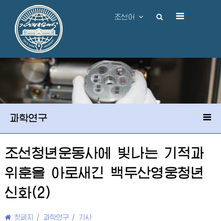
조선어
과학연구
조선청년운동사에 빛나는 기적과
위훈을 아로새긴 백두산영웅청년
신화(2)
첫페지
/
과학연구
/
기사