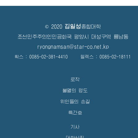
김일성
© 2020
종합대학
조선민주주의인민공화국 평양시 대성구역 룡남동
ryongnamsan@star-co.net.kp
확스 : 0085-02-381-4410 텔렉스 : 0085-02-18111
로작
불멸의 령도
위인들의 손길
특간호
기사
대학상징