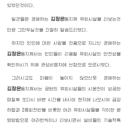
있었던것이다.
김정은
일군들은
경애하는
동지
께 유희시설을 타보는것
만은 그만두실것을 간절히 말씀드리였다.
하지만 인민에 대한 사랑을 천품으로 지니신
경애하는
김정은
동지
께서는 인민들이 리용할 유희시설의 안전성을
확인하시기 위해 관성비행차에 선참으로 오르시였다.
그러시고도 마음이 놓이지 않으신듯
경애하는
김정은
동지
께서는 공원의 유희시설들의 시운전이 성공한
며칠후 또다시 바쁜 시간을 내시여 현지에 나오시여 급강
하탑과 2중회전반을 비롯한 여러 유희시설들을 각이한 운
영방법으로 여러번씩이나 타보시면서 설비들의 기술적특