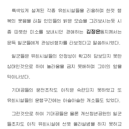
특색있게 설계된 각종 유희시설들을 리용하며 한껏 행
복의 웃음을 터칠 인민들의 밝은 모습을 그려보시는듯 시
김정은
종 따뜻한 미소를 보내시던
경애하는
동지
께서는
문득 일군들에게 관성비행차를 타보겠다고 말씀하시였다.
일군들은 유희시설들의 안정성이 확고히 담보되지 못한
상태인것으로 하여 놀라움을 금치 못해하며 그이의 앞을
막아나섰다.
기대공들의 운전조작도 아직은 숙련되지 못하였고 또
유희시설들의 운행구간에는 아슬아슬한 개소들도 있었다.
그런것으로 하여 기대공들은 물론 개선청년공원의 일군
들조차도 아직 유희시설에 선뜻 올라설념을 하지 못하고