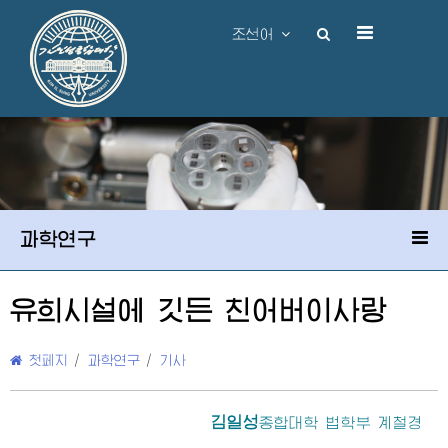
조선어
과학연구
유희시설에 깃든 친
어버이
사랑
첫페지
/
과학연구
/
기사
김일성
종합대학
법학부 계철경