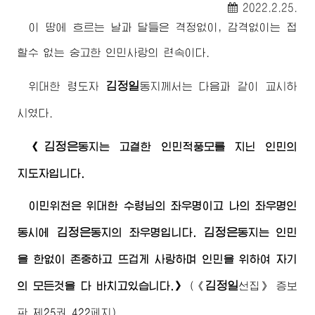
2022.2.25.
이 땅에 흐르는 날과 달들은 격정없이, 감격없이는 접
할수 없는 숭고한 인민사랑의 련속이다.
김정일
위대한
령도자
동지
께서는 다음과 같이 교시하
시였다.
김정은
《
동지
는 고결한 인민적풍모를 지닌 인민의
지도자
입니다.
이민위천은
위대한
수령님
의 좌우명이고 나의 좌우명인
김정은
김정은
동시에
동지
의 좌우명입니다.
동지
는 인민
을 한없이 존중하고 뜨겁게 사랑하며 인민을 위하여 자기
김정일
의 모든것을 다 바치고있습니다.》
(
《
선집》
증보
판 제25권 422페지)