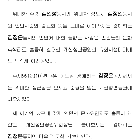
김일성
김정일
위대한
수령
동지
와
위대한
령도자
동지
의 인민사랑의 숭고한 뜻을 그대로 이어가시는
경애하는
김정은
동지
의 인민에 대한 끝없는 사랑은 인민들의 문화
휴식터로 훌륭히 일떠선 개선청년공원의 유희시설마다에
도 뜨겁게 어리여있다.
김정은
주체99(2010)년 4월 어느날
경애하는
동지
께서
는
위대한
장군님
을 모시고 준공을 앞둔 개선청년공원에
나오시였다.
새 세기의 요구에 맞게 인민의 문화유원지로 훌륭히 개
건된 개선청년공원유희장을 돌아보시는
경애하는
김정은
동지
의 마음은 무척 기쁘시였다.