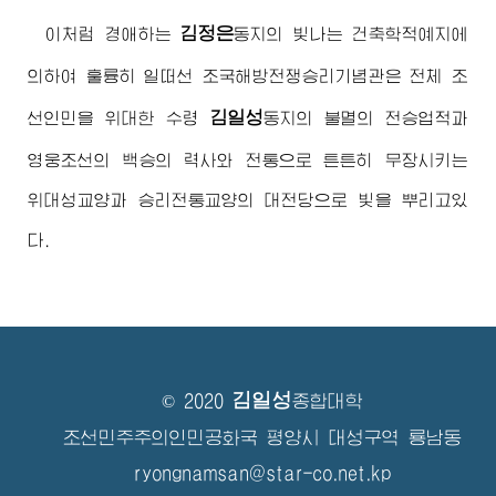
김정은
이처럼
경애하는
동지
의 빛나는 건축학적예지에
의하여 훌륭히 일떠선 조국해방전쟁승리기념관은 전체 조
김일성
선인민을
위대한
수령
동지
의 불멸의 전승업적과
영웅조선의 백승의 력사와 전통으로 튼튼히 무장시키는
위대성교양과 승리전통교양의 대전당으로 빛을 뿌리고있
다.
김일성
© 2020
종합대학
조선민주주의인민공화국 평양시 대성구역 룡남동
ryongnamsan@star-co.net.kp