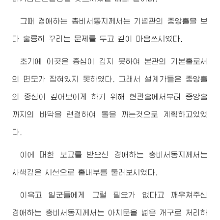
그때
경애하는
총비서동지께서
는 기념관의 중앙홀을 보
다 훌륭히 꾸리는 문제를 두고 깊이 마음쓰시였다.
초기에 이곳은 종심이 깊지 못하여 본관의 기본홀로서
의 면모가 잡혀있지 못하였다. 그래서 설계가들은 중앙홀
의 종심이 깊어보이게 하기 위해 현관홀에서부터 중앙홀
까지의 바닥을 련결하여 돌을 까는것으로 계획하고있었
다.
이에 대한 보고를 받으신
경애하는
총비서동지께서
는
사색깊은 시선으로 홀내부를 둘러보시였다.
이윽고 일군들에게 그럴 필요가 없다고 깨우쳐주신
경애하는
총비서동지께서
는 아치문을 넓은 개구로 처리하