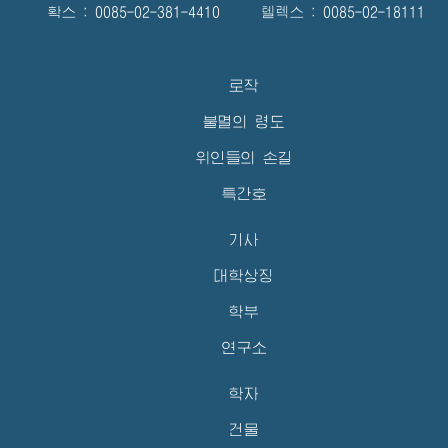
확스 : 0085-02-381-4410 텔렉스 : 0085-02-18111
로작
불멸의 령도
위인들의 손길
특간호
기사
대학상징
학부
연구소
학자
건물