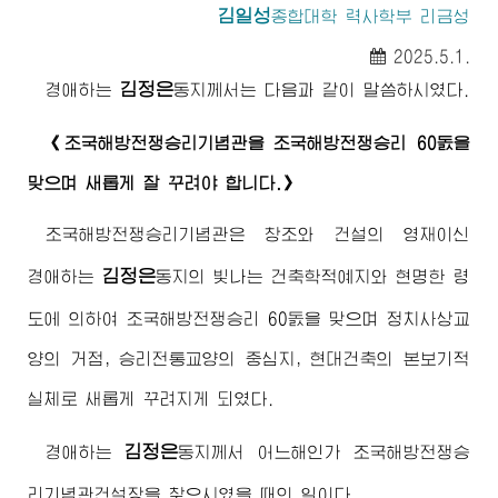
김일성
종합대학
력사학부 리금성
2025.5.1.
김정은
경애하는
동지께서
는 다음과 같이 말씀하시였다.
《조국해방전쟁승리기념관을 조국해방전쟁승리 60돐을
맞으며 새롭게 잘 꾸려야 합니다.》
조국해방전쟁승리기념관은 창조와 건설의 영재이신
김정은
경애하는
동지
의 빛나는 건축학적예지와 현명한 령
도에 의하여 조국해방전쟁승리 60돐을 맞으며 정치사상교
양의 거점, 승리전통교양의 중심지, 현대건축의 본보기적
실체로 새롭게 꾸려지게 되였다.
김정은
경애하는
동지께서
어느해인가 조국해방전쟁승
리기념관건설장을 찾으시였을 때의 일이다.