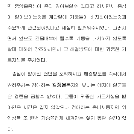
면 중앙홀종심이 좀더 깊어보일수 있다고 하시면서 종심
이 얕아보이는것은 계단앞에 기둥들이 배치되여있는것과
주요하게 관련되여있다고 세심히 일깨워주시였다. 그러시
면서 앞으로 건물내부에 될수록 기둥을 배치하지 않도록
할데 대하여 강조하시면서 그 해결방도에 대한 귀중한 가
르치심을 주시였다.
종심이 얕아진 원인을 포착하시고 해결방도를 즉석에서
김정은
밝혀주시는
경애하는
동지
의 빛나는 예지에 일군들
은 경탄을 금할수 없었다. 그들이 귀중한 가르치심을 받
아안은 시간은 길지 않았으나
경애하는
총비서동지
의 위
인상을 또 한번 가슴뜨겁게 새겨안는 잊지 못할 순간이였
다.