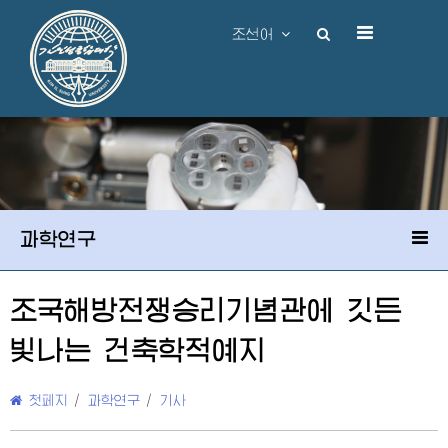
조선어
과학연구
조국해방전쟁승리기념관에 깃든
빛나는 건축학적예지
첫페지
/
과학연구
/
기사