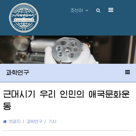
조선어
과학연구
근대시기 우리 인민의 애국문화운
동
첫페지
/
과학연구
/
기사