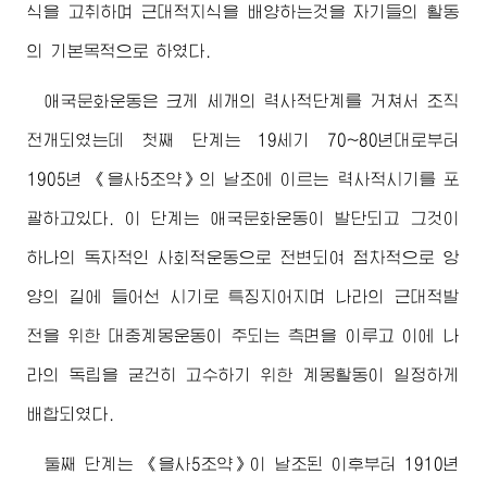
식을 고취하며 근대적지식을 배양하는것을 자기들의 활동
의 기본목적으로 하였다.
애국문화운동은 크게 세개의 력사적단계를 거쳐서 조직
전개되였는데 첫째 단계는 19세기 70~80년대로부터
1905년 《을사5조약》의 날조에 이르는 력사적시기를 포
괄하고있다. 이 단계는 애국문화운동이 발단되고 그것이
하나의 독자적인 사회적운동으로 전변되여 점차적으로 앙
양의 길에 들어선 시기로 특징지어지며 나라의 근대적발
전을 위한 대중계몽운동이 주되는 측면을 이루고 이에 나
라의 독립을 굳건히 고수하기 위한 계몽활동이 일정하게
배합되였다.
둘째 단계는 《을사5조약》이 날조된 이후부터 1910년