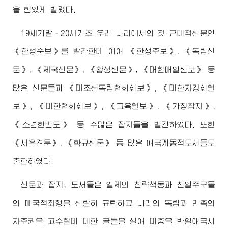
을 힘있게 벌렸다.
19세기말‐20세기초 우리 나라에서의 첫 근대적신문인
《한성순보》를 발간한데 이어 《한성주보》, 《독립신
문》, 《제국신문》, 《황성신문》, 《대한매일신보》 등
많은 신문들과 《대조선독립협회회보》, 《대한자강회월
보》, 《대한협회회보》, 《교육월보》, 《가정잡지》,
《소년한반도》 등 수많은 잡지들을 발간하였다. 또한
《서유견문》, 《학규신론》 등 많은 애국계몽적도서들도
출판하였다.
신문과 잡지, 도서들은 일제의 침략책동과 친일주구들
의 매국적죄행을 신랄히 규탄하고 나라의 독립과 민족의
자주권을 고수할데 대한 글들을 실어 대중을 반일애국사