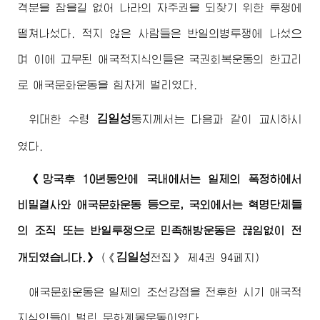
격분을 참을길 없어 나라의 자주권을 되찾기 위한 투쟁에
떨쳐나섰다. 적지 않은 사람들은 반일의병투쟁에 나섰으
며 이에 고무된 애국적지식인들은 국권회복운동의 한고리
로 애국문화운동을 힘차게 벌리였다.
김일성
위대한
수령
동지
께서는 다음과 같이 교시하시
였다.
《망국후 10년동안에 국내에서는 일제의 폭정하에서
비밀결사와 애국문화운동 등으로, 국외에서는 혁명단체들
의 조직 또는 반일투쟁으로 민족해방운동은 끊임없이 전
김일성
개되였습니다.》
(
《
전집》
제4권 94페지)
애국문화운동은 일제의 조선강점을 전후한 시기 애국적
지식인들이 벌린 문화계몽운동이였다.