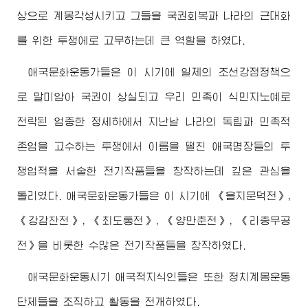
상으로 계몽각성시키고 그들을 국권회복과 나라의 근대화
를 위한 투쟁에로 고무하는데 큰 역할을 하였다.
애국문화운동가들은 이 시기에 일제의 조선강점정책으
로 말미암아 국권이 상실되고 우리 민족이 식민지노예로
전락된 엄중한 정세하에서 지난날 나라의 독립과 민족적
존엄을 고수하는 투쟁에서 이름을 떨친 애국명장들의 투
쟁업적을 서술한 전기작품들을 창작하는데 깊은 관심을
돌리였다. 애국문화운동가들은 이 시기에 《을지문덕전》,
《강감찬전》, 《최도통전》, 《양만춘전》, 《리충무공
전》을 비롯한 수많은 전기작품들을 창작하였다.
애국문화운동시기 애국적지식인들은 또한 정치계몽운동
단체들을 조직하고 활동을 전개하였다.