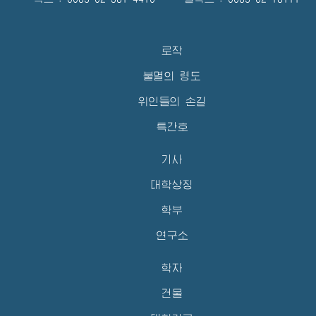
로작
불멸의 령도
위인들의 손길
특간호
기사
대학상징
학부
연구소
학자
건물