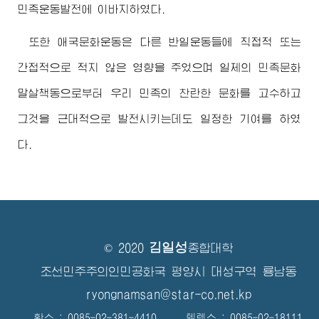
민족운동발전에 이바지하였다.
또한 애국문화운동은 다른 반일운동들에 직접적 또는
간접적으로 적지 않은 영향을 주었으며 일제의 민족문화
말살책동으로부터 우리 민족의 찬란한 문화를 고수하고
그것을 근대적으로 발전시키는데도 일정한 기여를 하였
다.
김일성
© 2020
종합대학
조선민주주의인민공화국 평양시 대성구역 룡남동
ryongnamsan@star-co.net.kp
확스 : 0085-02-381-4410 텔렉스 : 0085-02-18111