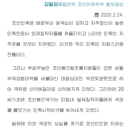
김일성
종합대학
조선어문학부 황보금성
2020.2.24.
조선민족은 예로부터 애국심이 강하고 자주정신이 높은
민족으로서 외래침략자들을 쳐물리치고 나라와 민족의 자
주권을 꿋꿋이 지켜왔다. 이것은 우리 민족의 자랑스러운
전통이다.
그러나 부패무능한 조선봉건왕조통치배들이 오랜 세월
부국강병대책을 세울대신 태평성대만 부르짖은탓으로 하
여 국력은 쇠약해질대로 쇠약해지게 되였다. 그리하여 20
세기초에 조선봉건국가는 마침내 일제침략자들에게 국권
을 빼앗기는 민족사적비극을 빚어내게 되였다.
일제에 의한 국권의 상실을 계기로 조선인민은 치솟는