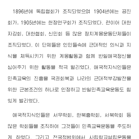
1896년에 독립협회가 조직되였으며 1904년에는 공진
회가, 1905년에는 헌정연구회가 조직되였다. 련이어 대한
자강회, 대한협회, 신민회 등 많은 정치계몽운동단체들이
조직되였다. 이 단체들은 인민들속에 근대적인 의식과 지
식을 체득시키기 위한 계몽활동과 함께 반일애국정신을
심어주기 위한 활동을 적극 벌리였다. 애국적지식인들은
민족교육의 진흥을 국권회복과 나라의 근대적부강발전을
위한 근본조건의 하나로 인정하고 반일민족교육운동도 힘
있게 벌리였다.
애국적지식인들은 서우학회, 한북흥학회, 서북학회 등
많은 학회들을 조직하여 그것들이 민족교육운동을 주도하
게 하였다. 그리고 전국적범위에서 사립학교설립운동을