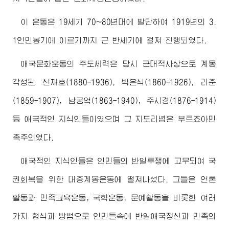
이 운동은 19세기 70~80년대에 발단하여 1919년의 3.
1인민봉기에 이르기까지 근 반세기에 걸쳐 진행되였다.
애국문화운동의 주도세력은 당시 근대적사상으로 계몽
각성된 신채호(1880-1936), 박은식(1860-1926), 리준
(1859-1907), 남궁억(1863-1940), 주시경(1876-1914)
등 애국적인 지식인들이였으며 그 지도리념은 부르죠아민
족주의였다.
애국적인 지식인들은 인민들의 반일투쟁에 고무되여 국
권회복을 위한 대중계몽운동에 떨쳐나섰다. 그들은 언론
활동과 민족교육운동, 국학운동, 문예활동을 비롯한 여러
가지 형식과 방법으로 인민들속에 반일애국정신과 민족의