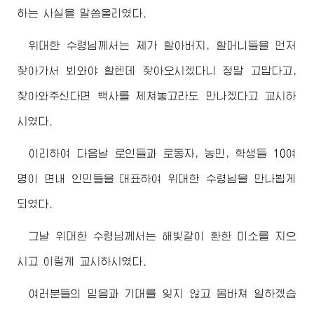
하는 사실을 말씀올리였다.
위대한
수령님께서
는 제가 할
아버지
, 할머니들을 먼저
찾아가서 뵈와야 할텐데 찾아오시겠다니 정말 고맙다고,
찾아와주신다면 백사를 제쳐놓고라도 만나겠다고 교시하
시였다.
이리하여 다음날 로인들과 로동자, 농민, 학생들 10여
명이 면내 인민들을 대표하여
위대한
수령님
을 만나뵙게
되였다.
그날
위대한
수령님께서
는 해빛같이 환한 미소를 지으
시고 이렇게 교시하시였다.
여러분들의 믿음과 기대를 잊지 않고 몸바쳐 일하겠습