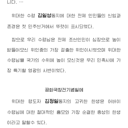
니다. …
김일성
위대한
수령
동지
에 대한 전체 인민들의 신임과
존경은 첫 민주선거에서 뚜렷이 표시되였다.
참으로 우리
수령님
은 전체 조선인민이 심장으로 높이
받들어모신 위인중의 가장 걸출한 위인이시였으며
위대한
수령님
을 국가의 수위에 높이 모신것은 우리 민족사에 가
장 특기할 영광의 사변이였다.
공화국창건기념일에
김정일
위대한
령도자
동지
의 고귀한 한생은
어버이
수령님
에 대한 절대적인 흠모와 가장 순결한 충성의 한생
이라고 말할수 있다.