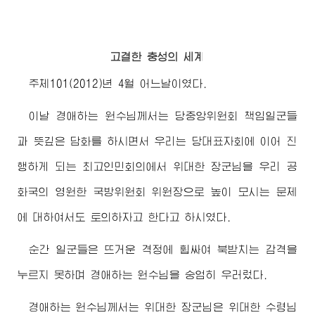
고결한 충성의 세계
주체101(2012)년 4월 어느날이였다.
이날
경애하는
원수님께서
는 당중앙위원회 책임일군들
과 뜻깊은 담화를 하시면서 우리는 당대표자회에 이어 진
행하게 되는
최고
인민회의에서
위대한
장군님
을 우리 공
화국의 영원한 국방위원회 위원장으로 높이 모시는 문제
에 대하여서도 토의하자고 한다고 하시였다.
순간 일군들은 뜨거운 격정에 휩싸여 북받치는 감격을
누르지 못하며
경애하는
원수님
을 숭엄히 우러렀다.
경애하는
원수님께서
는
위대한
장군님
은
위대한
수령님