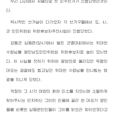
우리 나라에서 처음으로 첫 민주선거가 진행되였던것이
다.
력사적인 선거날이 다가오자 각 선거구들에서 도, 시,
군 인민위원회 위원후보자추천사업이 진행되였다.
강동군 삼등면(당시)에서 열린 군중대회에서는
위대한
수령님
을 평안남도인민위원회 위원후보자로 높이 모시였
다. 이 사실을 전하기 위하여 평양으로 올라갔던 두명의
대표는 꿈결에도 뵙고싶던
위대한
수령님
을 만나뵙는 영
광을 지니게 되였다.
격정의 그 시각 태양의 환한 미소를 지으시며 소탈하게
맞아주시는 인자하신 그이의 인품에 끌려 한 대표가 로인
들을 비롯한 삼등면인민들이 그이를 뵈오러 찾아오겠다고