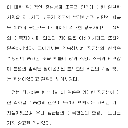
에 대한 절대적인 충실성과 조국과 인민에 대한 열렬한
사랑을 지니시고 오로지 조국의 부강번영과 인민의 행복
을 위하여 모든것을 다 바치신
위대한
령도자
이시고 절세
의 애국자이시며 인민의 자애로운
어버이
시라고 뜨겁게
말씀하시였다. 그이께서는 계속하시여
장군님
의 한생은
수령님
의 숭고한 뜻을 받들어 당과 혁명, 조국과 인민앞
에 불멸의 업적을 쌓아올리신 불세출의 위인의 가장 빛나
는 한생이였다고 절절히 뇌이시였다.
정녕
경애하는
원수님
의 이 말씀은
위대한
장군님
에 대
한 열화같은 충성과 헌신이 뜨겁게 맥박치는 고귀한 가르
치심이였으며 우리
장군님
의 애국헌신의 한생에 드리는
가장 숭고한 인사였다.