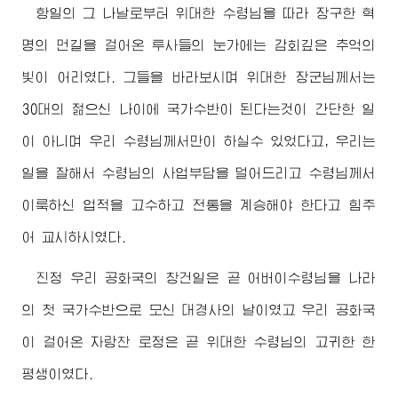
항일의 그 나날로부터
위대한
수령님
을 따라 장구한 혁
명의 먼길을 걸어온 투사들의 눈가에는 감회깊은 추억의
빛이 어리였다. 그들을 바라보시며
위대한
장군님께서
는
30대의 젊으신 나이에 국가수반이 된다는것이 간단한 일
이 아니며 우리
수령님께서
만이 하실수 있었다고, 우리는
일을 잘해서
수령님
의 사업부담을 덜어드리고
수령님께서
이룩하신 업적을 고수하고 전통을 계승해야 한다고 힘주
어 교시하시였다.
진정 우리 공화국의 창건일은 곧
어버이
수령님
을 나라
의 첫 국가수반으로 모신 대경사의 날이였고 우리 공화국
이 걸어온 자랑찬 로정은 곧
위대한
수령님
의 고귀한 한
평생이였다.