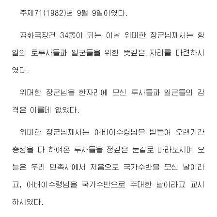
주체71(1982)년 9월 9일이였다.
공화국창건 34돐이 되는 이날
위대한
장군님께서
는 항
일의 로투사들과 일군들을 위한 뜻깊은 자리를 마련하시
였다.
위대한
장군님
을 한자리에 모신 투사들과 일군들의 감
격은 이를데 없었다.
위대한
장군님께서
는
어버이
수령님
을 받들어 오랜기간
충성을 다 하여온 투사들을 정깊은 눈길로 바라보시며 오
늘은 우리 민족사에서 처음으로 국가수반을 모신 날이라
고,
어버이
수령님
을 국가수반으로 추대한 날이라고 교시
하시였다.