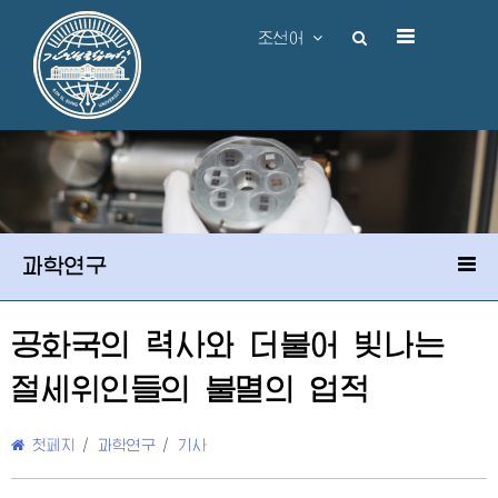
조선어
과학연구
공화국의 력사와 더불어 빛나는
절세위인들의 불멸의 업적
첫페지
/
과학연구
/
기사