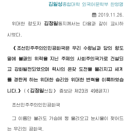
김일성
종합대학
외국어문학부 한영명
2019.11.26.
김정일
위대한
령도자
동지
께서는 다음과 같이 교시하
시였다.
《조선민주주의인민공화국은 우리
수령님
과 당의 령도
밑에 불패의 위력을 지닌 주체의 사회주의국가로 건설되
고 강화발전되였으며 력사의 온갖 도전을 물리치고 세계
를 경탄케 하는
위대한
승리와
위대한
변혁을 이룩하였습
김정일
니다.》
(
《
선집》
증보판 제23권 498페지)
조선민주주의인민공화국
그 이름만 불러도 가슴에 쩡 울려오고 눈시울이 젖어드
는 우리의 공화국.