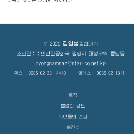
더욱더 빛나는 태양의 력사이다.
김일성
© 2020
종합대학
조선민주주의인민공화국 평양시 대성구역 룡남동
ryongnamsan@star-co.net.kp
확스 : 0085-02-381-4410 텔렉스 : 0085-02-18111
로작
불멸의 령도
위인들의 손길
특간호