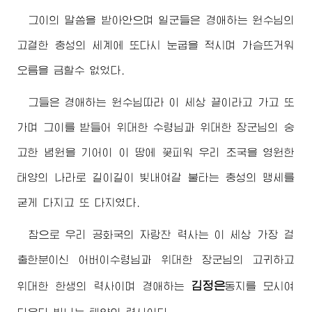
그이의 말씀을 받아안으며 일군들은
경애하는
원수님
의
고결한 충성의 세계에 또다시 눈굽을 적시며 가슴뜨거워
오름을 금할수 없었다.
그들은
경애하는
원수님
따라 이 세상 끝이라고 가고 또
가며 그이를 받들어
위대한
수령님
과
위대한
장군님
의 숭
고한 념원을 기어이 이 땅에 꽃피워 우리 조국을 영원한
태양의 나라로 길이길이 빛내여갈 불타는 충성의 맹세를
굳게 다지고 또 다지였다.
참으로 우리 공화국의 자랑찬 력사는 이 세상 가장 걸
출한분이신
어버이
수령님
과
위대한
장군님
의 고귀하고
김정은
위대한
한생의 력사이며
경애하는
동지
를 모시여