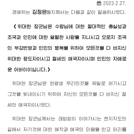
2023.2.27.
김정은
경애하는
동지
께서는 다음과 같이 말씀하시였다.
《
위대한
장군님
은
수령님
에 대한 절대적인 충실성과
조국과 인민에 대한 열렬한 사랑을 지니시고 오로지 조국
의 부강번영과 인민의 행복을 위하여 모든것을 다 바치신
위대한
령도자
이시고 절세의 애국자이시며 인민의 자애로
운
어버이
이십니다.》
위대한
장군님
은 한평생 우리의것을 제일로 여기시고
그것을 빛내이시기 위하여 자신의 모든것을 다 바치신 절
세의 애국자이시였다.
위대한
장군님께서
는 끊임없이 이어가시는 현지지도의
길에서 자기것에 대한 애착과 애국의 마음을 안고 머리를