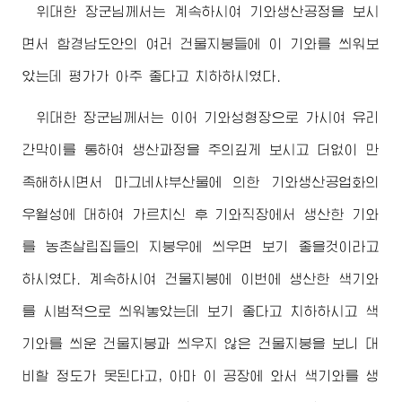
위대한
장군님께서
는 계속하시여 기와생산공정을 보시
면서 함경남도안의 여러 건물지붕들에 이 기와를 씌워보
았는데 평가가 아주 좋다고 치하하시였다.
위대한
장군님께서
는 이어 기와성형장으로 가시여 유리
간막이를 통하여 생산과정을 주의깊게 보시고 더없이 만
족해하시면서 마그네샤부산물에 의한 기와생산공업화의
우월성에 대하여 가르치신 후 기와직장에서 생산한 기와
를 농촌살립집들의 지붕우에 씌우면 보기 좋을것이라고
하시였다. 계속하시여 건물지붕에 이번에 생산한 색기와
를 시범적으로 씌워놓았는데 보기 좋다고 치하하시고 색
기와를 씌운 건물지붕과 씌우지 않은 건물지붕을 보니 대
비할 정도가 못된다고, 아마 이 공장에 와서 색기와를 생