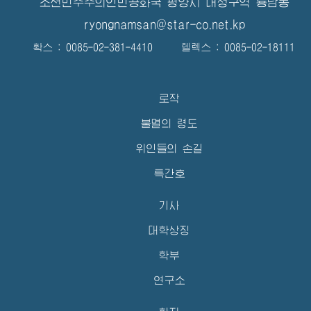
조선민주주의인민공화국 평양시 대성구역 룡남동
ryongnamsan@star-co.net.kp
확스 : 0085-02-381-4410 텔렉스 : 0085-02-18111
로작
불멸의 령도
위인들의 손길
특간호
기사
대학상징
학부
연구소