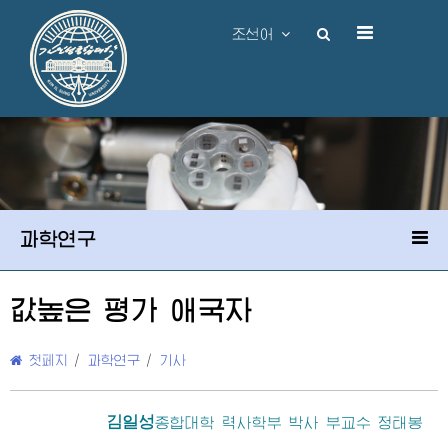
조선어
과학연구
값높은 평가 애국자
첫페지
/
과학연구
/
기사
김일성
종합대학
력사학부 박사 부교수 정태봉