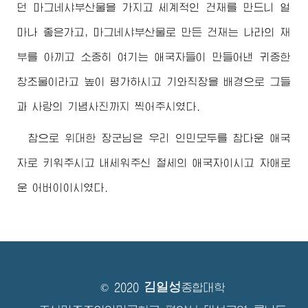
던 마그네샤부산물을 가지고 세계적인 건재를 만드니 얼
마나 좋은가고, 마그네샤부산물로 만든 건재는 나라의 재
부를 아끼고 소중히 여기는 애국자들이 만들어낸 귀중한
창조물이라고 높이 평가하시고 기와직장을 배경으로 그들
과 사랑의 기념사진까지 찍어주시였다.
참으로
위대한
장군님
은 우리 인민모두를 참다운 애국
자로 키워주시고 내세워주신 절세의 애국자이시고 자애로
운
어버이
이시였다.
김일성
© 2020
종합대학