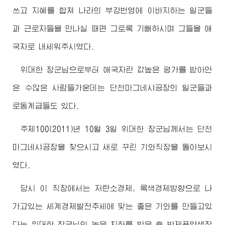
쓰고 지혜를 합쳐 나라의 부강번영에 이바지하는 일군들
과 근로자들을 만나실 때면 그토록 기뻐하시며 그들을 애
국자로 내세워주시였다.
위대한
장군님
으로부터 애국자란 값높은 평가를 받아안
은 수많은 사람들가운데는 단천마그네샤공장의 일군들과
로동계급들도 있다.
주체100(2011)년 10월 3일
위대한
장군님께서
는 단천
마그네샤공장을 찾으시고 새로 꾸린 기와직장을 돌아보시
였다.
당시 이 직장에서는 저탄소경제, 록색경제방향으로 나
가고있는 세계경제발전추세에 맞는 좋은 기와를 만들고있
다는
위대한
장군님
의 높은 치하를 받은 후 반제품양생장