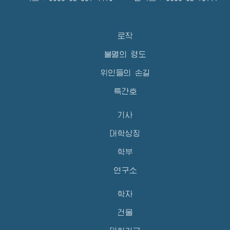
로작
불멸의 령도
위인들의 손길
특간호
기사
대학상징
학부
연구소
학자
건물