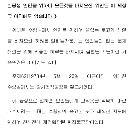
한평생 인민을 위하여 모든것을 바쳐오신 위인은 이 세상
그 어디에도 없습니다.》
위대한
수령님께서
인민을 위하여 끝없는 로고와 심혈
을 바쳐오신 하많은 일화들가운데는 인민들의 입는 문제
해결을 위해 귀중한 하루를 바치시며 심혈을 기울이신 가
슴뜨거운 이야기도 있다.
주체62(1973)년 5월 20일 이른아침
위대한
수령님께서
는 강서편직공장을 찾으시였다.
이 공장으로 말하면 인민들에게 편직옷을 넉넉히 마련
해주시려는
위대한
수령님
의 숭고한 뜻과 세심한 지도에
의하여 한해전에 개건확장된 편직물공장이였다.