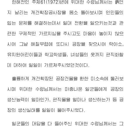
한해전인 주체61(1972)년에
위대한
수령님께서
는 흙먼
지 날리는 개건확장공사장을 몸소 돌아보시며 인민들의
입는 문제를 해결하는데서 일대 전환을 일으키는것과 관
련한 구체적인 가르치심을 주시고도 마음이 놓이지 않으
시여 그날 해질무렵에 또다시 공장을 찾으시여 탁아소,
유치원어린이들과 학교학생들, 녀성들의 옷까지 편직화할
데 대하여 일일이 가르쳐주시였던것이다.
훌륭하게 개건확장된 공장건물을 환한 미소속에 둘러보
시며
위대한
수령님께서
는 마중나온 일군들에게 공장의
생산능력이 얼마인가, 편직물을 얼마나 생산하는가 등 공
장의 생산실태를 일일이 물어주시였다.
일군들의 대답을 다 들어주신
위대한
수령님께서
는 그