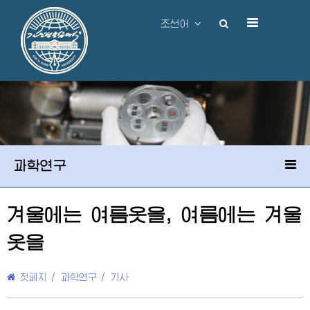
조선어
과학연구
겨울에는 여름옷을, 여름에는 겨울
옷을
첫페지
/
과학연구
/
기사