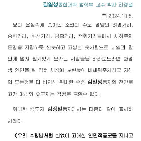
김일성
종합대학
법학부 교수 박사 리경철
2024.10.5.
당의 은정속에 솟아난 조선의 수도 평양의 려명거리,
송화거리, 화성거리, 림흥거리, 전위거리들에서 사회주의
문명을 자랑하듯 산뜻하고 고상한 옷차림으로 희열과 랑
만에 넘쳐 활기있게 오가는 사람들을 바라보느라면 한평
생 인민을 잘 입혀 세상에 보란듯이 내세워주시려고 자신
김일성
의 모든것을 다 바치신
위대한
수령
동지
의 천만로
고가 어려와 솟구치는 격정을 금할수 없다.
김정일
위대한
령도자
동지께서
는 다음과 같이 교시하
시였다.
《우리
수령님
처럼 한없이 고매한 인민적풍모를 지니고