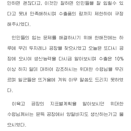
만하면 괜찮다고, 이것만 잘하면 인민들을 잘 입힐수 있
다고 못내 만족해하시며 수출품의 량까지 제한하여 규정
해주시였다.
인민들의 입는 문제를 해결하시기 위해 한해전에는 하
루에 무려 두차례나 공장을 찾으시였고 오늘은 또다시 공
장에 오시여 생산능력을 다시금 알아보시며 수출은 10%
이상 하지 말데 대하여 강조하시는
위대한
수령님
을 우러
르며 일군들은 뜨거움에 겨워 아무 말씀도 드리지 못하였
다.
이윽고 공장의 지표별계획을 알아보시던
위대한
수령님께서
는 문득 공장에서 양말바지도 생산하는가고 물
으시였다.