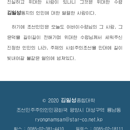
진실하고
위대한
사랑이 있나니 그것은
위대한
수령
김일성
동지
의 인민에 대한 열렬한 사랑이다.
하기에 조선인민은 오늘도
어버이수령님
의 그 사랑, 그
은덕을 길이길이 전해가며
위대한
수령님께서
세워주신
진정한 인민의 나라, 주체의 사회주의조선을 만대에 길이
빛내여갈 불같은 열의에 넘쳐있다.
김일성
© 2020
종합대학
조선민주주의인민공화국 평양시 대성구역 룡남동
ryongnamsan@star-co.net.kp
확스 : 0085-02-381-4410 텔렉스 : 0085-02-18111