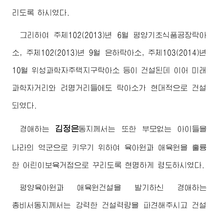
리도록 하시였다.
그리하여 주체102(2013)년 6월 평양기초식품공장탁아
소, 주체102(2013)년 9월 은하탁아소, 주체103(2014)년
10월 위성과학자주택지구탁아소 등이 건설된데 이어 미래
과학자거리와 려명거리들에도 탁아소가 현대적으로 건설
되였다.
김정은
경애하는
동지
께서는 또한 부모없는 아이들을
나라의 역군으로 키우기 위하여 육아원과 애육원을 훌륭
한 어린이보육거점으로 꾸리도록 현명하게 령도하시였다.
평양육아원과 애육원건설을 발기하신
경애하는
총비서동지
께서는 강력한 건설력량을 파견해주시고 건설