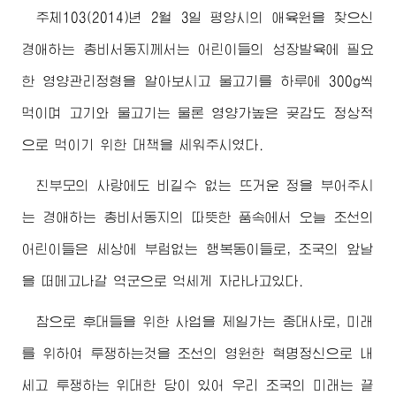
주체103(2014)년 2월 3일 평양시의 애육원을 찾으신
경애하는
총비서동지
께서는 어린이들의 성장발육에 필요
한 영양관리정형을 알아보시고 물고기를 하루에 300g씩
먹이며 고기와 물고기는 물론 영양가높은 곶감도 정상적
으로 먹이기 위한 대책을 세워주시였다.
친부모의 사랑에도 비길수 없는 뜨거운 정을 부어주시
는
경애하는
총비서동지
의 따뜻한 품속에서 오늘 조선의
어린이들은 세상에 부럼없는 행복동이들로, 조국의 앞날
을 떠메고나갈 역군으로 억세게 자라나고있다.
참으로 후대들을 위한 사업을 제일가는 중대사로, 미래
를 위하여 투쟁하는것을 조선의 영원한 혁명정신으로 내
세고 투쟁하는
위대한
당이 있어 우리 조국의 미래는 끝