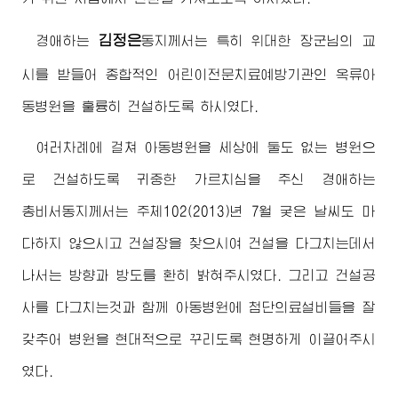
김정은
경애하는
동지
께서는 특히
위대한
장군님
의 교
시를 받들어 종합적인 어린이전문치료예방기관인 옥류아
동병원을 훌륭히 건설하도록 하시였다.
여러차례에 걸쳐 아동병원을 세상에 둘도 없는 병원으
로 건설하도록 귀중한 가르치심을 주신
경애하는
총비서동지
께서는 주체102(2013)년 7월 궂은 날씨도 마
다하지 않으시고 건설장을 찾으시여 건설을 다그치는데서
나서는 방향과 방도를 환히 밝혀주시였다. 그리고 건설공
사를 다그치는것과 함께 아동병원에 첨단의료설비들을 잘
갖추어 병원을 현대적으로 꾸리도록 현명하게 이끌어주시
였다.