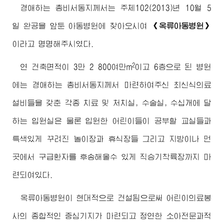
경애하는
총비서동지
께서는 주체102(2013)년 10월 5
일 완공을 앞둔 아동병원에 찾아오시여
《옥류아동병원》
이라고 명명해주시였다.
2
연 건축면적이 3만 2 800여만m
이고 6층으로 된 병원
에는
경애하는
총비서동지
께서 마련하여주신 최신식의료
설비들을 갖춘 각종 치료 및 처치실, 수술실, 수십개에 달
하는 입원실은 물론 입원한 어린이들이 공부할 교실들과
특색있게 꾸려진 놀이장과 휴식장들 그리고 지방이나 먼
곳에서 구급환자를 후송해올수 있게 직승기착륙장까지 마
련되여있다.
옥류아동병원이 현대적으로 건설됨으로써 어린이의료봉
사의 종합적인 중심기지가 마련되고 정연한 소아전문과적