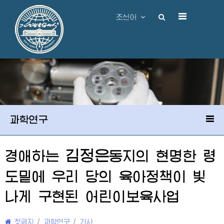
조선어
과학연구
김정은
경애하는
동지
의 현명한 령
도밑에 우리 당의 육아정책이 빛
나게 구현된 어린이보육사업
첫페지
/
과학연구
/
기사