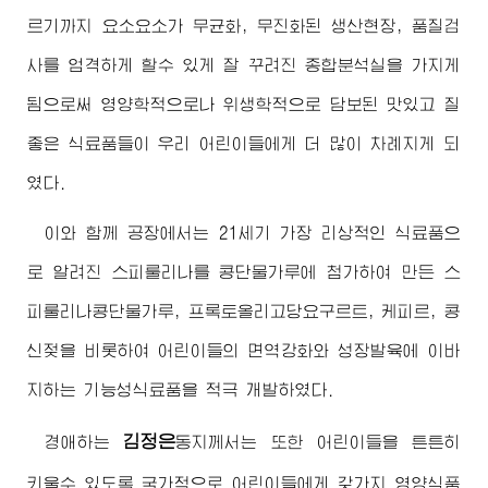
르기까지 요소요소가 무균화, 무진화된 생산현장, 품질검
사를 엄격하게 할수 있게 잘 꾸려진 종합분석실을 가지게
됨으로써 영양학적으로나 위생학적으로 담보된 맛있고 질
좋은 식료품들이 우리 어린이들에게 더 많이 차례지게 되
였다.
이와 함께 공장에서는 21세기 가장 리상적인 식료품으
로 알려진 스피룰리나를 콩단물가루에 첨가하여 만든 스
피룰리나콩단물가루, 프록토올리고당요구르트, 케피르, 콩
신젖을 비롯하여 어린이들의 면역강화와 성장발육에 이바
지하는 기능성식료품을 적극 개발하였다.
김정은
경애하는
동지
께서는 또한 어린이들을 튼튼히
키울수 있도록 국가적으로 어린이들에게 갖가지 영양식품