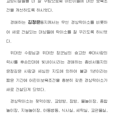
교양시설들을 더 잘 꾸림으로써 어린이들에 대한 보육조
건을 개선하도록 하시였다.
김정은
경애하는
동지
께서는 우선 경상탁아소를 비롯하
여 새로 건설되는 대상들에 탁아소를 잘 꾸리도록 하시였
다.
위대한
수령님
과
위대한
장군님
의 숭고한 후대사랑의
력사를 후손만대에 빛내이시려는
경애하는
총비서동지
의
은정깊은 사랑과 세심한 지도에 의하여 불과 1년이라는
짧은 기간에 어린이보육조건을 충분히 갖춘 경상탁아소가
새로 건설되게 되였다.
경상탁아소는 젖먹이방, 교양방, 잠방, 물놀이장, 종합
놀이장, 지능놀이장, 아동병동, 식사실, 세탁실, 교편물실,