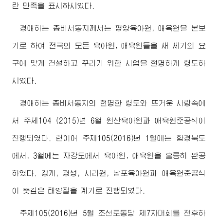
란 만족을 표시하시였다.
경애하는
총비서동지
께서는 평양육아원, 애육원을 본보
기로 하여 전국의 모든 육아원, 애육원들을 새 세기의 요
구에 맞게 건설하고 꾸리기 위한 사업을 현명하게 령도하
시였다.
경애하는
총비서동지
의 현명한 령도와 뜨거운 사랑속에
서 주체104 (2015)년 6월 원산육아원과 애육원준공식이
진행되였다. 련이어 주체105(2016)년 1월에는 함경북도
에서, 3월에는 자강도에서 육아원, 애육원을 훌륭히 완공
하였다. 강계, 평성, 사리원, 남포육아원과 애육원준공식
이 뜻깊은 태양절을 계기로 진행되였다.
주체105(2016)년 5월 조선로동당 제7차대회를 전후하