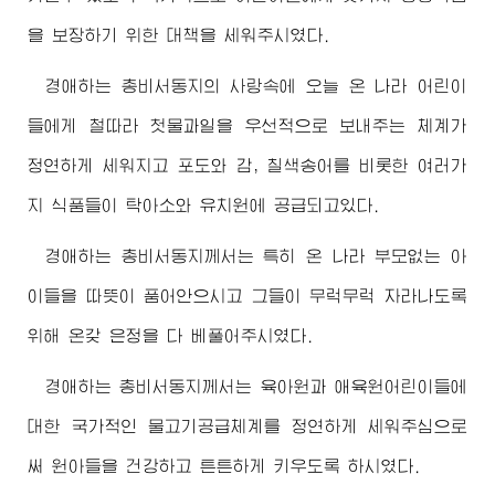
을 보장하기 위한 대책을 세워주시였다.
경애하는
총비서동지
의 사랑속에 오늘 온 나라 어린이
들에게 철따라 첫물과일을 우선적으로 보내주는 체계가
정연하게 세워지고 포도와 감, 칠색송어를 비롯한 여러가
지 식품들이 탁아소와 유치원에 공급되고있다.
경애하는
총비서동지
께서는 특히 온 나라 부모없는 아
이들을 따뜻이 품어안으시고 그들이 무럭무럭 자라나도록
위해 온갖 은정을 다 베풀어주시였다.
경애하는
총비서동지
께서는 육아원과 애육원어린이들에
대한 국가적인 물고기공급체계를 정연하게 세워주심으로
써 원아들을 건강하고 튼튼하게 키우도록 하시였다.