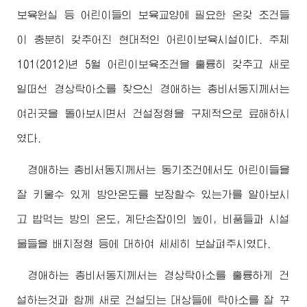
보육원실 등 어린이들의 보육교양에 필요한 온갖 조건들
이 충분히 갖추어진 현대적인 어린이보육시설이다. 주체
101(2012)년 5월 어린이보육조건을 훌륭히 갖추고 새로
일떠선 경상탁아소를 찾으신
경애하는
총비서동지
께서는
여러곳을 돌아보시면서 건설정형을 구체적으로 료해하시
였다.
경애하는
총비서동지
께서는 동기조건에서도 어린이들을
잘 키울수 있게 방안온도를 보장할수 있는가를 알아보시
고 밥먹는 방의 온도, 계단손잡이의 높이, 비품들과 시설
물들을 배치정형 등에 대하여 세세히 보살펴주시였다.
경애하는
총비서동지
께서는 경상탁아소를 훌륭하게 건
설하는것과 함께 새로 건설되는 대상들에 탁아소를 잘 꾸