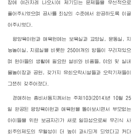
장에 여러차례 나오시여 제기되는 문제들을 우선적으로
풀어주시였으며 공사를 최상의 수준에서 완공하도록 이끌
어주시였다.
평양육아원과 애육원에는 보육실과 교양실, 운동실, 지
능놀이실, 치료실을 비롯한 250여개의 방들이 꾸려져있으
며 원아들의 생활에 필요한 설비와 비품들, 야외 및 실내
물놀이장과 공원, 갖가지 유희오락시설들과 오락기재들이
그쯘히 갖추어졌다.
경애하는
총비서동지
께서는 주체103(2014)년 10월 25
일 완공된 평양육아원과 애육원을 돌아보시면서 부모없는
아이들을 위한 보금자리가 새로 일떠섬으로써 우리식 사
회주의제도의 우월성이 더 높이 과시되게 되였다고 커다