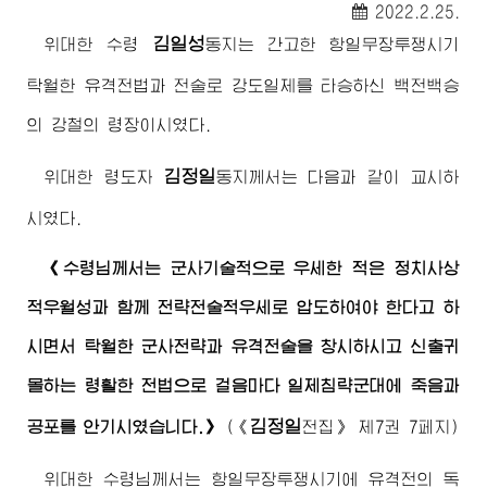
2022.2.25.
김일성
위대한
수령
동지
는 간고한 항일무장투쟁시기
탁월한 유격전법과 전술로 강도일제를 타승하신 백전백승
의 강철의
령장
이시였다.
김정일
위대한
령도자
동지
께서는 다음과 같이 교시하
시였다.
《
수령님께서
는 군사기술적으로 우세한 적은 정치사상
적우월성과 함께 전략전술적우세로 압도하여야 한다고 하
시면서 탁월한 군사전략과 유격전술을 창시하시고 신출귀
몰하는 령활한 전법으로 걸음마다 일제침략군대에 죽음과
김정일
공포를 안기시였습니다.》
(
《
전집》
제7권 7페지)
위대한
수령님께서
는 항일무장투쟁시기에 유격전의 독