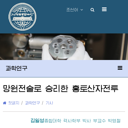
조선어
과학연구
망원전술로 승리한 홍토산자전투
첫페지
/
과학연구
/
기사
김일성
종합대학
력사학부 박사 부교수 박영철