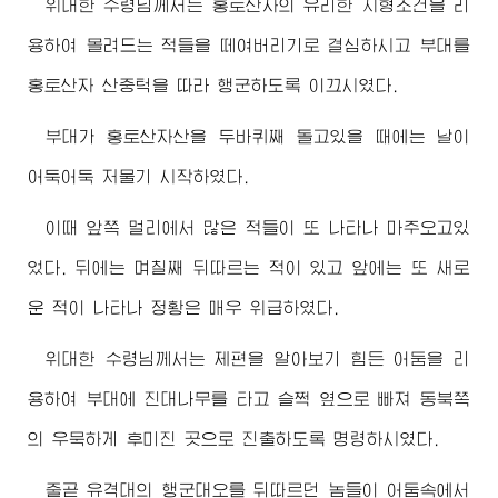
위대한
수령님께서
는 홍토산자의 유리한 지형조건을 리
용하여 몰려드는 적들을 떼여버리기로 결심하시고 부대를
홍토산자 산중턱을 따라 행군하도록 이끄시였다.
부대가 홍토산자산을 두바퀴째 돌고있을 때에는 날이
어둑어둑 저물기 시작하였다.
이때 앞쪽 멀리에서 많은 적들이 또 나타나 마주오고있
었다. 뒤에는 며칠째 뒤따르는 적이 있고 앞에는 또 새로
운 적이 나타나 정황은 매우 위급하였다.
위대한
수령님께서
는 제편을 알아보기 힘든 어둠을 리
용하여 부대에 진대나무를 타고 슬쩍 옆으로 빠져 동북쪽
의 우묵하게 후미진 곳으로 진출하도록 명령하시였다.
줄곧 유격대의 행군대오를 뒤따르던 놈들이 어둠속에서