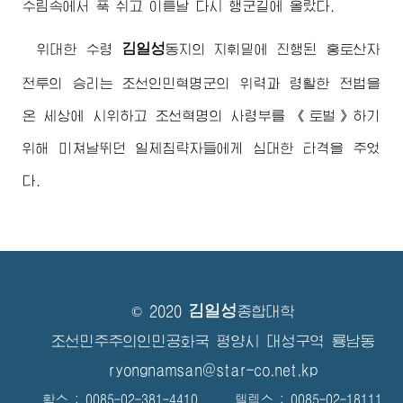
수림속에서 푹 쉬고 이튿날 다시 행군길에 올랐다.
김일성
위대한
수령
동지
의 지휘밑에 진행된 홍토산자
전투의 승리는 조선인민혁명군의 위력과 령활한 전법을
온 세상에 시위하고 조선혁명의 사령부를 《토벌》하기
위해 미쳐날뛰던 일제침략자들에게 심대한 타격을 주었
다.
김일성
© 2020
종합대학
조선민주주의인민공화국 평양시 대성구역 룡남동
ryongnamsan@star-co.net.kp
확스 : 0085-02-381-4410 텔렉스 : 0085-02-18111