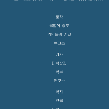
로작
불멸의 령도
위인들의 손길
특간호
기사
대학상징
학부
연구소
학자
건물