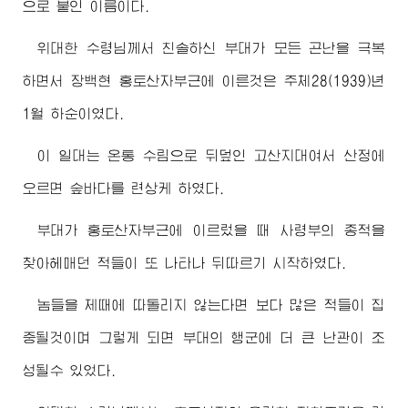
으로 붙인 이름이다.
위대한
수령님께서
친솔하신 부대가 모든 곤난을 극복
하면서 장백현 홍토산자부근에 이른것은 주체28(1939)년
1월 하순이였다.
이 일대는 온통 수림으로 뒤덮인 고산지대여서 산정에
오르면 숲바다를 련상케 하였다.
부대가 홍토산자부근에 이르렀을 때 사령부의 종적을
찾아헤매던 적들이 또 나타나 뒤따르기 시작하였다.
놈들을 제때에 따돌리지 않는다면 보다 많은 적들이 집
중될것이며 그렇게 되면 부대의 행군에 더 큰 난관이 조
성될수 있었다.