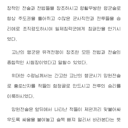
창적인 전술과 전법들을 창조하시고 령활무쌍한 령군술로
항상 주도권을 틀어쥐고 수많은 군사작전과 전투들을 승
리에로 조직령도하시여 일제침략군에게 참패만을 안기시
였다.
고난의 행군은 유격전쟁이 창조한 모든 전법과 전술의
종합적인 시험장이였다고 말할수 있었다.
위대한
수령님께서
는 간고한 고난의 행군시기 망원전술
로 홍토산자를 적들의 함정골로 만드시고 전투의 승리를
이룩하시였다.
망원전술은 앞뒤에서 나타난 적들이 제편끼리 맞붙어싸
우도록 싸움을 붙여놓고 슬쩍 빠져 멀리서 바라본다는 뜻