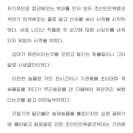
자기쪽으로 접근해오는 부대를 먼저 보자 조선인민혁명군
부대가 반격해오는 줄로 알고 선손을 써서 사격을 시작하
였다. 새로 나타난 적들은 첫 순간에 많은 사상자를 내게
되자 맞받아 사격을 하였다.
상대가 제편이라는것을 모르고 벌리는 맞불질이니 그야
말로 사생결단이였다.
미련한 놈들은 거의 한시간이나 기관총을 쏘아대며 개
싸움질을 하다가 무리송장을 낸 다음에야 제편끼리 싸웠
다는것을 알고 아연실색하였다.
끈질기게 달라붙던 일제놈들을 홍토산자의 깊은 골짜기
에 몰아넣고 함정골로 만든 조선인민혁명군부대는 가까운