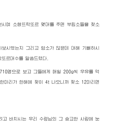
보시며 소형뜨락또르 몇대를 주면 부림소들을 젖소
보시였는지 그리고 암소가 많은데 대해 기뻐하시
락또르대수를 말씀드렸다.
710명으로 보고 그들에게 매일 200g씩 우유를 먹
 소 한마리가 한해에 젖이 4t 나오니까 젖소 12마리면
이려고 바치시는 우리
수령님
의 그 숭고한 사랑에 눈