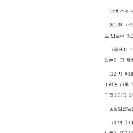
(부림소와 
위대한
수
로 만들수 있
그제서야
였는지 그 뜻
그러자
위
이려면 하루 1
되겠소라고 하
농장일군들
그이의 뛰