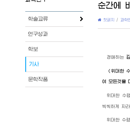
순간에 
학술교류
첫페지
/
과학
연구성과
학보
경애하는
기사
《
위대한
문학작품
여 모든것을 
위대한
수
씩씩하게 자라
위대한
수