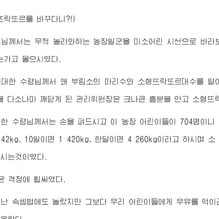
뜨락또르를 바꾸다니?!)
령님께서
는 무척 놀라와하는 농장일군을 미소어린 시선으로 바라
는가고 물으시였다.
위대한
수령님께서
왜 부림소의 마리수와 소형뜨락또르대수를 알아
을 다소나마 깨닫게 된 관리
위원장
은 크나큰 흥분을 안고 소형뜨
대한
수령님께서
는 손을 펴드시고 이 농장 어린이들이 704명이니 
42kg, 10일이면 1 420kg, 한달이면 4 260kg이라고 하시며
시는것이였다.
은 격정에 휩싸였다.
여난 속셈법에도 놀랐지만 그보다 우리 어린이들에게 우유를 먹