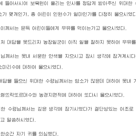
에 들어서시여 보육원이 올리는 인사를 정답게 받아주신
위대한
소가 몇개인가, 총 어린이 인
원수
가 얼마인가를 다정히 물으시였다
그이께서는 문득 어린이들에게 우유를 먹이는가고 물으시였다.
처 대답을 못드리자 농장일군이 아직 일을 잘하지 못하여 우유를
령님께서
는 못내 서운한 안색을 지으시고 잠시 생각에 잠겨계시다
소마리수에 대하여 물으시였다.
 대답을 들으신
위대한
수령님께서
는 암소가 많은데 대하여 못내 
소형뜨락또르대수와 농경지면적에 대하여 또다시 물으시였다.
대한
수령님께서
는 깊은 생각에 잠기시였다가 결단성있는 어조로
고 말씀하시였다.
한순간 자기 귀를 의심했다.