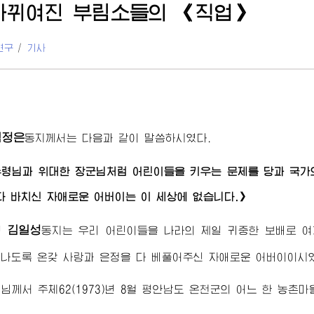
바뀌여진 부림소들의 《직업》
연구
/
기사
김정은
동지
께서는 다음과 같이 말씀하시였다.
수령님
과
위대한
장군님
처럼 어린이들을 키우는 문제를 당과 국가
다 바치신 자애로운
어버이
는 이 세상에 없습니다.》
김일성
령
동지
는 우리 어린이들을 나라의 제일 귀중한 보배로 
나도록 온갖 사랑과 은정을 다 베풀어주신 자애로운
어버이
이시
령님께서
주체62(1973)년 8월 평안남도 온천군의 어느 한 농촌