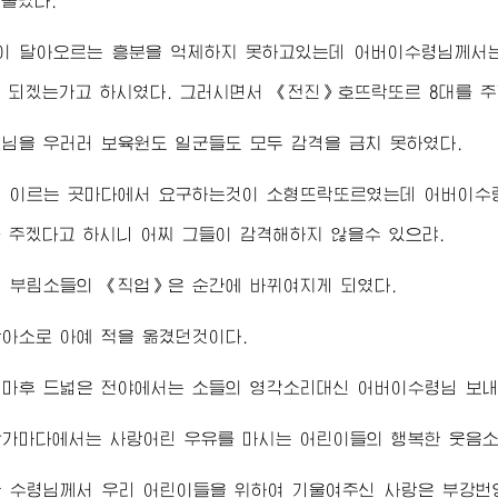
올랐다.
이 달아오르는 흥분을 억제하지 못하고있는데
어버이수령님께서
 되겠는가고 하시였다. 그러시면서 《전진》호뜨락또르 8대를 주
령님
을 우러러 보육원도 일군들도 모두 감격을 금치 못하였다.
의 이르는 곳마다에서 요구하는것이 소형뜨락또르였는데
어버이수
 주겠다고 하시니 어찌 그들이 감격해하지 않을수 있으랴.
 부림소들의 《직업》은 순간에 바뀌여지게 되였다.
아소로 아예 적을 옮겼던것이다.
얼마후 드넓은 전야에서는 소들의 영각소리대신
어버이수령님
보내
창가마다에서는 사랑어린 우유를 마시는 어린이들의 행복한 웃음
한
수령님께서
우리 어린이들을 위하여 기울여주신 사랑은 부강번