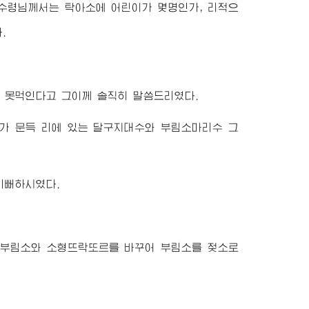
수령님께서
는 탁아소에 어린이가 몇명인가, 리적으
.
 못먹인다고 그이께 솔직히 말씀드리였다.
가 문득 리에 있는 달구지대수와 부림소마리수 그
기뻐하시였다.
 부림소와 소형뜨락또르를 바꾸어 부림소를 젖소로