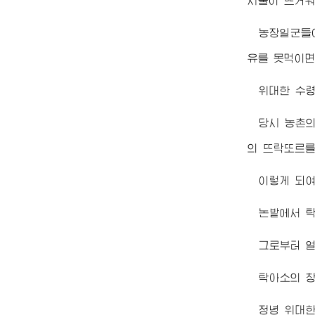
시울이 뜨거워
농장일군들
유를 못먹이면
위대한
수
당시 농촌
의 뜨락또르를
이렇게 되여
논밭에서 탁
그로부터 
탁아소의 
정녕
위대