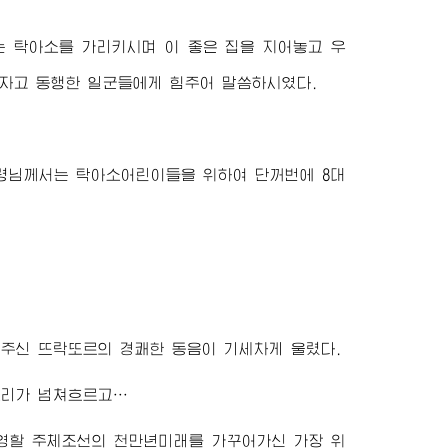
는 탁아소를 가리키시며 이 좋은 집을 지어놓고 우
자고 동행한 일군들에게 힘주어 말씀하시였다.
령님께서
는 탁아소어린이들을 위하여 단꺼번에 8대
주신 뜨락또르의 경쾌한 동음이 기세차게 울렸다.
소리가 넘쳐흐르고…
영할 주체조선의 천만년미래를 가꾸어가신 가장 위