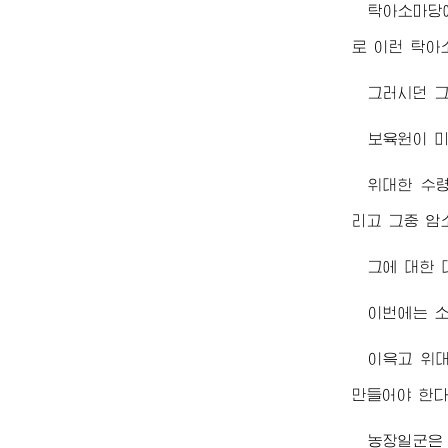
탁아소마당
로 이런 탁아
그러시던 
보육원이 미
위대한
수
리고 그중 암
그에 대한
이번에는 
이윽고
위
만들어야 한다
농장일군은 