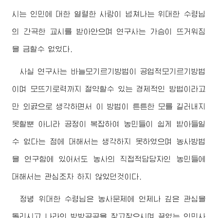
시는 인민에 대한 열렬한 사랑이 넘쳐나는
위대한
수령님
의 간곡한 교시를 받아안으며 연구사는 가슴이 뜨거워짐
을 금할수 없었다.
사실 연구사는 바늘모기르기방법이 공업적모기르기방법
이며 모뜨기로력까지 절약할수 있는 경제적인 방법이라고
만 외곬으로 생각하면서 이 방법이 튼튼한 모를 길러내지
못할뿐 아니라 공정이 복잡하여 농민들이 쉽게 받아들일
수 없다는 점에 대해서는 생각하지 못하였으며 농사방법
을 연구함에 있어서도 농사의 직접적담당자인 농민들에
대해서는 관심조차 하지 않았던것이다.
정녕
위대한
수령님
은 농사문제에 언제나 깊은 관심을
돌리시고 나라의 방방곡곡을 찾고찾으시며 끝없는 인민사