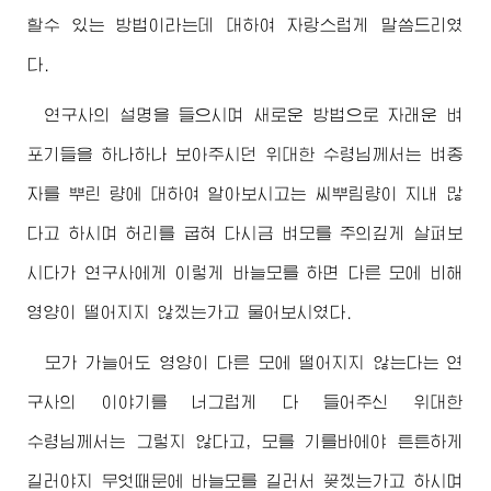
할수 있는 방법이라는데 대하여 자랑스럽게 말씀드리였
다.
연구사의 설명을 들으시며 새로운 방법으로 자래운 벼
포기들을 하나하나 보아주시던
위대한
수령님께서
는 벼종
자를 뿌린 량에 대하여 알아보시고는 씨뿌림량이 지내 많
다고 하시며 허리를 굽혀 다시금 벼모를 주의깊게 살펴보
시다가 연구사에게 이렇게 바늘모를 하면 다른 모에 비해
영양이 떨어지지 않겠는가고 물어보시였다.
모가 가늘어도 영양이 다른 모에 떨어지지 않는다는 연
구사의 이야기를 너그럽게 다 들어주신
위대한
수령님께서
는 그렇지 않다고, 모를 기를바에야 튼튼하게
길러야지 무엇때문에 바늘모를 길러서 꽂겠는가고 하시며