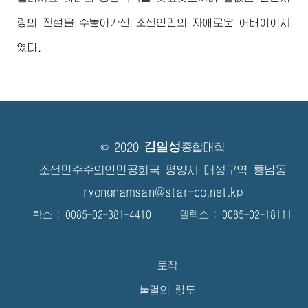
랑의 전설을 수놓아가신 조선인민의 자애로운
어버이
이시
였다.
김일성
© 2020
종합대학
조선민주주의인민공화국 평양시 대성구역 룡남동
ryongnamsan@star-co.net.kp
확스 : 0085-02-381-4410 텔렉스 : 0085-02-18111
로작
불멸의 령도