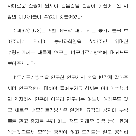
자애로운 스승이 되시여 걸음걸음 손잡아 이끌어주신 사
랑의 이야기들이 수없이 깃들어있다.
주체62(1973)년 5월 어느날 새로 만든 농기계들을 보
아주시기 위하여 농업과학원을 찾아주신
위대한
수령님께서
는 새롭게 연구한 벼모기르기방법에 대해서도
보아주시였다.
벼모기르기방법을 연구한 연구사의 손을 반갑게 잡아주
시며 연구정형에 대하여 들어보자고 하시는
어버이수령님
의 인자하신 인품에 이끌려 연구사는 어느새 어려움도 잊
고 새로운 벼모기르기방법은 일정한 규격의 상자에 부식
토를 깔고 종자를 뿌려 어느 정도 자래운 다음 논에 옮겨
심는것으로서 모뜨는 공정이 없고 모기르는 일도 공업화