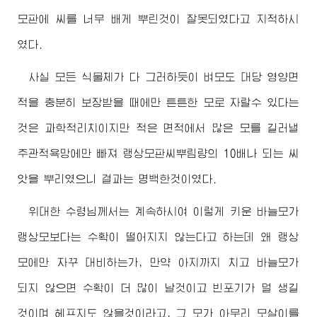
모판에 씨를 너무 배게 뿌린것이 잘못되였다고 지적하시
였다.
사실 모든 식물체가 다 그러하듯이 벼모도 대당 영양면
적을 충분히 보장받을 때에만 튼튼한 모로 자랄수 있다는
것은 과학적리치이지만 적은 면적에서 많은 모를 길러낼
주관적욕망에만 빠져 랭상모판씨뿌림량의 10배나 되는 씨
앗을 뿌리였으니 결과는 명백한것이였다.
위대한
수령님께서
는 계속하시여 이렇게 키운 바늘모가
랭상모보다는 수확이 떨어지지 않는다고 하는데 왜 랭상
모에만 자꾸 대비하는가, 만약 아지까지 치고 바늘모가
되지 않으면 수확이 더 많이 날것이고 빈포기가 덜 생길
것이며 헤프지도 않을것이라고, 그 모가 아무리 모살이를