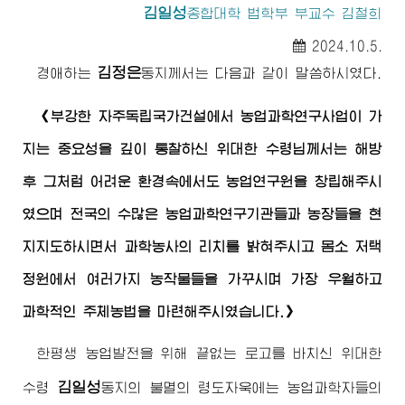
김일성
종합대학
법학부 부교수 김철희
2024.10.5.
김정은
경애하는
동지께서
는 다음과 같이 말씀하시였다.
《부강한 자주독립국가건설에서 농업과학연구사업이 가
지는 중요성을 깊이 통찰하신
위대한
수령님께서
는 해방
후 그처럼 어려운 환경속에서도 농업연구원을 창립해주시
였으며 전국의 수많은 농업과학연구기관들과 농장들을 현
지지도하시면서 과학농사의 리치를 밝혀주시고 몸소 저택
정원에서 여러가지 농작물들을 가꾸시며 가장 우월하고
과학적인 주체농법을 마련해주시였습니다.》
한평생 농업발전을 위해 끝없는 로고를 바치신
위대한
김일성
수령
동지
의 불멸의
령도자
욱에는 농업과학자들의