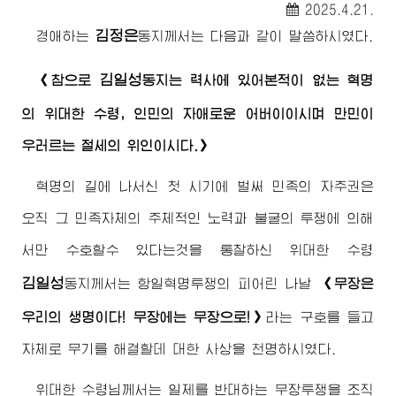
2025.4.21.
김정은
경애하는
동지께서
는 다음과 같이 말씀하시였다.
김일성
《참으로
동지
는 력사에 있어본적이 없는 혁명
의
위대한
수령
, 인민의 자애로운
어버이
이시며 만민이
우러르는 절세의 위인이시다.》
혁명의 길에 나서신 첫 시기에 벌써 민족의 자주권은
오직 그 민족자체의 주체적인 노력과 불굴의 투쟁에 의해
서만 수호할수 있다는것을 통찰하신
위대한
수령
김일성
동지께서
는 항일혁명투쟁의 피어린 나날
《무장은
우리의 생명이다! 무장에는 무장으로!》
라는 구호를 들고
자체로 무기를 해결할데 대한 사상을 천명하시였다.
위대한
수령님께서
는 일제를 반대하는 무장투쟁을 조직