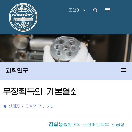
조선어
과학연구
무장획득의 기본열쇠
첫페지
/
과학연구
/
기사
김일성
종합대학
조선어문학부 리금성