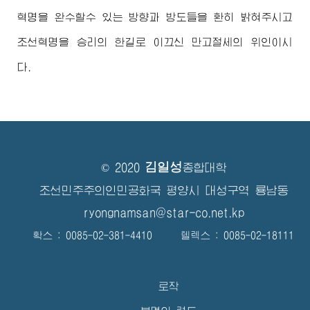
혁명을 완수할수 있는 방향과 방도들을 환히 밝혀주시고
조선혁명을 승리의 한길로 이끄신 만고절세의 위인이시
다.
김일성
© 2020
종합대학
조선민주주의인민공화국 평양시 대성구역 룡남동
ryongnamsan@star-co.net.kp
확스 : 0085-02-381-4410 텔렉스 : 0085-02-18111
로작