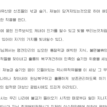
화유산은 선조들의 넋과 슬기, 재능이 담겨져있는것으로 하여 해
한 작용을 한다.
에 묻힌 진주보석도 캐내야 진가를 알수 있고 빛을 뿌리는것처
 있어야 자기의 가치를 빛내일수 있다.
령님께서
는 명견만리의 심오한 통찰력과 해박한 지식, 불면불휴
적들을 찾아내고 훌륭히 복구개건하여 민족의 슬기와 위훈을 세
 재능과 슬기와 땀이 깃들어있는 력사유적유물을 이 세상 그 
하나하나 찾아내여 원상복구하고 훌륭하게 보존관리하도록 하
멸의 업적은 대성산 광법사에도 뜨겁게 어려있다.
사는 우리 나라에 불교가 들어오기 시작한 때로부터 얼마 지나지
광법사가 지난 조국해방전쟁시기 미제의 야수적만행에 의하여 평양