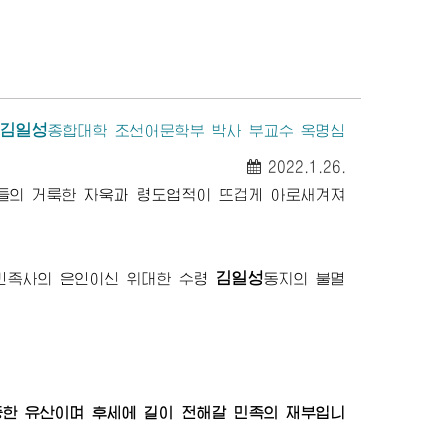
김일성
종합대학
조선어문학부 박사 부교수 옥명심
2022.1.26.
들의 거룩한 자욱과 령도업적이 뜨겁게 아로새겨져
김일성
 민족사의 은인이신
위대한
수령
동지
의 불멸
한 유산이며 후세에 길이 전해갈 민족의 재부입니