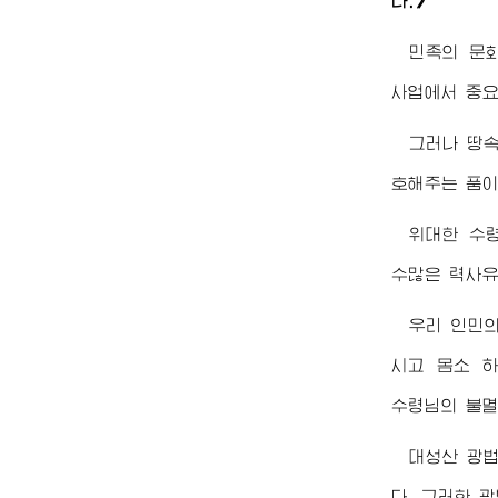
다.》
민족의 문
사업에서 중요
그러나 땅속
호해주는 품이
위대한
수
수많은 력사유
우리 인민의
시고 몸소 
수령님
의 불
대성산 광법
다. 그러한 