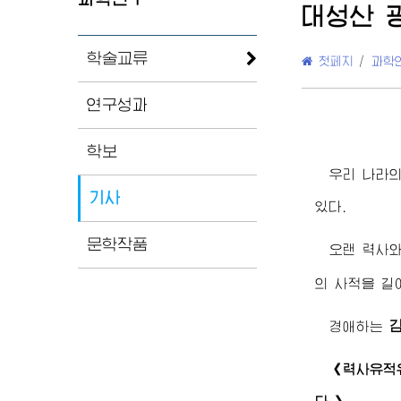
대성산 
학술교류
첫페지
/
과학
연구성과
학보
우리 나라
기사
있다.
문학작품
오랜 력사
의 사적을 길
경애하는
《력사유적