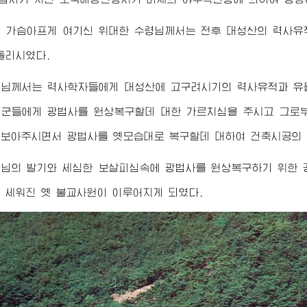
내 가슴아프게 여기신
위대한
수령님께서
는 전후 대성산의 력사유
돌리시였다.
령님께서
는 력사학자들에게 대성산에 고구려시기의 력사유적과 유
군들에게 광법사를 원상복구할데 대한 가르치심을 주시고 그로부터 
보아주시면서 광법사를 옛모습대로 복구할데 대하여 건축시공의 
령님
의 발기와 세심한 보살피심속에 광법사를 원상복구하기 위한 
 세워진 옛 불교사원이 이루어지게 되였다.