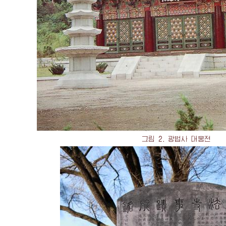
그림 2. 광법사 대웅전