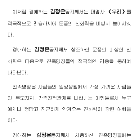
김정은
이처럼
경애하는
동지
께서는 대명사
《우리》
를
적극적으로 리용하시여 문풍의 친화력을 비상히 높이시였
다.
김정은
경애하는
동지
께서 창조하신 문풍의 비상한 친
화력은 다음으로 친족명칭들의 적극적인 리용을 통하여
나타난다.
친족명칭은 사람들의 일상생활에서 가장 가까운 사람들
인 부모처자, 가족친척관계를 나타내는 어휘들로서 누구
에게나 정답고 친근하게 안겨오는 친화력이 강한 어휘들
이다.
김정은
경애하는
동지
께서 사용하신 친족명칭들에는