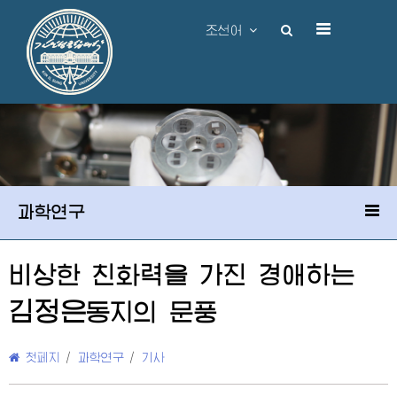
조선어
과학연구
비상한 친화력을 가진
경애하는
김정은
동지
의 문풍
첫페지
/
과학연구
/
기사