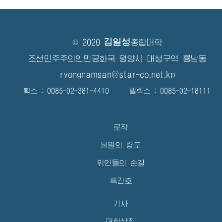
김일성
© 2020
종합대학
조선민주주의인민공화국 평양시 대성구역 룡남동
ryongnamsan@star-co.net.kp
확스 : 0085-02-381-4410 텔렉스 : 0085-02-18111
로작
불멸의 령도
위인들의 손길
특간호
기사
대학상징