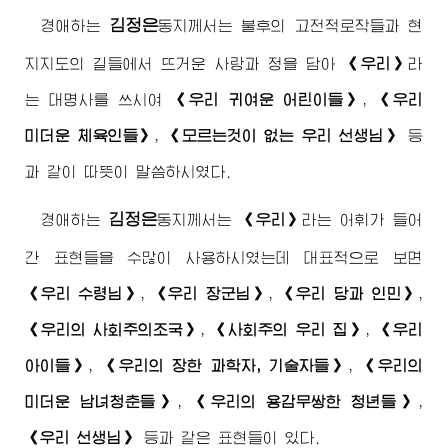
김정은
경애하는
동지
께서는 불후의 고전적로작들과 현
지지도의 길들에서 뜨거운 사랑과 정을 담아
《우리》
라
는 대명사를 쓰시여
《우리 귀여운 어린이들》
,
《우리
미더운 체육인들》
,
《모르는것이 없는 우리 선생님》
등
과 같이 따뜻이 말씀하시였다.
김정은
경애하는
동지
께서는
《우리》
라는 어휘가 들어
간 표현들을 수많이 사용하시였는데 대표적으로 보면
《우리
수령님
》
,
《우리
장군님
》
,
《우리 당과 인민》
,
《우리의 사회주의조국》
,
《사회주의 우리 집》
,
《우리
아이들》
,
《우리의 장한 과학자, 기술자들》
,
《우리의
미더운 남녀청춘들》
,
《우리의 용감무쌍한 청년들》
,
《우리 선생님》
등과 같은 표현들이 있다.