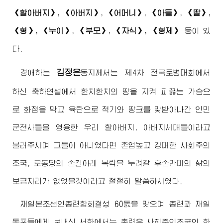
《할
아버지
》
,
《
아버지
》
,
《어머니》
,
《아들》
,
《딸》
,
《형》
,
《누이》
,
《부모》
,
《자식》
,
《형제》
등이 있
다.
김정은
경애하는
동지
께서는 제4차 전국로병대회에서
하신 축하연설에서 한치한치의 땅을 지켜 피끓는 가슴으
로 화점을 막고 육탄으로 적기와 땅크를 맞받아나간 인민
군전사들을 영용한 우리 할
아버지
,
아버지
세대들이라고
불러주시며 그들이 아니였다면 존엄높고 강대한 사회주의
조국, 로동당의 손길아래 복락을 누려갈 후손만대의 삶의
보금자리가 없었을것이라고 절절히 말씀하시였다.
재일본조선인총련합회결성 60돐을 맞으며 총련과 재일
동포들에게 보내신 서한에서는 총련은 사회주의조국의 한