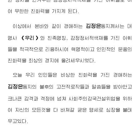
여 무한한 친화력을 가지게 된다.
김정은
이상에서 본바와 같이
경애하는
동지
께서는 대
명사
《우리》
와 친족명칭, 감정정서적색채를 가진 어휘
들을 적극적으로 리용하시여 혁명적이고 인민적인 문풍의
친화력을 최상의 경지에 올려세우시였다.
오늘 우리 인민들은 비상한 친화력을 가진
경애하는
김정은
동지
의 불후의 고전적로작들과 말씀들을 받아안고
크나큰 감격과 격정에 넘쳐 사회주의강국건설위업을 위하
여 자신의 모든것을 다 바쳐갈 굳은 맹세로 심장을 불태
우고있다.