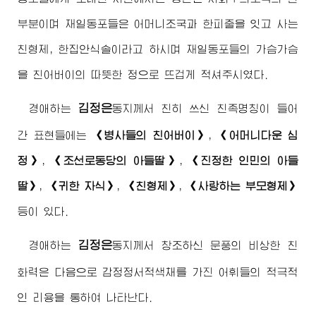
부분이며 재일동포들은 어머니조국과 한피줄을 잇고 사는
친형제, 한집안식솔이라고 하시며 재일동포들의 가슴가슴
을 친
어버이
의 따뜻한 정으로 뜨겁게 적셔주시였다.
김정은
경애하는
동지
께서 친히 쓰신 친족명칭이 들어
간 표현들에는
《병사들의 친
어버이
》
,
《어머니다운 심
정》
,
《조선로동당의 아들딸》
,
《진정한 인민의 아들
딸》
,
《귀한 자식》
,
《친형제》
,
《사랑하는 부모형제》
등이 있다.
김정은
경애하는
동지
께서 창조하신 문풍의 비상한 친
화력은 다음으로 감정정서적색채를 가진 어휘들의 적극적
인 리용을 통하여 나타난다.