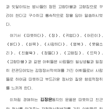
과 잇닿아있는 병사들의 정든 고향마을과 고향집으로 꾸
려야 한다고 구수하고 통속적으로 정을 담아 말씀하시였
다.
여기서 《따뜻하다》, 《정》, 《귀엽다》, 《어린이》,
《밝다》, 《화목》, 《사랑하다》, 《행복》, 《웃음소
리》, 《친혈육》, 《정들다》, 《고향집》, 《뜨락》,
《고향마을》과 같은 어휘들은 사람들의 일상생활과 밀접
히 련관되여있는 감정정서적색채를 가진 어휘들로서 사람
들로 하여금 따뜻하고 부드러운 정서와 짙은 향토적정취
를 느끼게 한다.
김정은
이처럼
경애하는
동지
의 문풍은 따뜻하고 친근
한 정서를 안겨주는 감정정서적색채를 가진 어휘들로 하