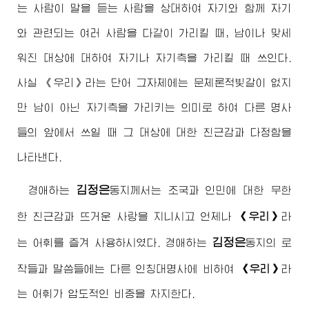
는 사람이 말을 듣는 사람을 상대하여 자기와 함께 자기
와 관련되는 여러 사람을 다같이 가리킬 때, 남이나 맞세
워진 대상에 대하여 자기나 자기측을 가리킬 때 쓰인다.
사실 《우리》라는 단어 그자체에는 문체론적빛갈이 없지
만 남이 아닌 자기측을 가리키는 의미로 하여 다른 명사
들의 앞에서 쓰일 때 그 대상에 대한 친근감과 다정함을
나타낸다.
김정은
경애하는
동지
께서는 조국과 인민에 대한 무한
한 친근감과 뜨거운 사랑을 지니시고 언제나
《우리》
라
김정은
는 어휘를 즐겨 사용하시였다.
경애하는
동지
의 로
작들과 말씀들에는 다른 인칭대명사에 비하여
《우리》
라
는 어휘가 압도적인 비중을 차지한다.