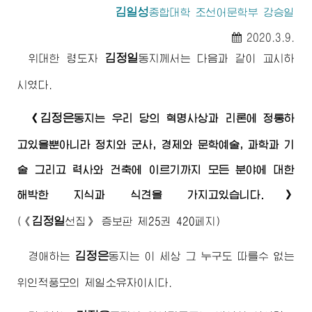
김일성
종합대학
조선어문학부 강승일
2020.3.9.
김정일
위대한
령도자
동지
께서는 다음과 같이 교시하
시였다.
김정은
《
동지
는 우리 당의 혁명사상과 리론에 정통하
고있을뿐아니라 정치와 군사, 경제와 문학예술, 과학과 기
술 그리고 력사와 건축에 이르기까지 모든 분야에 대한
해박한 지식과 식견을 가지고있습니다.》
김정일
(
《
선집》
증보판 제25권 420페지)
김정은
경애하는
동지
는 이 세상 그 누구도 따를수 없는
위인적풍모의 제일소유자이시다.