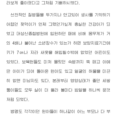
라보게 좋아졌다고 그처럼 기뻐하시였다.
선천적인 질병들을 두가지나 안고있어 생사를 기약하기
어렵던 젖먹이가 언제 그랬던가싶게 충실한 건강아가 되
였고 대성산종합병원에 입원하던 때에 비해 몸무게가 거
의 4배나 불어난 소년장수가 있는가 하면 보양치료기간에
키가 7㎝나 자라 새옷을 해입힐수밖에 없었던 어린이도
있었다. 보육원들도 미처 몰랐던 속병까지 뚝 떼고 아예
딴 아이가 되여 돌아온 원아도 있고 얼굴의 허물을 미끈
히 없앤 미남자도 있다. 본래부터 영양상태가 좋던 세쌍
둥이들도 모두 살이 더 올라 볼마다 밤알을 하나씩 문것
처럼 되였다.
병명도 각각이던 원아들이 하나같이 어느 부모나 다 부