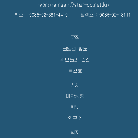
ryongnamsan@star-co.net.kp
확스 : 0085-02-381-4410 텔렉스 : 0085-02-18111
로작
불멸의 령도
위인들의 손길
특간호
기사
대학상징
학부
연구소
학자