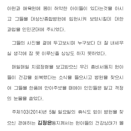
아원과 애육원에 몸이 허약한 아이들이 있다는것을 아시
고 그들을 대성산종합병원에 입원시켜 보양시킬데 대한
과업을 인민군대에 주시였다.
그들의 사진을 곁에 두고보시며 누구보다 더 잘 내세우
실 생각에 잠 못 이루신줄 상상도 하지 못하였다.
매일매일 치료정형을 보고받으신 우리
총비서동지
원아
들이 건강을 회복했다는 소식을 들으시고 병원을 찾으시
여 그들을 한품에 안아주셨을 때에야 인민들은 알고 격정
의 눈물을 쏟았다.
주체103(2014)년 5월 일요일의 휴식도 없이 병원을 찾
김정은
으신
경애하는
동지
께서는 원아들의 건강상태가 몰