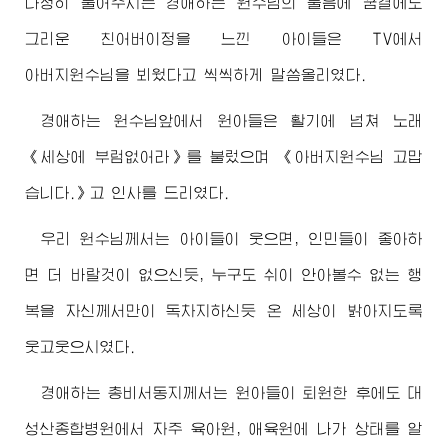
다정히 물어주시는
경애하는
원수님
의 물음에 꿈결에도
그리운 친
어버이
정을 느낀 아이들은 TV에서
아버지원수님
을 뵈웠다고 씩씩하게 말씀올리였다.
경애하는
원수님
앞에서 원아들은 활기에 넘쳐 노래
《세상에 부럼없어라》를 불렀으며 《
아버지원수님
고맙
습니다.》고 인사를 드리였다.
우리
원수님께서
는 아이들이 웃으면, 인민들이 좋아하
면 더 바랄것이 없으신듯, 누구도 쉬이 안아볼수 없는 행
복을 자신께서만이 독차지하신듯 온 세상이 밝아지도록
웃고웃으시였다.
경애하는
총비서동지
께서는 원아들이 퇴원한 후에도 대
성산종합병원에서 자주 육아원, 애육원에 나가 상태를 알