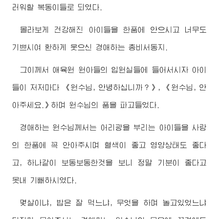
러워할 복동이들로 되였다.
몰라보게 건강해진 아이들을 한품에 안으시고 너무도
기쁘시여 환하게 웃으신
경애하는
총비서동지
.
그이께서 애육원 원아들의 입원실들에 들어서시자 아이
들이 저저마다 《
원수님
, 안녕하십니까？》, 《
원수님
, 안
아주세요.》하며
원수님
의 품을 파고들었다.
경애하는
원수님께서
는 어리광을 부리는 아이들을 사랑
의 한품에 꼭 안아주시며 혈색이 좋고 영양상태도 좋다
고, 하나같이 보동보동한것을 보니 정말 기분이 좋다고
못내 기뻐하시였다.
몇살이냐, 밥은 잘 먹느냐, 무엇을 하며 놀고있었느냐