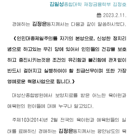
김일성
종합대학
재정금융학부 김정호
2023.2.11.
김정은
경애하는
동지
께서는 다음과 같이 말씀하시였다.
《인민대중제일주의를 자기의 본성으로, 신성한 정치리
념으로 하고있는 우리 당에 있어서 인민들의 건강을 보호
하고 증진시키는것은 조건의 유리함과 불리함에 관계없이
반드시 걸머지고 실행하여야 할 최급선무이며 또한 가장
영예로운 혁명사업으로 됩니다.》
대성산종합병원에서 보양치료를 받은 어느한 육아원과
애육원의 원아들에 대해 누구나 알고있다.
주체103(2014)년 2월 전국의 육아원과 애육원들의 실
김정은
태를 료해하신
경애하는
동지
께서는 평안남도의 육