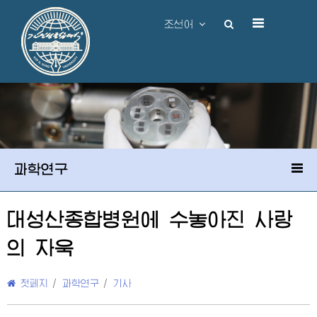
조선어
과학연구
대성산종합병원에 수놓아진 사랑
의 자욱
첫페지
/
과학연구
/
기사