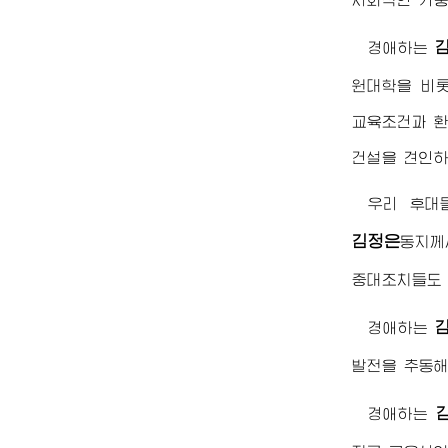
경애하는
원대학을 비
교육조건과 
건설을 견인하
우리 후대
김정은
동지
께
중대조치들도
경애하는
발전을 추동해
경애하는