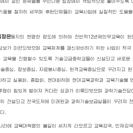
에서 걸린 문제들을 주인다운 립장에서 책임적으로 풀어주도록
기풍을 철저히 세우며 후원단체들이 교육사업에 실질적인 도움을
김정은
동지
의 현명한 령도에 의하여 전반적12년제의무교육이 
담보가 마련되였으며 교육체계를 갱신완비하기 위한 사업이 적극
 교육을 진행할수 있도록 기술고급중학교들이 신설되고 새로운
술중심, 정보중심, 자료봉사중심, 원격교육중심으로 꾸려지고 
화하고 실용화, 종합화, 현대화하며 현대교육과학과 교육기술을
투쟁이 힘있게 벌어져 커다란 성과가 이룩되였으며 과학기술전당
히 건설되고 전국도처에 미래원과 과학기술보급실들이 꾸려져 
다.
나라에 교육대혁명의 불길이 세차게 타오르고 교육강국, 인재강