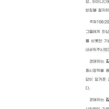
성, 어머니다
방침을 철저히
주체106(
그들에게 최
를 비롯한 기
내세워주시였
경애하는
중시정책을 충
당이 맡겨준 
다.
경애하는
사회적인 기풍