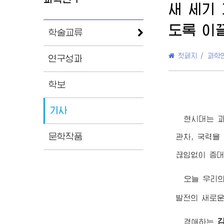
새 세기
도록 이
학술교류
첫페지
/
과학
연구성과
학보
기사
현시대는 
문학작품
관차, 국력을
끊임없이 증대
오늘 우리
발전의 새로운
경애하는