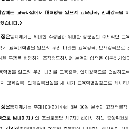
리앞에는 교육사업에서 대혁명을 일으켜 교육강국, 인재강국을 
있습니다.》
김정은
동지
께서는
위대한
수령님
과
위대한
장군님
의 주체적인 교
맞게 교육대혁명을 일으켜 우리 나라를 교육강국, 인재강국으로
위한 투쟁을 현명하게 조직령도하시여 불멸의 업적을 이룩하시였다
교육혁명을 일으켜 우리 나라를 교육강국, 인재강국으로 건설하도
저 교육강국, 인재강국건설을 새 세기 교육혁명방침으로 제시하
김정은
동지
께서는 주체103(2014)년 8월 30일 불후의 고전적로
국으로 빛내이자》
와 조선로동당 제7차대회에서 하신 중앙위원회
김일성
고,
종합대학
창립 70돐에 즈음하여 보내주신 력사적인 서