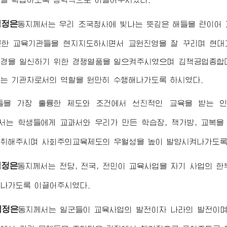
김정은
동지
께서는 우리 조국청사에 빛나는 뜻깊은 해들을 련이어
롯한 교육기관들을 현지지도하시면서 교원진영을 잘 꾸리며 현대
환경을 일신하기 위한 경쟁열풍을 일으켜주시였으며 김책공업
종합
는 기관차로서의 역할을 원만히 수행해나가도록 하시였다.
들을 가장 훌륭한 제도와 조건에서 선진적인 교육을 받는 
서는 학생들에게 교과서와 우리가 만든 학습장, 책가방, 교복을
 취해주시며 사회주의교육제도의 우월성을 높이 발양시켜나가도록
김정은
동지
께서는 전당, 전국, 전민이 교육사업을 자기 사업의 
나가도록 이끌어주시였다.
김정은
동지
께서는 일군들이 교육사업의 발전이자 나라의 발전이며