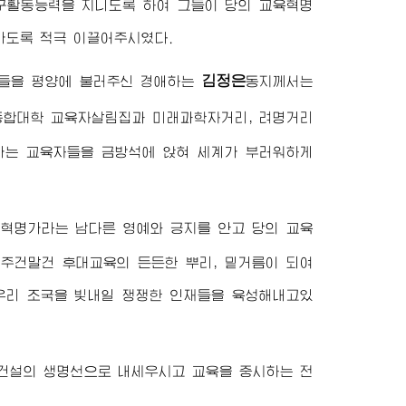
연구활동능력을 지니도록 하여 그들이 당의 교육혁명
가도록 적극 이끌어주시였다.
김정은
교원들을 평양에 불러주신
경애하는
동지
께서는
종합대학
교육자살림집과 미래과학자거리, 려명거리
가는 교육자들을 금방석에 앉혀 세계가 부러워하게
 혁명가라는 남다른 영예와 긍지를 안고 당의 교육
아주건말건 후대교육의 든든한 뿌리, 밑거름이 되여
우리 조국을 빛내일 쟁쟁한 인재들을 육성해내고있
건설의 생명선으로 내세우시고 교육을 중시하는 전