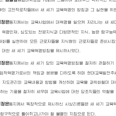
후의 고전적로작들에서 새 세기 교육혁명의 방침과 그 실현을 위
김정은
동지
께서는 교육사업에서 대혁명을 일으켜 자라나는 새 세
 혁명인재, 심도있는 전문지식과 다방면적인 지식, 높은 탐구능
화를 실현하여 모든 근로자들을 지식형의 근로자들로 준비시킴으
 대한 새 세기 교육혁명방침을 제시하시였다.
김정은
동지
께서는 새 세기 당의 교육혁명방침을 철저히 관철하기
직업적혁명가로서의 책임과 본분을 다하도록 하며 현대교육발전추
 지도관리와 교육내용과 방법을 개선하며 교육을 과학화할데 대
하는 기풍을 철저히 세우며 교육사업에 대한 당조직들의 역할을 
김정은
동지
께서 독창적으로 제시하신 사상리론들은 새 세기 교육
항구적으로 틀어쥐고나가야 할 불멸의 지침으로 된다.