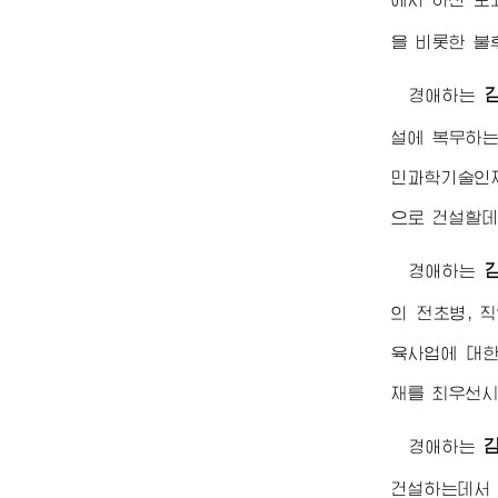
을 비롯한 불
경애하는
설에 복무하는
민과학기술인재
으로 건설할데
경애하는
의 전초병, 
육사업에 대한
재를 최우선시
경애하는
건설하는데서 