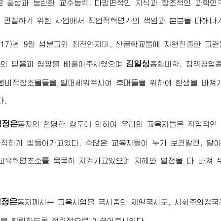
운 품성과 능란한 교수능력, 다방면적인 지식과 창조적인 과학
 관철하기 위한 사업에서 직업적혁명가의 책임과 본분을 다해나
2017)년 9월 섬분교와 최전연지대, 산골학교들에 자원진출한 
김일성
상의 믿음과 영광을 베풀어주시였으며
종합대학
, 김책공업
념비적창조물들을 일떠세워주시여 후대들을 위하여 한생을 바쳐
다.
김정은
동지
의 현명한 령도에 의하여 우리의 교육자들은 직업적인
직하게 받들어가고있다. 수많은 교육자들이 누가 보건말건, 알
교육혁명초소를 묵묵히 지켜가고있으며 지혜와 열정을 다 바쳐 
김정은
동지
께서는 교육사업을 국사중의 제일국사로, 사회주의강국
을 확립하도록 정력적으로 이끌어주시였다.