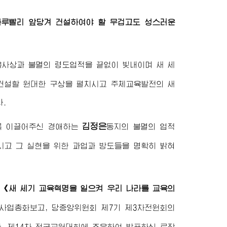
하루빨리 앞당겨 건설하여야 할 무겁고도 성스러운
육사상과 불멸의 령도업적을 끝없이 빛내이며 새 세
 건설할 원대한 구상을 펼치시고 주체교육발전의 새
.
김정은
록 이끌어주신
경애하는
동지
의 불멸의 업적
시고 그 실현을 위한 과업과 방도들을 명확히 밝혀
작
《새 세기 교육혁명을 일으켜 우리 나라를 교육의
사업총화보고, 당중앙위원회 제7기 제3차전원회의
한, 제14차 전국교원대회에 즈음하여 발표하신 로작