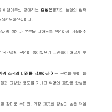
김정은
록 이끌어주신
경애하는
동지
의 불멸의 업적
조직령도하신것이다.
로서의 책임과 본분을 다하도록 현명하게 이끌어주
재강국건설의 운명이 놓여있으며 교원들이 어떻게 투
키워 조국의 미래를 담보하자!》
는 구호를 높이 들
자질과 고상한 풍모를 지니고 혁명의 교단을 한생을
과 참다운 후대관, 가장 깨끗한 량심과 높은 책임