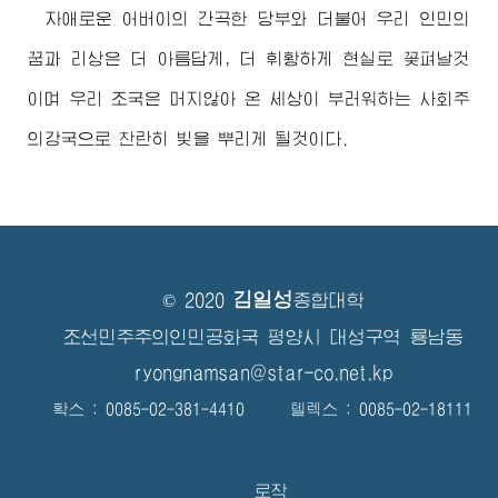
자애로운
어버이
의 간곡한 당부와 더불어 우리 인민의
꿈과 리상은 더 아름답게, 더 휘황하게 현실로 꽃펴날것
이며 우리 조국은 머지않아 온 세상이 부러워하는 사회주
의강국으로 찬란히 빛을 뿌리게 될것이다.
김일성
© 2020
종합대학
조선민주주의인민공화국 평양시 대성구역 룡남동
ryongnamsan@star-co.net.kp
확스 : 0085-02-381-4410 텔렉스 : 0085-02-18111
로작