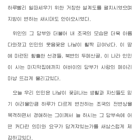
하루빨리 일떠세우기 위한 거창한 설계도를 펼치시였으며
지방이 변하는 새시대도 안아오시였다.
위인의 그 당부와 더불어 내 조국의 모습은 더욱 아름
다와졌고 인민의 웃음꽃은 나날이 활짝 피여났다. 이 땅
에 마련된 황홀한 선경들, 북변의 두메산골, 이 나라 인민
이 사는 마지막집에까지
어버이
의 당부가 사랑의 메아리
마냥 뜨겁게 울리고있다.
오늘 우리 인민은 나날이 꽃펴나는 생활과 자신들도 믿
기 어려울만큼 하루가 다르게 변천하는 조국의 전변상을
목격하면서
경애하는
그이께서 늘 하시는 그 당부속에 어
떤 커다란 의미와 요구가 담겨져있는가를 새삼스럽게 체
감하고있다.