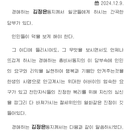
2024.12.9.
김정은
경애하는
동지께서
일군들에게 하시는 간곡한
당부가 있다.
인민들이 덕을 보게 해야 한다.
그 어디에 들리시여도, 그 무엇을 보시면서도 언제나
뜨겁게 하시는
경애하는
총비서동지
의 이 당부속에 인민
의 요구와 리익을 실현하여 행복과 기쁨만 안겨주는것을
한생의 사명으로 안고계시는
위대한
어버이
의 엄숙한 요
구가 있고 천만자식들의 진정한 복리를 위해 자신의 심신
을 깡그리 다 바쳐가시는
절세위인
의 열화같은 진정이 깃
들어있다.
김정은
경애하는
동지께서
는 다음과 같이 말씀하시였다.