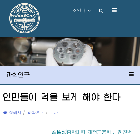
조선어
과학연구
인민들이 덕을 보게 해야 한다
첫페지
/
과학연구
/
기사
김일성
종합대학
재정금융학부 한진범