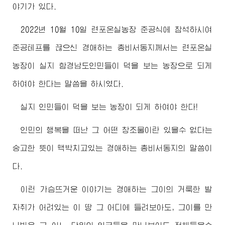
야기가 있다.
2022년 10월 10일 련포온실농장 준공식에 참석하시여
준공테프를 끊으신
경애하는
총비서동지께서
는 련포온실
농장이 실지 함경남도인민들이 덕을 보는 농장으로 되게
하여야 한다는 말씀을 하시였다.
실지 인민들이 덕을 보는 농장이 되게 하여야 한다!
인민의 행복을 떠난 그 어떤 창조물이란 있을수 없다는
숭고한 뜻이 맥박치고있는
경애하는
총비서동지
의 말씀이
다.
이런 가슴뜨거운 이야기는
경애하는
그이의 거룩한 발
자취가 어려있는 이 땅 그 어디에 들려보아도, 그이를 만