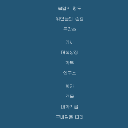
불멸의 령도
위인들의 손길
특간호
기사
대학상징
학부
연구소
학자
건물
대학기금
구내길을 따라