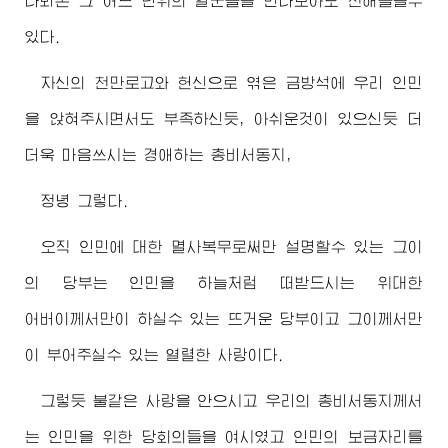
나뵈온 그 어느 단위의 일군들을 만나보아도 전해들을수
있다.
자신의 천만로고와 헌신으로 엮은 금방석에 우리 인민
을 앉혀주시면서도 부족하신듯, 아쉬운것이 있으신듯 더
더욱 마음쓰시는
경애하는
총비서동지
,
정녕 그렇다.
오직 인민에 대한 멸사복무로써만 설명할수 있는 그이
의 당부는 인민을 하늘처럼 떠받드시는
위대한
어버이께서
만이 하실수 있는 뜨거운 당부이고 그이께서만
이 부어주실수 있는 열렬한 사랑이다.
그렇듯 불같은 사랑을 안으시고 우리의
총비서동지께서
는 인민을 위한 당회의들을 여시였고 인민의 보금자리를