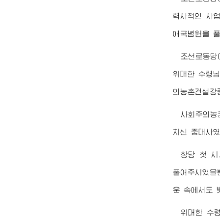
력사적인 사업
애국념원을 풀
조선로동당
위대한
수령
의농촌건설강
사회주의농
치신 중대사였
창당 첫 
풀어주시였을뿐
운 속에서도 
위대한
수