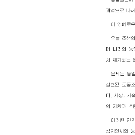
과업으로 나서
이 영예로
오늘 조선
며 나라의 농
서 제기되는 
문제는 농
실현된 로동조
다. 사상, 
의 지향과 념
이러한 인
삼지연시의 농