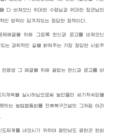
것을 다 바쳐오신
위대한
수령님
과
위대한
장군님
의
적인 방략이 담겨져있는 정당한 정책이다.
문제해결을 위해 그토록 헌신과 로고를 바쳐오신
 있는 과학적인 길을 밝혀주는 가장 정당한 사회주
한평생 그 해결을 위해 끝없는 헌신과 로고를 바
토지개혁을 실시하심으로써 농민들의 세기적숙망을
 못하는 농업협동화를 전후복구건설의 그처럼 어려
.
지도체계를 내오시기 위하여 평안남도 평원군 원화