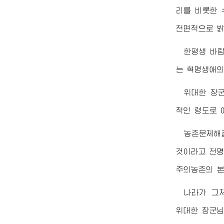
리를 비롯한
전면적으로 밝
한평생 바
는 혁명생애의
위대한
장
적인 령도로 
농촌문제해
것이라고 천
주의농촌의 본
나라가 그
위대한
장군