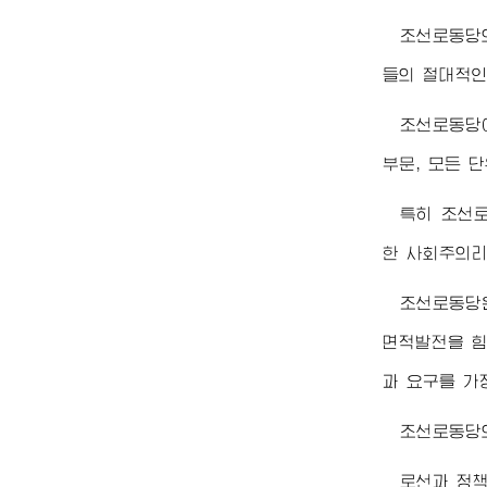
조선로동당
들의 절대적인
조선로동당
부문, 모든 
특히 조선
한 사회주의리
조선로동당
면적발전을 힘
과 요구를 가
조선로동당
로선과 정책