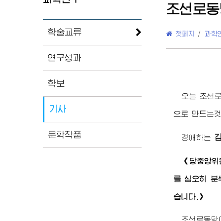
조선로동
학술교류
첫페지
/
과학
연구성과
학보
오늘 조선
기사
으로 만드는
문학작품
경애하는
《당중앙위
를 심오히 분
습니다.》
조선로동당