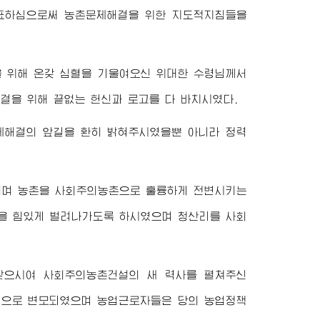
표하심으로써 농촌문제해결을 위한 지도적지침들을
을 위해 온갖 심혈을 기울여오신
위대한
수령님께서
을 위해 끝없는 헌신과 로고를 다 바치시였다.
제해결의 앞길을 환히 밝혀주시였을뿐 아니라 정력
며 농촌을 사회주의농촌으로 훌륭하게 전변시키는
명을 힘있게 벌려나가도록 하시였으며 청산리를 사회
찾으시여 사회주의농촌건설의 새 력사를 펼쳐주신
경으로 변모되였으며 농업근로자들은 당의 농업정책