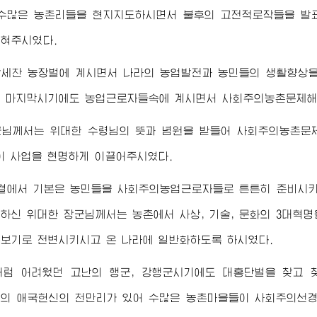
 수많은 농촌리들을 현지지도하시면서 불후의 고전적로작들을 발
혀주시였다.
람세찬 농장벌에 계시면서 나라의 농업발전과 농민들의 생활향상
 마지막시기에도 농업근로자들속에 계시면서 사회주의농촌문제해결
군님께서
는
위대한
수령님
의 뜻과 념원을 받들어 사회주의농촌문
이 사업을 현명하게 이끌어주시였다.
결에서 기본은 농민들을 사회주의농업근로자들로 튼튼히 준비시키
명하신
위대한
장군님께서
는 농촌에서 사상, 기술, 문화의 3대혁
보기로 전변시키시고 온 나라에 일반화하도록 하시였다.
처럼 어려웠던 고난의 행군, 강행군시기에도 대홍단벌을 찾고 
님
의 애국헌신의 천만리가 있어 수많은 농촌마을들이 사회주의선