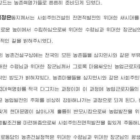
받드는 농촌혁명가들로 튼튼히 준비되게 되였다.
김정은
동지
께서는 사회주의건설의 전면적발전의
위대한
새시대를
새로운 높이에서 수립하심으로써
위대한
수령님
과
위대한
장군님
적인 길을 밝혀주시였다.
의 농촌건설구상에는 전국의 모든 농촌들을 삼지연시와 같은 부
대한
수령님
과
위대한
장군님께서
그토록 마음써오신 농업근로자들
적인 방도가 밝혀져있다. 농촌마을들을 삼지연시와 같은 사회주
 3대혁명화를 적극 다그치는 과정이며 이 과정에 농업근로자들의
곧 농업발전의 주체를 비상히 강화해나가는 과정으로 되게 된다.
맞게 현대문명이 살아나게 훌륭히 변모시킴으로써 농업발전을 위
생활조건을 마련해줌으로써 사회주의전면적발전을 힘있게 추동해
선로동당의 농촌건설정책은
위대한
수령님
과
위대한
장군님
의 평