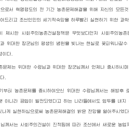
으로서 혁명령도의 전 기간 농촌문제해결을 위해 자신의 모든
어드리고 조선인민의 세기적숙망을 하루빨리 실현하기 위한 과학
이 제시한 사회주의농촌건설정책은 무엇보다먼저 사회주의농촌
님
과
위대한
장군님
의 평생의 념원을 빛나는 현실로 꽃피워나갈수
령이다.
촌문제는
위대한
수령님
과
위대한
장군님께서
언제나 중시하시며 
다.
시기부터 농촌문제를 중시하여오신
위대한
수령님께서
는 해방후 
 아니라 공업이 발전되였다고 하는 나라들에서도 엄두를 내지
빛나게 실현하심으로써 농촌문제해결의 밝은 전망을 열어주시였다
령님께서
는 사회주의건설이 진척됨에 따라 조선에서 새로운 농업