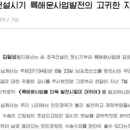
건설시기 륙해운사업발전의 고귀한 
연구
/
기사
김일성
령
동지
께서는 새 조국건설의 첫시기부터 륙해운사업에 깊은
령님
께서는 주체37(1948)년 6월 23일 남포조선소를 찾으시여
갈데 대한 귀중한 교시를 주시였으며 그로부터 한달이 지난 7월
고전적로작
《륙해운사업을 더욱 발전시킬데 대하여》
를 발표하시여
령님
께서는 우리 나라에서 인민경제가 빨리 발전하고 경제부문들
 수송의 긴장성이 조성되고있던 당시의 현실을 과학적으로 분석
켜야 날로 증대되는 인민경제의 수송수요를 원만히 풀수 있다는