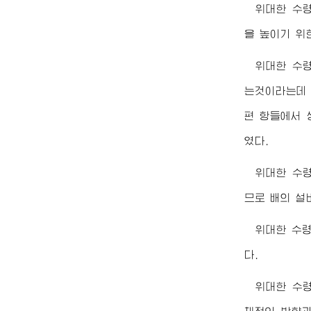
위대한
수
을 높이기 위
위대한
수
는것이라는데 
편 항들에서 
였다.
위대한
수
므로 배의 설
위대한
수
다.
위대한
수