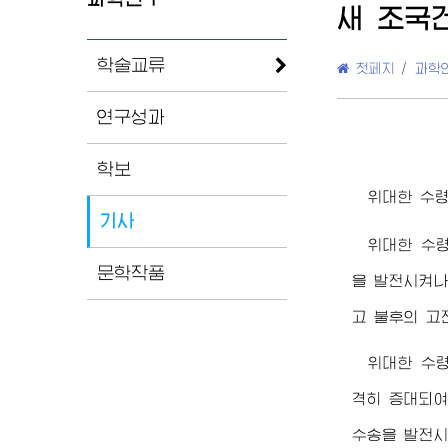
새 조국
학술교류
첫페지
/
과학
연구성과
학보
위대한
수
기사
위대한
수
문학작품
을 발전시켜나
고 불후의 
위대한
수
격히 증대되여
수송을 발전시