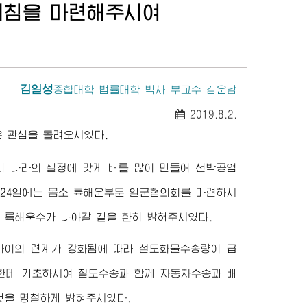
지침을 마련해주시여
김일성
종합대학
법률대학 박사 부교수 김운남
2019.8.2.
 관심을 돌려오시였다.
 우리 나라의 실정에 맞게 배를 많이 만들어 선박공업
 24일에는 몸소 륙해운부문 일군협의회를 마련하시
 륙해운수가 나아갈 길을 환히 밝혀주시였다.
사이의 련계가 강화됨에 따라 철도화물수송량이 급
한데 기초하시여 철도수송과 함께 자동차수송과 배
것을 명철하게 밝혀주시였다.