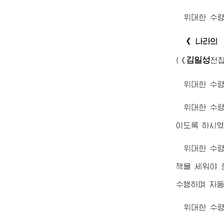
위대한
수
《나라의 
김일성
(
《
전
위대한
수
위대한
수
이도록 하시였
위대한
수
책을 세워야 
수행하며 자동
위대한
수